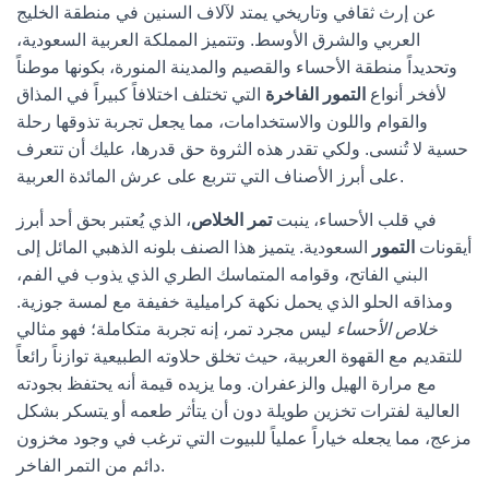
عن إرث ثقافي وتاريخي يمتد لآلاف السنين في منطقة الخليج
العربي والشرق الأوسط. وتتميز المملكة العربية السعودية،
وتحديداً منطقة الأحساء والقصيم والمدينة المنورة، بكونها موطناً
لأفخر أنواع
التمور الفاخرة
التي تختلف اختلافاً كبيراً في المذاق
والقوام واللون والاستخدامات، مما يجعل تجربة تذوقها رحلة
حسية لا تُنسى. ولكي تقدر هذه الثروة حق قدرها، عليك أن تتعرف
على أبرز الأصناف التي تتربع على عرش المائدة العربية.
في قلب الأحساء، ينبت
تمر الخلاص
، الذي يُعتبر بحق أحد أبرز
أيقونات
التمور
السعودية. يتميز هذا الصنف بلونه الذهبي المائل إلى
البني الفاتح، وقوامه المتماسك الطري الذي يذوب في الفم،
ومذاقه الحلو الذي يحمل نكهة كراميلية خفيفة مع لمسة جوزية.
خلاص الأحساء
ليس مجرد تمر، إنه تجربة متكاملة؛ فهو مثالي
للتقديم مع القهوة العربية، حيث تخلق حلاوته الطبيعية توازناً رائعاً
مع مرارة الهيل والزعفران. وما يزيده قيمة أنه يحتفظ بجودته
العالية لفترات تخزين طويلة دون أن يتأثر طعمه أو يتسكر بشكل
مزعج، مما يجعله خياراً عملياً للبيوت التي ترغب في وجود مخزون
دائم من التمر الفاخر.