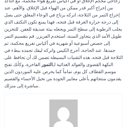
زجاجي محكم الإغلاق أو في أكياس تفريغ هواء محكمة، مع التأكد
من إخراج أكبر قدر ممكن من الهواء قبل الإغلاق. والأهم، عند
إخراج التمر من الثلاجة، اتركه يرتاح في الوعاء المغلق حتى يصل
إلى درجة حرارة الغرفة قبل فتحه، فهذا يمنع تكون التكثف الذي
يجلب الرطوبة إلى سطح التمر ويجعله بيئة صديقة للعفن. للتخزين
طويل الأمد الذي يتجاوز السنة، استخدم الفريزر. قم بتقسيم التمر
إلى حصص أسبوعية أو شهرية في أكياس تفريغ محكمة، ثم
جمدها. عند الحاجة، أخرج الكيس واتركه ليفك تجمده ببطء في
الثلاجة قبل فتحه. هذه التقنيات البسيطة تضمن لك أن تحافظ على
النكهة القصوى والفوائد الغذائية لـ
التمور
الفاخرة، وكأنك تفتح
موسم القطاف كل يوم، تماماً كما يحرص عليه الموردون الذين
يقدمون منتجاتهم بأعلى معايير الجودة من نخيل الأحساء والقصيم
مباشرة إلى منزلك.