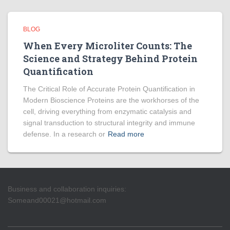
BLOG
When Every Microliter Counts: The
Science and Strategy Behind Protein
Quantification
The Critical Role of Accurate Protein Quantification in
Modern Bioscience Proteins are the workhorses of the
cell, driving everything from enzymatic catalysis and
signal transduction to structural integrity and immune
defense. In a research or
Read more
Business and collaboration inquiries:
Someand00021@hotmail.com