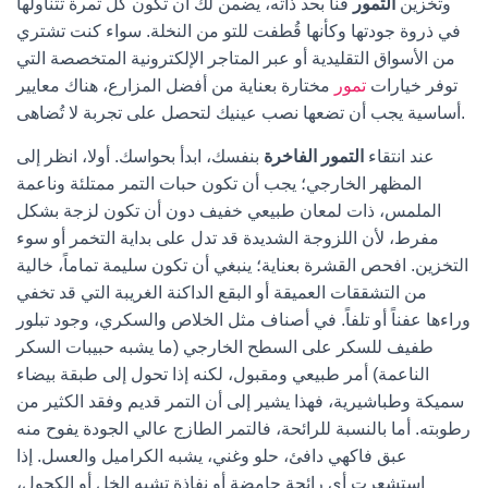
وتخزين
التمور
فناً بحد ذاته، يضمن لك أن تكون كل تمرة تتناولها
في ذروة جودتها وكأنها قُطفت للتو من النخلة. سواء كنت تشتري
من الأسواق التقليدية أو عبر المتاجر الإلكترونية المتخصصة التي
توفر خيارات
تمور
مختارة بعناية من أفضل المزارع، هناك معايير
أساسية يجب أن تضعها نصب عينيك لتحصل على تجربة لا تُضاهى.
عند انتقاء
التمور الفاخرة
بنفسك، ابدأ بحواسك. أولا، انظر إلى
المظهر الخارجي؛ يجب أن تكون حبات التمر ممتلئة وناعمة
الملمس، ذات لمعان طبيعي خفيف دون أن تكون لزجة بشكل
مفرط، لأن اللزوجة الشديدة قد تدل على بداية التخمر أو سوء
التخزين. افحص القشرة بعناية؛ ينبغي أن تكون سليمة تماماً، خالية
من التشققات العميقة أو البقع الداكنة الغريبة التي قد تخفي
وراءها عفناً أو تلفاً. في أصناف مثل الخلاص والسكري، وجود تبلور
طفيف للسكر على السطح الخارجي (ما يشبه حبيبات السكر
الناعمة) أمر طبيعي ومقبول، لكنه إذا تحول إلى طبقة بيضاء
سميكة وطباشيرية، فهذا يشير إلى أن التمر قديم وفقد الكثير من
رطوبته. أما بالنسبة للرائحة، فالتمر الطازج عالي الجودة يفوح منه
عبق فاكهي دافئ، حلو وغني، يشبه الكراميل والعسل. إذا
استشعرت أي رائحة حامضة أو نفاذة تشبه الخل أو الكحول،