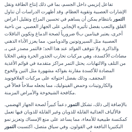
تفاعل إنزيمي داخل الجسم، بما في ذلك إنتاج الطاقة ونقل
الإشارات العصبية وتقوية العظام. وقد أظهرت الدراسات أن تناول
التمور
بانتظام يمكن أن يساهم في تحسين المزاج وتقليل أعراض
القلق والتعب بفضل تأثيره الإيجابي على الجهاز العصبي. من ناحية
أخرى، يعتبر فيتامين ب6 ضرورياً لصحة الدماغ وتكوين الناقلات
العصبية مثل السيروتونين والدوبامين، مما يعزز الأداء الذهني
والذاكرة. ولا تتوقف الفوائد عند هذا الحد؛ فالتمر مصدر غني بـ
مضادات الأكسدة
، وهي مركبات تحارب الجذور الحرة وتقي الخلايا
من التلف والالتهابات. يحتل التمر مراكز متقدمة في قوائم الأغذية
المضادة للأكسدة مقارنة بفواكه مشهورة مثل التين والخوخ
المجفف، وذلك بفضل احتوائه على مركبات الفلافونويد
والكاروتينات وحمض الفينوليك، مما يجعله سلاحاً فعالاً في
مكافحة الشيخوخة والأمراض المزمنة.
بالإضافة إلى ذلك، تشكل
التمور
دعماً كبيراً لصحة الجهاز الهضمي.
فالألياف الغذائية القابلة للذوبان وغير القابلة للذوبان فيها تعمل
كمكنسة طبيعية للأمعاء، مما يساعد على منع الإمساك وتعزيز نمو
البكتيريا النافعة في القولون. وفي سياق متصل، اكتسبت
التمور