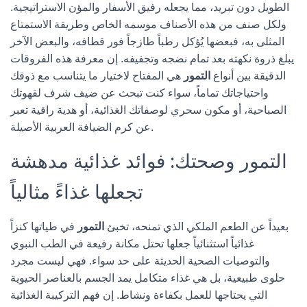
الطويل دون تبريد، مما يجعله رفيق الأسفار والمؤن الاستراتيجية.
ولكل صنف من هذه الأصناف موسمه الخاص وطريقة الاستمتاع
المثلى به، فبعضها يُؤكل رطباً طازجاً فور قطافه، والبعض الآخر
يبلغ ذروة نكهته بعد تمام نضجه وتجفيفه. إن معرفة هذه الفروقات
الدقيقة بين أنواع
التمور
هي المفتاح لاختيار ما يتناسب مع ذوقك
واحتياجاتك تماماً، سواء كنت تبحث عن ضيف شرف لقهوتك
الصباحية، أو مكون سحري لوصفاتك الغذائية، أو هدية راقية تعبر
عن كرم الضيافة العربية الأصيلة.
التمور وصحتك: فوائد غذائية مدهشة
تجعلها غذاءً مثالياً
بعيداً عن الطعم الملكي الذي تمنحه، تخبئ
التمور
في طياتها كنزاً
غذائياً استثنائياً جعلها تحتل مكانة رفيعة في الطب النبوي
والتوصيات الصحية الحديثة على حد سواء. فهي ليست مجرد
حلوى طبيعية، بل هي غذاء متكامل يمد الجسم بالعناصر الحيوية
التي يحتاجها للعمل بكفاءة ونشاط. إن فهم التركيبة الغذائية