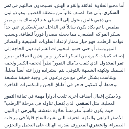
أما محبو الحلاوة الفائقة والقوام الهش، فسيجدون ضالتهم في
تمر
السكري
. يأتي هذا الصنف غالباً من منطقة القصيم، وهو ذو لون
بني ذهبي غامق يتحول إلى العسلي عند الإمساك به، ويتميز
بملمس ناعم يكاد يكون سائلاً في الداخل.
تمر السكري
غني جداً
بسكر الفواكه الطبيعي، مما يجعله مصدراً فورياً للطاقة. وبسبب
قوامه الرطب، فهو خيار ممتاز لإعداد الحلويات الطبيعية والعصائر
المهروسة، أو حتى حشو المخبوزات الشرقية دون الحاجة إلى
إضافة كميات كبيرة من السكر المكرر. وبين هذين العملاقين، يبرز
تمر المجدول
الذي يُلقب بـ”ملك التمور” نظراً لحجمه الكبير ولحمه
السميك ونكهته الشبيهة بالتوفي. يتم استيراده وزراعته أيضاً محلياً،
ويتناسب بشكل خاص مع من يرغبون في وجبة خفيفة مشبعة
وحدها، أو كمكون فاخر في أطباق الجبن والمكسرات الفاخرة.
ولا يمكن إغفال أصناف أخرى تلعب أدواراً مهمة في ثقافة
التمور
المحلية، مثل
الصقعي
الذي يُفضل تناوله في مرحلة “الرطب”
حيث يكون قاسياً مقرمشاً بحلاوة منعشة، و
البرحي
ذو اللون
الأصفر الزاهي والنكهة الخفيفة التي تشبه التفاح قليلاً في مرحلته
الصفراء، و
الخضري
المعروف بقدرته الهائلة على التحمل والتخزين