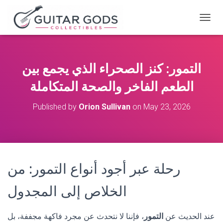
T
O
G
G
L
التمور: كنز الصحراء الذي يجمع بين
E
N
الطعم الفاخر والصحة المتكاملة
A
V
Published by
Orion Sullivan
on
May 23, 2026
I
G
A
T
I
O
رحلة عبر أجود أنواع التمور: من
N
الخلاص إلى المجدول
عند الحديث عن
التمور
، فإننا لا نتحدث عن مجرد فاكهة مجففة، بل