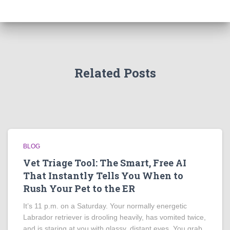
Related Posts
BLOG
Vet Triage Tool: The Smart, Free AI
That Instantly Tells You When to
Rush Your Pet to the ER
It’s 11 p.m. on a Saturday. Your normally energetic
Labrador retriever is drooling heavily, has vomited twice,
and is staring at you with glassy, distant eyes. You grab