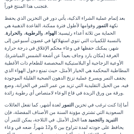
فتجنب هذا المنتج فوراً.
بعد إتمام عملية الشراء الذكية، يأتي دور فن التخزين الذي يحفظ
نكهة
التمور
وقوامها لأطول فترة ممكنة. القاعدة الذهبية هي
الحماية من ثلاثة أعداء رئيسية:
الهواء
، و
الرطوبة
، و
الحرارة
.
بالنسبة للكميات التي تنوي استهلاكها في غضون أسبوعين إلى
شهر، يمكنك حفظها في وعاء محكم الإغلاق في درجة حرارة
الغرفة (مكان بارد وجاف بعيداً عن أشعة الشمس المباشرة).
الأوعية الزجاجية أو البلاستيكية المخصصة للطعام ذات الأغطية
المطاطية المحكمة هي الخيار الأمثل، حيث تمنع دخول الهواء الذي
يجفف التمر ويسرع عملية تزنخ الدهون الصحية القليلة الموجودة
فيه. من الحيل التقليدية التي تزيد من عمر التمر في الخزانة، وضع
ورقة من ورق الزبدة في قاع الوعاء لامتصاص أي رطوبة زائدة.
أما إذا كنت ترغب في تخزين
التمور
لعدة أشهر، كما تفعل العائلات
السعودية التي تشتري مؤونة السنة من الأصناف المفضلة، فإن
التبريد
و
التجميد
هما الحل الأمثل. في الثلاجة، يمكن للتمر أن
يحافظ على جودته لمدة تتراوح بين 6 و12 شهراً. ضعه في وعاء