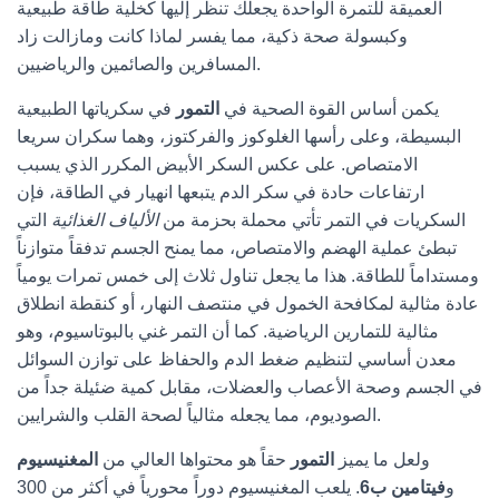
العميقة للتمرة الواحدة يجعلك تنظر إليها كخلية طاقة طبيعية
وكبسولة صحة ذكية، مما يفسر لماذا كانت ومازالت زاد
المسافرين والصائمين والرياضيين.
يكمن أساس القوة الصحية في
التمور
في سكرياتها الطبيعية
البسيطة، وعلى رأسها الغلوكوز والفركتوز، وهما سكران سريعا
الامتصاص. على عكس السكر الأبيض المكرر الذي يسبب
ارتفاعات حادة في سكر الدم يتبعها انهيار في الطاقة، فإن
السكريات في التمر تأتي محملة بحزمة من
الألياف الغذائية
التي
تبطئ عملية الهضم والامتصاص، مما يمنح الجسم تدفقاً متوازناً
ومستداماً للطاقة. هذا ما يجعل تناول ثلاث إلى خمس تمرات يومياً
عادة مثالية لمكافحة الخمول في منتصف النهار، أو كنقطة انطلاق
مثالية للتمارين الرياضية. كما أن التمر غني بالبوتاسيوم، وهو
معدن أساسي لتنظيم ضغط الدم والحفاظ على توازن السوائل
في الجسم وصحة الأعصاب والعضلات، مقابل كمية ضئيلة جداً من
الصوديوم، مما يجعله مثالياً لصحة القلب والشرايين.
ولعل ما يميز
التمور
حقاً هو محتواها العالي من
المغنيسيوم
و
فيتامين ب6
. يلعب المغنيسيوم دوراً محورياً في أكثر من 300