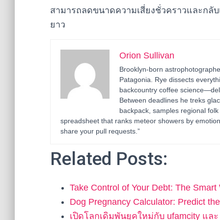
สามารถลดขนาดความเสี่ยงชั่วคราวและกลับเ
ยาว
Orion Sullivan
Brooklyn-born astrophotographer
Patagonia. Rye dissects everyth
backcountry coffee science—deli
Between deadlines he treks glac
backpack, samples regional folk
spreadsheet that ranks meteor showers by emotion
share your pull requests.”
Related Posts:
Take Control of Your Debt: The Smar
Dog Pregnancy Calculator: Predict t
เปิดโลกเดิมพันยุคใหม่กับ ufamcity แล