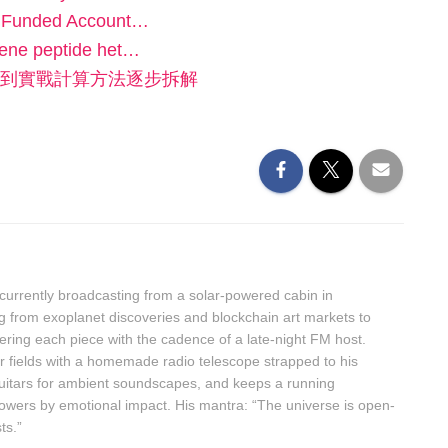
0K Funded Account…
ene peptide het…
到實戰計算方法逐步拆解
urrently broadcasting from a solar-powered cabin in
g from exoplanet discoveries and blockchain art markets to
ring each piece with the cadence of a late-night FM host.
r fields with a homemade radio telescope strapped to his
guitars for ambient soundscapes, and keeps a running
owers by emotional impact. His mantra: “The universe is open-
ts.”