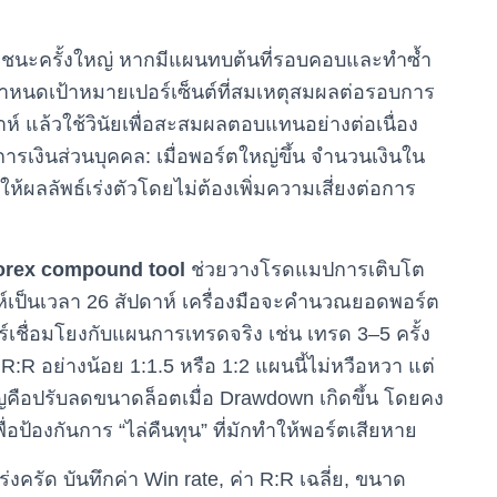
ชนะครั้งใหญ่ หากมีแผนทบต้นที่รอบคอบและทำซ้ำ
หนดเป้าหมายเปอร์เซ็นต์ที่สมเหตุสมผลต่อรอบการ
ห์ แล้วใช้วินัยเพื่อสะสมผลตอบแทนอย่างต่อเนื่อง
รเงินส่วนบุคคล: เมื่อพอร์ตใหญ่ขึ้น จำนวนเงินใน
ให้ผลลัพธ์เร่งตัวโดยไม่ต้องเพิ่มความเสี่ยงต่อการ
orex compound tool
ช่วยวางโรดแมปการเติบโต
ปดาห์เป็นเวลา 26 สัปดาห์ เครื่องมือจะคำนวณยอดพอร์ต
เชื่อมโยงกับแผนการเทรดจริง เช่น เทรด 3–5 ครั้ง
า R:R อย่างน้อย 1:1.5 หรือ 1:2 แผนนี้ไม่หวือหวา แต่
ญคือปรับลดขนาดล็อตเมื่อ Drawdown เกิดขึ้น โดยคง
่อป้องกันการ “ไล่คืนทุน” ที่มักทำให้พอร์ตเสียหาย
่งครัด บันทึกค่า Win rate, ค่า R:R เฉลี่ย, ขนาด