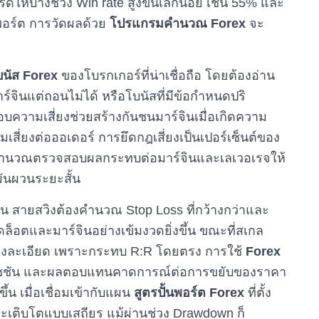
ดให้บางช่วง Win rate สูงขึ้นเล็กน้อย เช่น 55% และ
บพอร์ต การวัดผลด้วย
โปรแกรมคำนวณ Forex
จะ
นัส Forex
ของโบรกเกอร์ที่น่าเชื่อถือ โดยต้องอ่าน
มาร์จินแต่ถอนไม่ได้ หรือโบนัสที่มีข้อกำหนดปริ
ความเสี่ยงช่วยสร้างกันชนมาร์จินเมื่อเกิดความ
เสี่ยงต่อออเดอร์ การยึดกฎเสี่ยงเป็นเปอร์เซ็นต์ของ
งมือคำนวณตรวจสอบผลกระทบต่อมาร์จินและเลเวอเรจให้
ผันผวนระยะสั้น
ช่น สายสวิงต้องคำนวณ Stop Loss ที่กว้างกว่าและ
็อตและมาร์จินอย่างเข้มงวดยิ่งขึ้น ขณะที่สเกล
ย่างละเอียด เพราะกระทบ R:R โดยตรง การใช้
Forex
มมิชชัน และผลตอบแทนคาดการณ์ต่อการขยับของราคา
้น เมื่อเชื่อมเข้ากับแผน
สูตรปั้นพอร์ต Forex
ที่ตั้ง
ตจะเติบโตแบบเสถียร แม้ผ่านช่วง Drawdown ก็