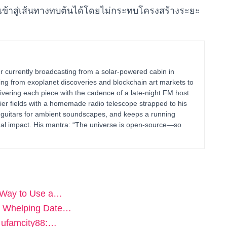
ข้าสู่เส้นทางทบต้นได้โดยไม่กระทบโครงสร้างระยะ
 currently broadcasting from a solar-powered cabin in
ing from exoplanet discoveries and blockchain art markets to
vering each piece with the cadence of a late-night FM host.
ier fields with a homemade radio telescope strapped to his
 guitars for ambient soundscapes, and keeps a running
al impact. His mantra: “The universe is open-source—so
t Way to Use a…
he Whelping Date…
ะ ufamcity88:…