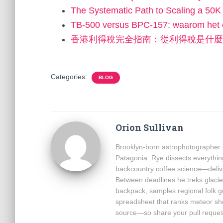
The Systematic Path to Scaling a 5
TB-500 versus BPC-157: waarom het 
香港利得稅完全指南：從利得稅是什麼
Categories:
BLOG
Orion Sullivan
Brooklyn-born astrophotographer c
Patagonia. Rye dissects everythin
backcountry coffee science—delive
Between deadlines he treks glacie
backpack, samples regional folk 
spreadsheet that ranks meteor sh
source—so share your pull reques