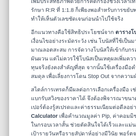
เพิ่มประสิทธิภาพด้วยการคัดกรองช่วงเวลาเทร
รักษา R:R ที่ 1:1.8 ก็เพียงพอสำหรับการขยั
ทำให้เห็นตัวเลขชัดเจนก่อนนำไปใช้จริง
อีกแนวทางคือใช้สิทธิประโยชน์จาก
ตารางโบ
เงื่อนไขอย่างระมัดระวัง เช่น โบนัสที่ใช้เป็น
มาณลอตสะสม การจัดวางโบนัสให้เข้ากับกรอบ
ผันผวน แต่ไม่ควรใช้โบนัสเป็นเหตุผลเพิ่มความ
ทุนจริงยังคงสำคัญที่สุด จากนั้นใช้เครื่อ
สมดุล เพื่อเลี่ยงการโดน Stop Out จากความ
สไตล์การเทรดก็มีผลต่อการเลือกเครื่องมือ เ
แบกรับสวิงของราคาได้ จึงต้องพิจารณาขนาดล
เปอร์ต้องรู้สเปรดและค่าธรรมเนียมต่อดีลอ
Calculator
เพื่อคำนวณมูลค่า Pip, ค่าคอ
ในกรอบเวลาสั้น ช่วยตัดสินใจได้เร็วและแม่นขึ
เป้ารายวันหรือรายสัปดาห์อย่างมีวินัย พอร์