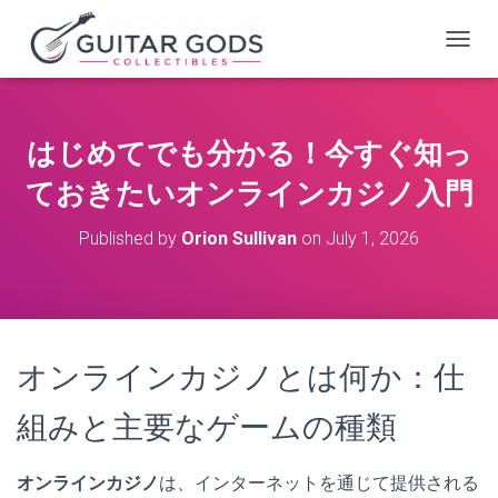
T
O
G
G
L
はじめてでも分かる！今すぐ知っ
E
N
ておきたいオンラインカジノ入門
A
V
Published by
Orion Sullivan
on
July 1, 2026
I
G
A
T
I
O
オンラインカジノとは何か：仕
N
組みと主要なゲームの種類
オンラインカジノ
は、インターネットを通じて提供される