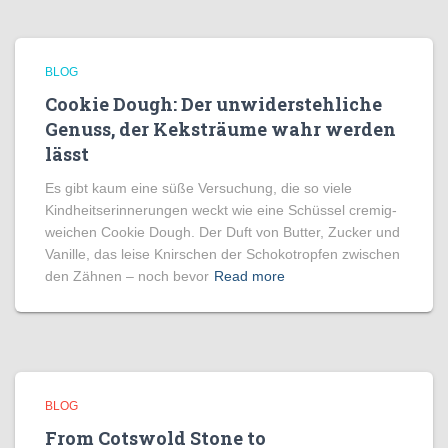
BLOG
Cookie Dough: Der unwiderstehliche
Genuss, der Keksträume wahr werden
lässt
Es gibt kaum eine süße Versuchung, die so viele
Kindheitserinnerungen weckt wie eine Schüssel cremig-
weichen Cookie Dough. Der Duft von Butter, Zucker und
Vanille, das leise Knirschen der Schokotropfen zwischen
den Zähnen – noch bevor
Read more
BLOG
From Cotswold Stone to