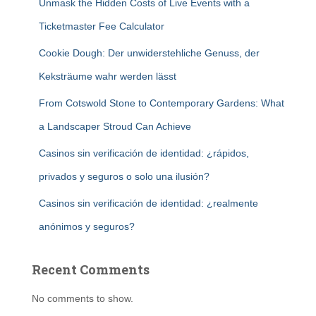
Unmask the Hidden Costs of Live Events with a
Ticketmaster Fee Calculator
Cookie Dough: Der unwiderstehliche Genuss, der
Keksträume wahr werden lässt
From Cotswold Stone to Contemporary Gardens: What
a Landscaper Stroud Can Achieve
Casinos sin verificación de identidad: ¿rápidos,
privados y seguros o solo una ilusión?
Casinos sin verificación de identidad: ¿realmente
anónimos y seguros?
Recent Comments
No comments to show.