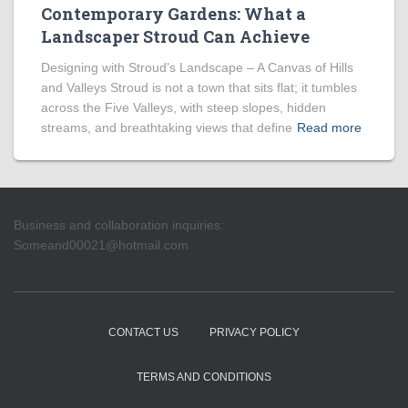
Contemporary Gardens: What a
Landscaper Stroud Can Achieve
Designing with Stroud’s Landscape – A Canvas of Hills
and Valleys Stroud is not a town that sits flat; it tumbles
across the Five Valleys, with steep slopes, hidden
streams, and breathtaking views that define
Read more
Business and collaboration inquiries:
Someand00021@hotmail.com
CONTACT US
PRIVACY POLICY
TERMS AND CONDITIONS