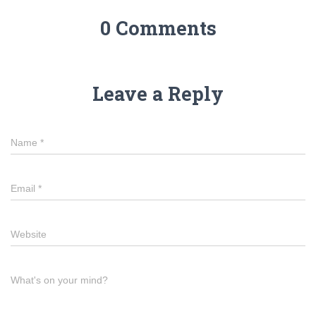
0 Comments
Leave a Reply
Name
*
Email
*
Website
What's on your mind?