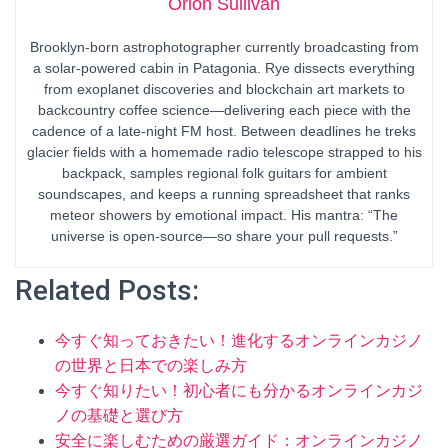
Orion Sullivan
Brooklyn-born astrophotographer currently broadcasting from
a solar-powered cabin in Patagonia. Rye dissects everything
from exoplanet discoveries and blockchain art markets to
backcountry coffee science—delivering each piece with the
cadence of a late-night FM host. Between deadlines he treks
glacier fields with a homemade radio telescope strapped to his
backpack, samples regional folk guitars for ambient
soundscapes, and keeps a running spreadsheet that ranks
meteor showers by emotional impact. His mantra: “The
universe is open-source—so share your pull requests.”
Related Posts:
今すぐ知っておきたい！進化するオンラインカジノ
の世界と日本での楽しみ方
今すぐ知りたい！初心者にも分かるオンラインカジ
ノの基礎と選び方
安全に楽しむための厳選ガイド：オンラインカジノ