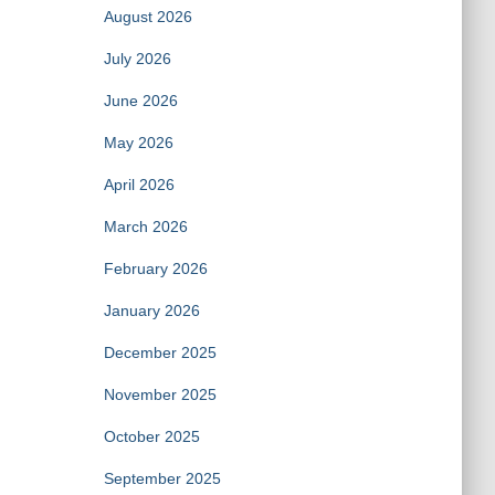
August 2026
July 2026
June 2026
May 2026
April 2026
March 2026
February 2026
January 2026
December 2025
November 2025
October 2025
September 2025