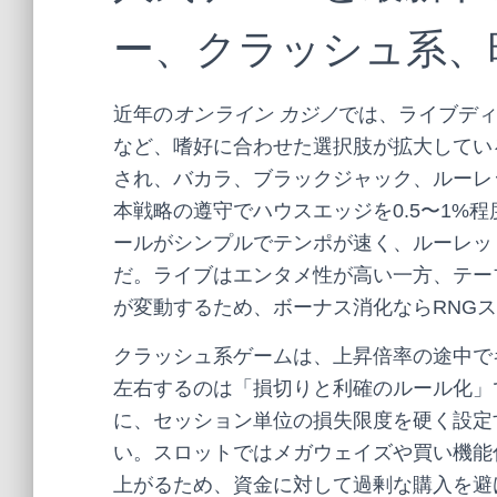
ー、クラッシュ系、
近年の
オンライン カジノ
では、ライブデ
など、嗜好に合わせた選択肢が拡大してい
され、バカラ、ブラックジャック、ルーレ
本戦略の遵守でハウスエッジを0.5〜1%
ールがシンプルでテンポが速く、ルーレッ
だ。ライブはエンタメ性が高い一方、テー
が変動するため、ボーナス消化ならRNG
クラッシュ系ゲームは、上昇倍率の途中で
左右するのは「損切りと利確のルール化」で
に、セッション単位の損失限度を硬く設定
い。スロットではメガウェイズや買い機能
上がるため、資金に対して過剰な購入を避