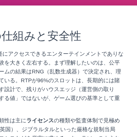
の仕組みと安全性
軽にアクセスできるエンターテインメントでありな
験を大きく左右する。まず理解したいのは、公平
ームの結果はRNG（乱数生成器）で決定され、理
ている。RTPが96%のスロットは、長期的には賭
返す設計で、残りがハウスエッジ（運営側の取り
証する値」ではないが、ゲーム選びの基準として重
頼性は主に
ライセンス
の種類や監査体制で見極め
（英国）、ジブラルタルといった厳格な規制当局