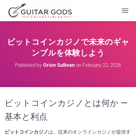
T
O
G
G
L
ビットコインカジノで未来のギャ
E
N
ンブルを体験しよう
A
V
Published by
Orion Sullivan
on
February 22, 2026
I
G
A
T
I
O
ビットコインカジノとは何か —
N
基本と利点
ビットコインカジノ
は、従来のオンラインカジノが提供す