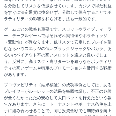
を分散してリスクを低減させています。カジノで得た利益
をすぐに法定通貨に換金せず、分散して保有することでボ
ラティリティの影響を和らげる手法も一般的です。
ゲームごとの戦略も重要です。スロットやライブディーラ
ー、テーブルゲームではそれぞれ期待値やボラティッジ
（変動性）が異なります。低リスクで安定したプレイを望
むならハウスエッジの低いブラックジャックやバカラ、あ
るいはペイアウト率の高いスロットを選ぶと良いでしょ
う。反対に、高リスク・高リターンを狙うならボラティリ
ティの高いゲームや特定のプロモーションを活用する戦術
があります。
プロヴァビリティ（結果検証）の成功事例としては、ある
プレイヤーがルーレットの結果を毎回検証し、不正の兆候
が全くなかったため安心して大口ベットを行えたという報
告があります。さらに、トーナメントやボーナス条件を上
手に組み合わせることで、同じ投資金額でも期待値を向上