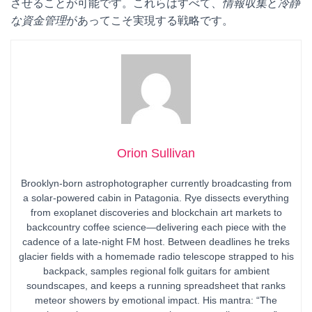
させることが可能です。これらはすべて、
情報収集
と
冷静
な資金管理
があってこそ実現する戦略です。
Orion Sullivan
Brooklyn-born astrophotographer currently broadcasting from
a solar-powered cabin in Patagonia. Rye dissects everything
from exoplanet discoveries and blockchain art markets to
backcountry coffee science—delivering each piece with the
cadence of a late-night FM host. Between deadlines he treks
glacier fields with a homemade radio telescope strapped to his
backpack, samples regional folk guitars for ambient
soundscapes, and keeps a running spreadsheet that ranks
meteor showers by emotional impact. His mantra: “The