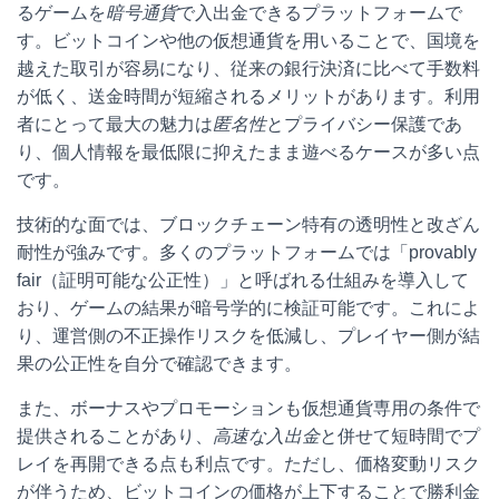
るゲームを
暗号通貨
で入出金できるプラットフォームで
す。ビットコインや他の仮想通貨を用いることで、国境を
越えた取引が容易になり、従来の銀行決済に比べて手数料
が低く、送金時間が短縮されるメリットがあります。利用
者にとって最大の魅力は
匿名性
とプライバシー保護であ
り、個人情報を最低限に抑えたまま遊べるケースが多い点
です。
技術的な面では、ブロックチェーン特有の透明性と改ざん
耐性が強みです。多くのプラットフォームでは「provably
fair（証明可能な公正性）」と呼ばれる仕組みを導入して
おり、ゲームの結果が暗号学的に検証可能です。これによ
り、運営側の不正操作リスクを低減し、プレイヤー側が結
果の公正性を自分で確認できます。
また、ボーナスやプロモーションも仮想通貨専用の条件で
提供されることがあり、
高速な入出金
と併せて短時間でプ
レイを再開できる点も利点です。ただし、価格変動リスク
が伴うため、ビットコインの価格が上下することで勝利金