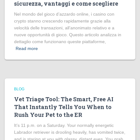
sicurezza, vantaggi e come scegliere
Nel mondo del gioco d’azzardo online, i casino con
crypto stanno crescendo rapidamente grazie alla
velocità delle transazioni, all’anonimato relativo e a
nuove opportunità di gioco. Questo articolo analizza in
dettaglio come funzionano queste piattaforme,
Read more
BLOG
Vet Triage Tool: The Smart, Free AI
That Instantly Tells You When to
Rush Your Pet to the ER
It’s 11 p.m. on a Saturday. Your normally energetic
Labrador retriever is drooling heavily, has vomited twice,
and is staring at you with glassy, distant eyes. You grab