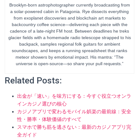
Brooklyn-born astrophotographer currently broadcasting from
a solar-powered cabin in Patagonia. Rye dissects everything
from exoplanet discoveries and blockchain art markets to
backcountry coffee science—delivering each piece with the
cadence of a late-night FM host. Between deadlines he treks
glacier fields with a homemade radio telescope strapped to his
backpack, samples regional folk guitars for ambient
soundscapes, and keeps a running spreadsheet that ranks
meteor showers by emotional impact. His mantra: “The
universe is open-source—so share your pull requests.”
Related Posts:
出金が「速い」を味方にする：今すぐ役立つオンラ
インカジノ選びの核心
カジノアプリで変わるモバイル娯楽の最前線：安全
性・勝率・体験価値のすべて
スマホで勝ち筋を逃さない：最新のカジノアプリ完
全ガイド