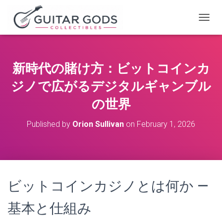
T
O
G
G
L
新時代の賭け方：
ビットコインカ
E
N
ジノ
で広がるデジタルギャンブル
A
V
の世界
I
G
Published by
Orion Sullivan
on
February 1, 2026
A
T
I
O
N
ビットコインカジノとは何か —
基本と仕組み