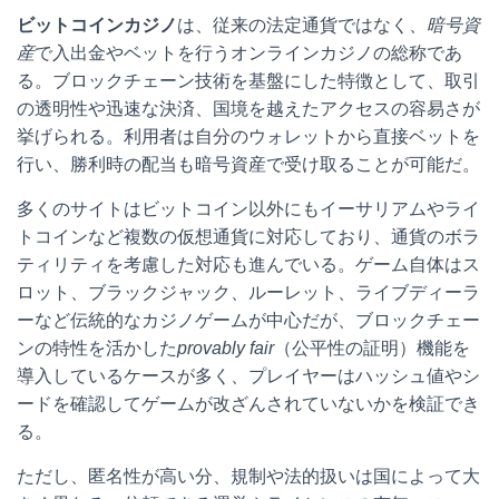
ビットコインカジノ
は、従来の法定通貨ではなく、
暗号資
産
で入出金やベットを行うオンラインカジノの総称であ
る。ブロックチェーン技術を基盤にした特徴として、取引
の透明性や迅速な決済、国境を越えたアクセスの容易さが
挙げられる。利用者は自分のウォレットから直接ベットを
行い、勝利時の配当も暗号資産で受け取ることが可能だ。
多くのサイトはビットコイン以外にもイーサリアムやライ
トコインなど複数の仮想通貨に対応しており、通貨のボラ
ティリティを考慮した対応も進んでいる。ゲーム自体はス
ロット、ブラックジャック、ルーレット、ライブディーラ
ーなど伝統的なカジノゲームが中心だが、ブロックチェー
ンの特性を活かした
provably fair
（公平性の証明）機能を
導入しているケースが多く、プレイヤーはハッシュ値やシ
ードを確認してゲームが改ざんされていないかを検証でき
る。
ただし、匿名性が高い分、規制や法的扱いは国によって大