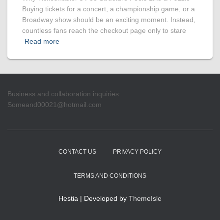
Buying tickets for a concert, a championship game, or a
Broadway show should be an exciting moment. Instead,
countless fans reach the checkout page only to stare
Read more
Business and collaboration inquiries:
Someand00021@hotmail.com
CONTACT US
PRIVACY POLICY
TERMS AND CONDITIONS
Hestia | Developed by
ThemeIsle