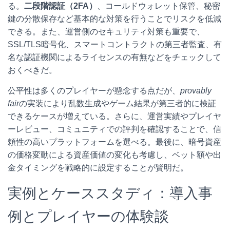
る。
二段階認証（2FA）
、コールドウォレット保管、秘密
鍵の分散保存など基本的な対策を行うことでリスクを低減
できる。また、運営側のセキュリティ対策も重要で、
SSL/TLS暗号化、スマートコントラクトの第三者監査、有
名な認証機関によるライセンスの有無などをチェックして
おくべきだ。
公平性は多くのプレイヤーが懸念する点だが、
provably
fair
の実装により乱数生成やゲーム結果が第三者的に検証
できるケースが増えている。さらに、運営実績やプレイヤ
ーレビュー、コミュニティでの評判を確認することで、信
頼性の高いプラットフォームを選べる。最後に、暗号資産
の価格変動による資産価値の変化も考慮し、ベット額や出
金タイミングを戦略的に設定することが賢明だ。
実例とケーススタディ：導入事
例とプレイヤーの体験談