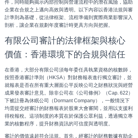
件，同時能夠揭示內部控制與營運流程中的潛在風險，協助
企業在合規之上邁向高效與透明。以下內容以香港法規與審
計準則為基礎，從法律框架、流程準備到實際商業影響深入
剖析，讓企業在規劃年度審計時更具方向與把握。
有限公司審計的法律框架與核心
價值：香港環境下的合規與信任
在香港，大部分有限公司須每年委任具執業資格的核數師，
按照香港審計準則（HKSA）對財務報表進行獨立審計，並
就報表是否在所有重大層面公平反映公司之財務狀況與經營
成果發表審計意見。除非公司在《公司條例》（Cap. 622）
下被註冊為休眠公司（Dormant Company），一般情況下
均需提交經審計的財務報表於股東大會審閱，並用以支援利
得稅報稅。這項制度的本質在於保護公眾利益，透過獨立專
業的核數程序，提升財務資訊的可信度與透明度。
審計的價值遠超符合法規。首先，經審計的財務數據有助企