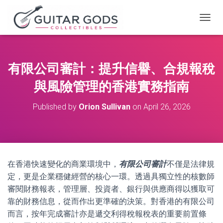
T
O
G
G
L
有限公司審計：提升信譽、合規報稅
E
N
與風險管理的香港實務指南
A
V
Published by
Orion Sullivan
on
April 26, 2026
I
G
A
T
I
O
在香港快速變化的商業環境中，
有限公司審計
不僅是法律規
N
定，更是企業穩健經營的核心一環。透過具獨立性的核數師
審閱財務報表，管理層、投資者、銀行與供應商得以獲取可
靠的財務信息，從而作出更準確的決策。對香港的有限公司
而言，按年完成審計亦是遞交利得稅報稅表的重要前置條