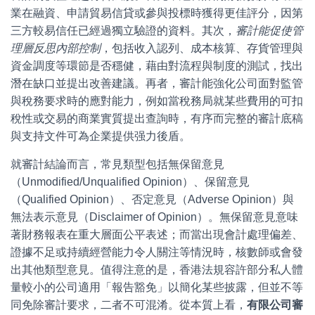
業在融資、申請貿易信貸或參與投標時獲得更佳評分，因第
三方較易信任已經過獨立驗證的資料。其次，
審計能促使管
理層反思內部控制
，包括收入認列、成本核算、存貨管理與
資金調度等環節是否穩健，藉由對流程與制度的測試，找出
潛在缺口並提出改善建議。再者，審計能強化公司面對監管
與稅務要求時的應對能力，例如當稅務局就某些費用的可扣
稅性或交易的商業實質提出查詢時，有序而完整的審計底稿
與支持文件可為企業提供强力後盾。
就審計結論而言，常見類型包括無保留意見
（Unmodified/Unqualified Opinion）、保留意見
（Qualified Opinion）、否定意見（Adverse Opinion）與
無法表示意見（Disclaimer of Opinion）。無保留意見意味
著財務報表在重大層面公平表述；而當出現會計處理偏差、
證據不足或持續經營能力令人關注等情況時，核數師或會發
出其他類型意見。值得注意的是，香港法規容許部分私人體
量較小的公司適用「報告豁免」以簡化某些披露，但並不等
同免除審計要求，二者不可混淆。從本質上看，
有限公司審