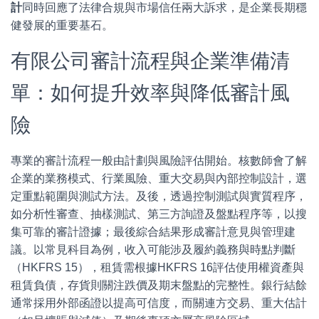
計
同時回應了法律合規與市場信任兩大訴求，是企業長期穩
健發展的重要基石。
有限公司審計流程與企業準備清
單：如何提升效率與降低審計風
險
專業的審計流程一般由計劃與風險評估開始。核數師會了解
企業的業務模式、行業風險、重大交易與內部控制設計，選
定重點範圍與測試方法。及後，透過控制測試與實質程序，
如分析性審查、抽樣測試、第三方詢證及盤點程序等，以搜
集可靠的審計證據；最後綜合結果形成審計意見與管理建
議。以常見科目為例，收入可能涉及履約義務與時點判斷
（HKFRS 15），租賃需根據HKFRS 16評估使用權資產與
租賃負債，存貨則關注跌價及期末盤點的完整性。銀行結餘
通常採用外部函證以提高可信度，而關連方交易、重大估計