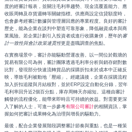
度的經審計報表，並關注毛利率趨勢、現金流覆蓋能力、應
收賬周轉及存貨週轉等關鍵指標。供應商設定信貸額度時，
也會參考經審計數據與管理層回應的專業程度。良好的審計
歷史，能為企業在談判中塑造可靠形象，降低融資成本與商
業風險。若企業計劃引入投資者或進行收購兼併，歷年的
審
計一致性與會計政策連貫性
更是盡職調查的焦點。
在實務場景中，審計亦能驅動營運改善。以一間位於觀塘的
貿易有限公司為例，審計團隊透過毛利率分析與銷存銷對數
比對，發現部分快速流轉貨品的採購折扣未於成本中正確反
映，導致毛利被動地「壓縮」。經建議後，企業在採購流程
加入折扣追蹤與月結核對，並於ERP設定自動化分錄，翌年
毛利率回升近2個百分點，庫存周轉天亦縮短。這種由審計
觸發的流程優化，能帶來即時且可持續的效益。對需要更深
入了解的人士，可進一步參考
有限公司審計
的相關資訊，掌
握如何把審計成果轉化為治理與增長的驅動力。
最後，配合企業發展階段調整審計節奏與重點，也是一種策