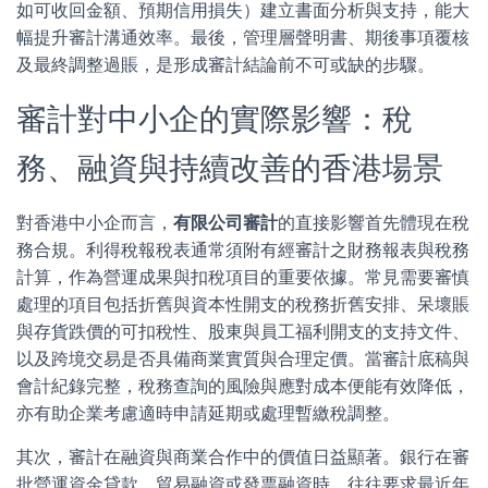
如可收回金額、預期信用損失）建立書面分析與支持，能大
幅提升審計溝通效率。最後，管理層聲明書、期後事項覆核
及最終調整過賬，是形成審計結論前不可或缺的步驟。
審計對中小企的實際影響：稅
務、融資與持續改善的香港場景
對香港中小企而言，
有限公司審計
的直接影響首先體現在稅
務合規。利得稅報稅表通常須附有經審計之財務報表與稅務
計算，作為營運成果與扣稅項目的重要依據。常見需要審慎
處理的項目包括折舊與資本性開支的稅務折舊安排、呆壞賬
與存貨跌價的可扣稅性、股東與員工福利開支的支持文件、
以及跨境交易是否具備商業實質與合理定價。當審計底稿與
會計紀錄完整，稅務查詢的風險與應對成本便能有效降低，
亦有助企業考慮適時申請延期或處理暫繳稅調整。
其次，審計在融資與商業合作中的價值日益顯著。銀行在審
批營運資金貸款、貿易融資或發票融資時，往往要求最近年