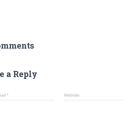
omments
e a Reply
ail
*
Website