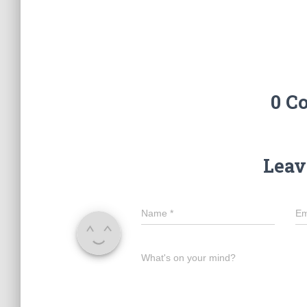
0 C
Leav
Name
*
Em
What's on your mind?