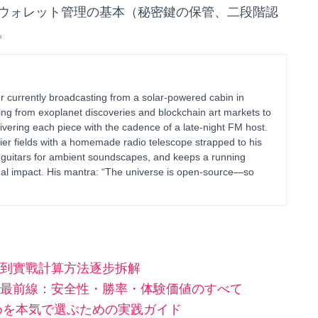
ウォレット管理の基本（秘密鍵の保管、二段階認
。
 currently broadcasting from a solar-powered cabin in
ing from exoplanet discoveries and blockchain art markets to
vering each piece with the cadence of a late-night FM host.
ier fields with a homemade radio telescope strapped to his
 guitars for ambient soundscapes, and keeps a running
al impact. His mantra: “The universe is open-source—so
到實戰計算方法逐步拆解
最前線：安全性・勝率・体験価値のすべて
すめを本気で選ぶための実践ガイド