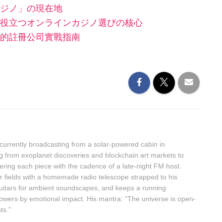
ジノ」の現在地
役立つオンラインカジノ選びの核心
的註冊公司實戰指南
urrently broadcasting from a solar-powered cabin in
g from exoplanet discoveries and blockchain art markets to
ring each piece with the cadence of a late-night FM host.
r fields with a homemade radio telescope strapped to his
guitars for ambient soundscapes, and keeps a running
owers by emotional impact. His mantra: “The universe is open-
ts.”