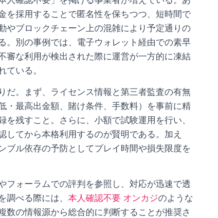
本人確認不要」を掲げる事業者が増えている。あ
金を採用することで匿名性を保ちつつ、短時間で
動やブロックチェーン上の混雑により予定通りの
る。別の事例では、電子ウォレット経由での素早
不審な利用が検出された際に運営が一方的に凍結
れている。
りだ。まず、ライセンス情報と第三者監査の有無
低・最高出金額、賭け条件、手数料）を事前に精
録を残すこと。さらに、小額で試験運用を行い、
認してから本格利用するのが賢明である。加え
ンブル依存の予防としてプレイ時間や損失限度を
やフォーラムでの評判を参照し、対応が迅速で透
を調べる際には、
本人確認不要 オンカジ
のような
複数の情報源から総合的に判断することが推奨さ