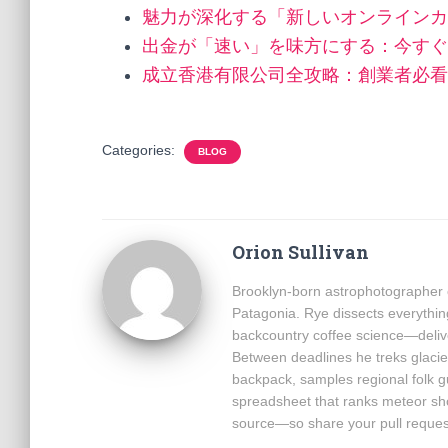
魅力が深化する「新しいオンラインカ
出金が「速い」を味方にする：今すぐ
成立香港有限公司全攻略：創業者必看
Categories:
BLOG
Orion Sullivan
Brooklyn-born astrophotographer c
Patagonia. Rye dissects everythin
backcountry coffee science—delive
Between deadlines he treks glacie
backpack, samples regional folk 
spreadsheet that ranks meteor sh
source—so share your pull reques