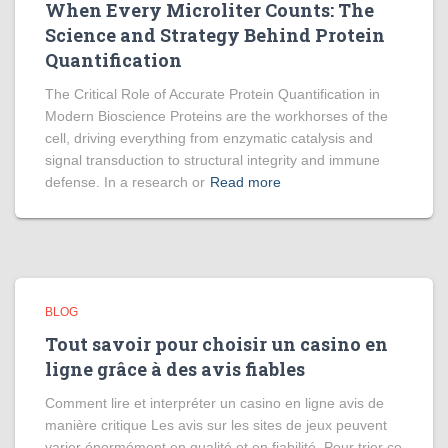
When Every Microliter Counts: The
Science and Strategy Behind Protein
Quantification
The Critical Role of Accurate Protein Quantification in
Modern Bioscience Proteins are the workhorses of the
cell, driving everything from enzymatic catalysis and
signal transduction to structural integrity and immune
defense. In a research or
Read more
BLOG
Tout savoir pour choisir un casino en
ligne grâce à des avis fiables
Comment lire et interpréter un casino en ligne avis de
manière critique Les avis sur les sites de jeux peuvent
varier énormément en qualité et en fiabilité. Pour trier ce