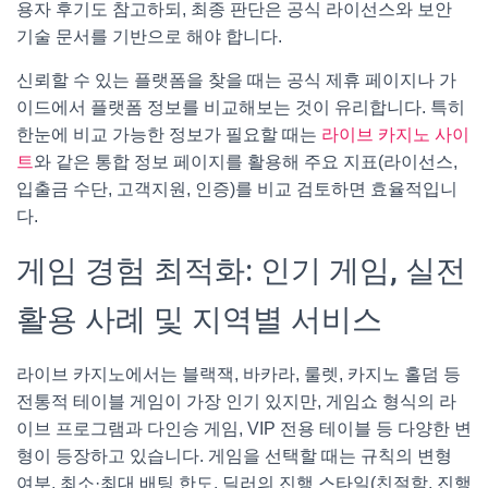
용자 후기도 참고하되, 최종 판단은 공식 라이선스와 보안
기술 문서를 기반으로 해야 합니다.
신뢰할 수 있는 플랫폼을 찾을 때는 공식 제휴 페이지나 가
이드에서 플랫폼 정보를 비교해보는 것이 유리합니다. 특히
한눈에 비교 가능한 정보가 필요할 때는
라이브 카지노 사이
트
와 같은 통합 정보 페이지를 활용해 주요 지표(라이선스,
입출금 수단, 고객지원, 인증)를 비교 검토하면 효율적입니
다.
게임 경험 최적화: 인기 게임, 실전
활용 사례 및 지역별 서비스
라이브 카지노에서는 블랙잭, 바카라, 룰렛, 카지노 홀덤 등
전통적 테이블 게임이 가장 인기 있지만, 게임쇼 형식의 라
이브 프로그램과 다인승 게임, VIP 전용 테이블 등 다양한 변
형이 등장하고 있습니다. 게임을 선택할 때는 규칙의 변형
여부, 최소·최대 배팅 한도, 딜러의 진행 스타일(친절함, 진행