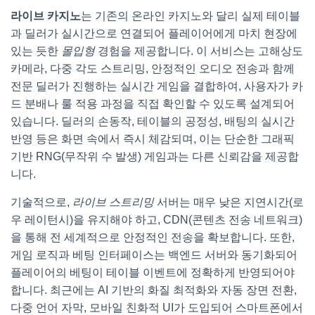
라이브 카지노
는 기존의 온라인 카지노와 달리 실제 테이블
과 딜러가 실시간으로 연결되어 플레이어에게 마치 현장에
있는 듯한
몰입형
경험을 제공합니다. 이 서비스는 고해상도
카메라, 다중 각도 스트리밍, 안정적인 오디오 전송과 함께
전문 딜러가 진행하는 실시간 게임을 결합하여, 사용자가 카
드 분배나 룰 적용 과정을 직접 확인할 수 있도록 설계되어
있습니다. 딜러의 손동작, 테이블의 공정성, 배팅의 실시간
반영 등은 화면 속에서 즉시 체감되며, 이는 단순한 그래픽
기반 RNG(무작위 수 발생) 게임과는 다른 신뢰감을 제공합
니다.
기술적으로,
라이브 스트리밍
서버는 매우 낮은 지연시간(로
우 레이턴시)을 유지해야 하고, CDN(콘텐츠 전송 네트워크)
을 통해 전 세계적으로 안정적인 전송을 확보합니다. 또한,
게임 로직과 베팅 인터페이스는 백엔드 서버와 동기화되어
플레이어의 베팅이 테이블 이벤트에 정확하게 반영되어야
합니다. 최근에는 AI 기반의 화질 최적화와 자동 장면 전환,
다중 언어 자막, 모바일 친화적 UI가 도입되어 스마트폰에서