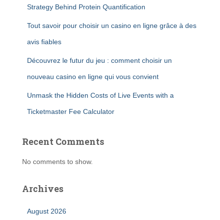
Strategy Behind Protein Quantification
Tout savoir pour choisir un casino en ligne grâce à des
avis fiables
Découvrez le futur du jeu : comment choisir un
nouveau casino en ligne qui vous convient
Unmask the Hidden Costs of Live Events with a
Ticketmaster Fee Calculator
Recent Comments
No comments to show.
Archives
August 2026