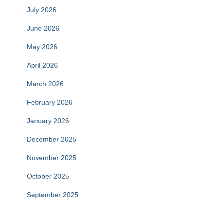
July 2026
June 2026
May 2026
April 2026
March 2026
February 2026
January 2026
December 2025
November 2025
October 2025
September 2025