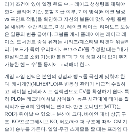
리어 조건이 있어 일정 핸드 수나 레이크 생성량을 채워야
한다. 클리어 기간, 분할 지급 여부, 기여 방식(레이크 달성
vs 포인트 적립)을 확인하고 자신의 볼륨에 맞춰 수령 플랜
을 세워라. 주간 리로드, 미션, 레이크 레이스, 리더보드 보상
은 일종의 변동 급여다. 고볼륨 캐시 플레이어는 레이크 레
이스, 토너먼트 중심 유저는 시리즈/페스티벌 티켓과 위클리
리더보드가 특히 유리하다.
보너스 EV
를 추정할 때는 “내가
현실적으로 소화 가능한 볼륨”과 “게임 품질 하락 없이 추가
가능한 핸드 수”를 동시에 고려해야 한다.
게임 타입 선택은 본인의 강점과 뱅크롤 곡선에 맞춰야 한
다. 캐시게임(NLHE/PLO)은 변동성 관리가 비교적 수월하
고, 테이블 선택과 시트 셀렉션으로 EV를 확장하기 쉽다. 특
히
PLO
는 레크레이셔널 참여율이 높은 시간대에 테이블 퀄
리티가 급격히 완화되는 편이다. 반면 토너먼트(MTT)는
ROI가 뛰어날 수 있으나 분산이 크다. 바이인 대비 상금 구
조, KO/프로그레시브 KO, 터보/하이퍼 구조에 따라 ICM 기
술이 승부를 가른다. 일일·주간 스케줄을 짤 때는 프라임 타