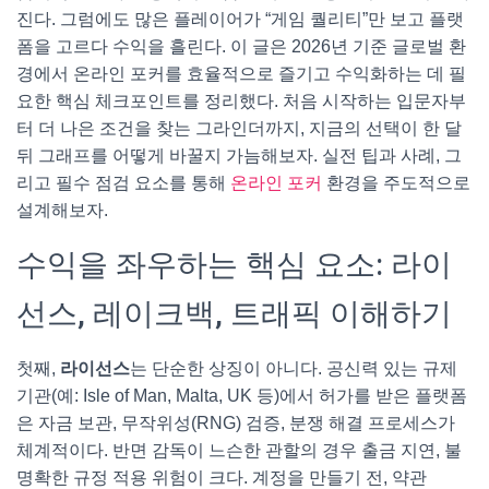
진다. 그럼에도 많은 플레이어가 “게임 퀄리티”만 보고 플랫
폼을 고르다 수익을 흘린다. 이 글은 2026년 기준 글로벌 환
경에서 온라인 포커를 효율적으로 즐기고 수익화하는 데 필
요한 핵심 체크포인트를 정리했다. 처음 시작하는 입문자부
터 더 나은 조건을 찾는 그라인더까지, 지금의 선택이 한 달
뒤 그래프를 어떻게 바꿀지 가늠해보자. 실전 팁과 사례, 그
리고 필수 점검 요소를 통해
온라인 포커
환경을 주도적으로
설계해보자.
수익을 좌우하는 핵심 요소: 라이
선스, 레이크백, 트래픽 이해하기
첫째,
라이선스
는 단순한 상징이 아니다. 공신력 있는 규제
기관(예: Isle of Man, Malta, UK 등)에서 허가를 받은 플랫폼
은 자금 보관, 무작위성(RNG) 검증, 분쟁 해결 프로세스가
체계적이다. 반면 감독이 느슨한 관할의 경우 출금 지연, 불
명확한 규정 적용 위험이 크다. 계정을 만들기 전, 약관