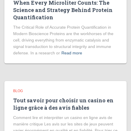
When Every Microliter Counts: The
Science and Strategy Behind Protein
Quantification
The Critical Role of Accurate Protein Quantification in
Modern Bioscience Proteins are the workhorses of the
cell, driving everything from enzymatic catalysis and
signal transduction to structural integrity and immune
defense. In a research or
Read more
BLOG
Tout savoir pour choisir un casino en
ligne grâce à des avis fiables
Comment lire et interpréter un casino en ligne avis de
manière critique Les avis sur les sites de jeux peuvent
varier énormément en qualité et en fiabilité. Pour trier ce