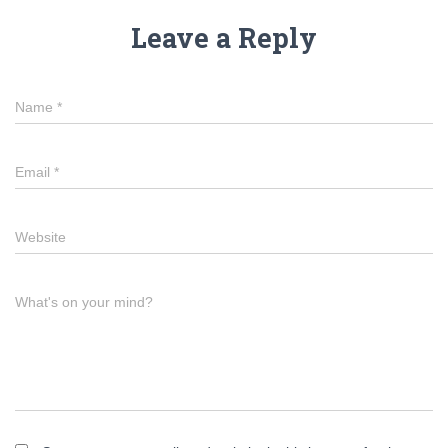
Leave a Reply
Name
*
Email
*
Website
What's on your mind?