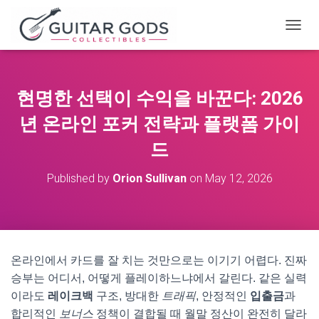
T
O
G
G
L
현명한 선택이 수익을 바꾼다: 2026
E
N
년 온라인 포커 전략과 플랫폼 가이
A
V
드
I
G
Published by
Orion Sullivan
on
May 12, 2026
A
T
I
O
N
온라인에서 카드를 잘 치는 것만으로는 이기기 어렵다. 진짜
승부는 어디서, 어떻게 플레이하느냐에서 갈린다. 같은 실력
이라도
레이크백
구조, 방대한
트래픽
, 안정적인
입출금
과
합리적인
보너스
정책이 결합될 때 월말 정산이 완전히 달라