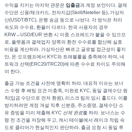
수익을 지키는 마지막 관문은
입출금
과 계정 보안이다. 결제
수단은 신용/체크카드, 전자지갑(Skrill/Neteller 등), 가상자
산(USDT/BTC), 은행 송금 등으로 나뉜다. 각 방식은 처리
속도와 수수료, 환율이 다르다. 한국 사용자의 경우
KRW→USD/EUR 변환 시 이중 스프레드가 붙을 수 있으므
로, 플랫폼과 결제업자 양쪽의 환전 수수료를 합산해 실효
비용을 계산하라. 가상자산은 빠르고 글로벌 접근성이 좋지
만, 온·오프램프에서 KYC와 트래블룰을 충족해야 하며, 네
트워크 선택(ERC20/TRC20)에 따른 수수료 차이도 주의해
야 한다.
출금 가능 조건을 사전에 명확히 하라. 대표적 이슈는 보너
스 수령 후 베팅 요건 미충족, 미완료 KYC, 동일 결제수단 원
칙(입금 수단으로 먼저 환원), 리스크 팀의 임시 홀드다. 이를
방지하려면 계정 개설 직후 신분증, 주소증명, 결제수단 소
유 증빙을 미리 제출해
KYC 선제 완료
를 하라. 보너스는 수
령 전 조건을 저장해 두고, 캐시 테이블에서 레이크 적립 속
도로 클리어가 현실적인지 판단하라. 출금 요청 시 동일 루