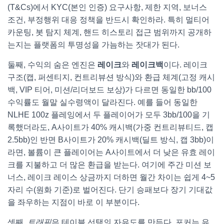
(T&Cs)에서 KYC(본인 인증) 요구사항, 제한 지역, 보너스
조건, 부정행위 대응 정책을 반드시 확인하라. 특히 멀티어
카운팅, 봇 탐지 체계, 핸드 히스토리 접근 범위까지 공개하
는지는 플랫폼의 투명성을 가늠하는 잣대가 된다.
둘째, 수익의 숨은 엔진은
레이크
와
레이크백
이다. 레이크
구조(캡, 퍼센티지, 컨트리뷰션 방식)와 환급 체계(고정 캐시
백, VIP 티어, 미션/리더보드 보상)가 다르면 동일한 bb/100
수익률도 월말 실수령액이 달라진다. 예를 들어 동일한
NLHE 100z 플레잉에서 두 플레이어가 모두 3bb/100을 기
록했더라도, A사이트가 40% 캐시백(가중 컨트리뷰티드, 캡
2.5bb)인 반면 B사이트가 20% 캐시백(딜트 방식, 캡 3bb)이
라면, 볼륨이 큰 플레이어는 A사이트에서 더 낮은 유효 레이
크를 지불하고 더 많은 환급을 받는다. 여기에 주간 미션 보
너스, 레이크 레이스 상금까지 더하면 월간 차이는 쉽게 4~5
자리 수(원화 기준)로 벌어진다. 단기 승패보다 장기 기대값
을 좌우하는 지점이 바로 이 부분이다.
셋째,
트래픽
은 테이블 선택의 자유도를 만든다. 포커는 유