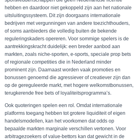
hebben en daardoor niet gekoppeld zijn aan het nationale
uitsluitingssysteem. Dit zijn doorgaans internationale
bedrijven met vergunningen van andere toezichthouders,
of soms aanbieders die volledig buiten de bekende
reguleringskaders opereren. Voor sommige spelers is de
aantrekkingskracht duidelijk: een breder aanbod aan
markten, zoals niche-sporten, e-sports, speciale prop bets
of regionale competities die in Nederland minder
prominent zijn. Daarnaast worden vaak promoties en
bonussen genoemd die agressiever of creatiever zijn dan
op de gereguleerde markt, met hogere welkomstbonussen,
terugkerende free bets of loyaliteitsprogramma’s.
Ook quoteringen spelen een rol. Omdat internationale
platforms toegang hebben tot grotere liquiditeit of eigen
handelsmodellen, kan het voorkomen dat odds op
bepaalde markten marginale verschillen vertonen. Voor
arbitragezoekers of value-bettors kan dat gewicht in de