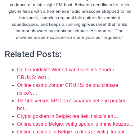
cadence of a late-night FM host. Between deadlines he treks
glacier fields with a homemade radio telescope strapped to his
backpack, samples regional folk guitars for ambient
soundscapes, and keeps a running spreadsheet that ranks
meteor showers by emotional impact. His mantra: “The
universe is open-source—so share your pull requests.”
Related Posts:
De Onontdekte Wereld van Goksites Zonder
CRUKS: Wat…
Online casino zonder CRUKS: de onzichtbare
risico’s…
TB-500 versus BPC-157: waarom het ene peptide
het…
Crypto gokken in België: realiteit, risico’s en…
Online casino België: veilig spelen, slimme keuzes…
Online casino’s in België: zo kies je veilig, legaal…