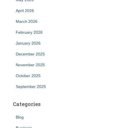
April 2026
March 2026
February 2026
January 2026
December 2025
November 2025
October 2025
September 2025
Categories
Blog