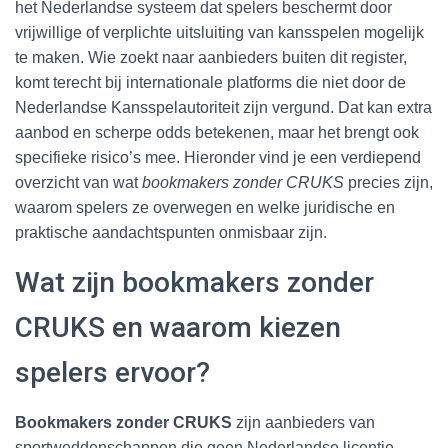
het Nederlandse systeem dat spelers beschermt door
vrijwillige of verplichte uitsluiting van kansspelen mogelijk
te maken. Wie zoekt naar aanbieders buiten dit register,
komt terecht bij internationale platforms die niet door de
Nederlandse Kansspelautoriteit zijn vergund. Dat kan extra
aanbod en scherpe odds betekenen, maar het brengt ook
specifieke risico’s mee. Hieronder vind je een verdiepend
overzicht van wat
bookmakers zonder CRUKS
precies zijn,
waarom spelers ze overwegen en welke juridische en
praktische aandachtspunten onmisbaar zijn.
Wat zijn bookmakers zonder
CRUKS en waarom kiezen
spelers ervoor?
Bookmakers zonder CRUKS
zijn aanbieders van
sportweddenschappen die geen Nederlandse licentie