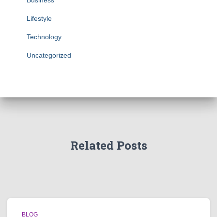
Business
Lifestyle
Technology
Uncategorized
Related Posts
BLOG