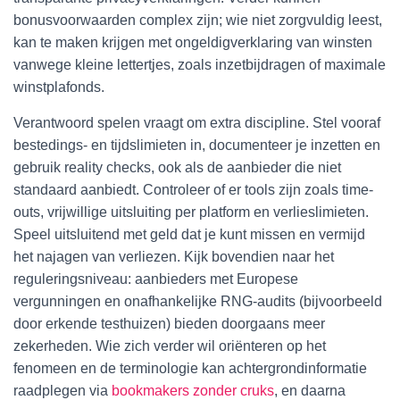
bonusvoorwaarden complex zijn; wie niet zorgvuldig leest,
kan te maken krijgen met ongeldigverklaring van winsten
vanwege kleine lettertjes, zoals inzetbijdragen of maximale
winstplafonds.
Verantwoord spelen vraagt om extra discipline. Stel vooraf
bestedings- en tijdslimieten in, documenteer je inzetten en
gebruik reality checks, ook als de aanbieder die niet
standaard aanbiedt. Controleer of er tools zijn zoals time-
outs, vrijwillige uitsluiting per platform en verlieslimieten.
Speel uitsluitend met geld dat je kunt missen en vermijd
het najagen van verliezen. Kijk bovendien naar het
reguleringsniveau: aanbieders met Europese
vergunningen en onafhankelijke RNG-audits (bijvoorbeeld
door erkende testhuizen) bieden doorgaans meer
zekerheden. Wie zich verder wil oriënteren op het
fenomeen en de terminologie kan achtergrondinformatie
raadplegen via
bookmakers zonder cruks
, en daarna