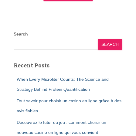
Search
SEARCH
Recent Posts
When Every Microliter Counts: The Science and
Strategy Behind Protein Quantification
Tout savoir pour choisir un casino en ligne grâce à des
avis fiables
Découvrez le futur du jeu : comment choisir un
nouveau casino en ligne qui vous convient