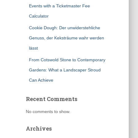
Events with a Ticketmaster Fee
Calculator
Cookie Dough: Der unwiderstehliche
Genuss, der Keksträume wahr werden
lässt
From Cotswold Stone to Contemporary
Gardens: What a Landscaper Stroud
Can Achieve
Recent Comments
No comments to show.
Archives