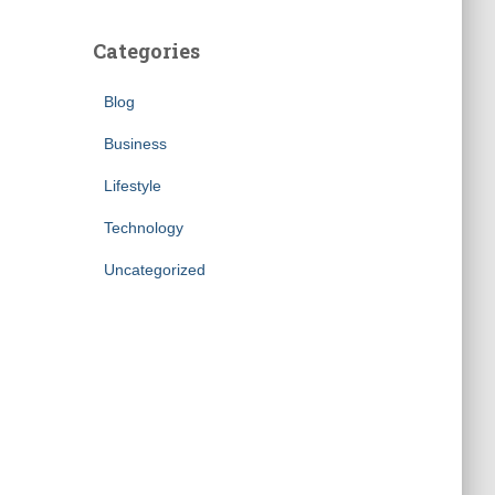
Categories
Blog
Business
Lifestyle
Technology
Uncategorized