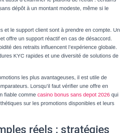
s sans dépôt à un montant modeste, même si le
s et le support client sont à prendre en compte. Un
et offre un support réactif en cas de désaccord.
dité des retraits influencent l’expérience globale.
dures KYC rapides et une diversité de solutions de
motions les plus avantageuses, il est utile de
parateurs. Lorsqu’il faut vérifier une offre en
tion fiable comme
casino bonus sans depot 2026
qui
hétiques sur les promotions disponibles et leurs
ples réels : stratégies