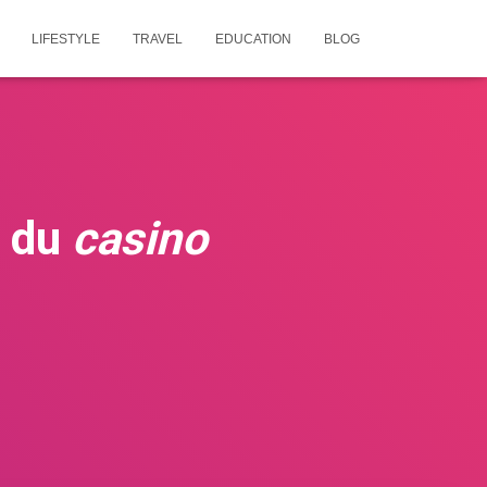
LIFESTYLE
TRAVEL
EDUCATION
BLOG
t du
casino