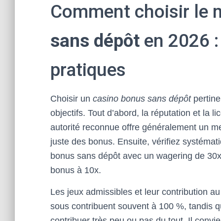
Comment choisir le 
sans dépôt
en 2026 :
pratiques
Choisir un
casino bonus sans dépôt
pertine
objectifs. Tout d’abord, la réputation et la 
autorité reconnue offre généralement un mei
juste des bonus. Ensuite, vérifiez systéma
bonus sans dépôt avec un wagering de 30x es
bonus à 10x.
Les jeux admissibles et leur contribution a
sous contribuent souvent à 100 %, tandis q
contribuer très peu ou pas du tout. Il convie