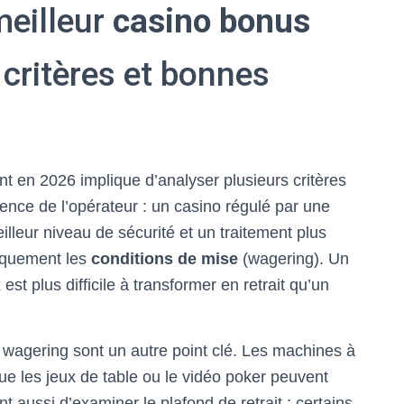
meilleur
casino bonus
 critères et bonnes
nt en 2026 implique d’analyser plusieurs critères
licence de l’opérateur : un casino régulé par une
lleur niveau de sécurité et un traitement plus
tiquement les
conditions de mise
(wagering). Un
t plus difficile à transformer en retrait qu’un
u wagering sont un autre point clé. Les machines à
ue les jeux de table ou le vidéo poker peuvent
nt aussi d’examiner le plafond de retrait : certains