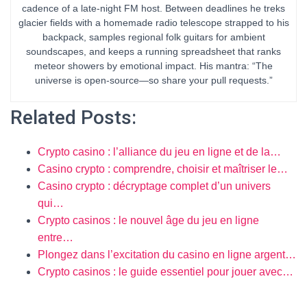
cadence of a late-night FM host. Between deadlines he treks
glacier fields with a homemade radio telescope strapped to his
backpack, samples regional folk guitars for ambient
soundscapes, and keeps a running spreadsheet that ranks
meteor showers by emotional impact. His mantra: “The
universe is open-source—so share your pull requests.”
Related Posts:
Crypto casino : l’alliance du jeu en ligne et de la…
Casino crypto : comprendre, choisir et maîtriser le…
Casino crypto : décryptage complet d’un univers
qui…
Crypto casinos : le nouvel âge du jeu en ligne
entre…
Plongez dans l’excitation du casino en ligne argent…
Crypto casinos : le guide essentiel pour jouer avec…