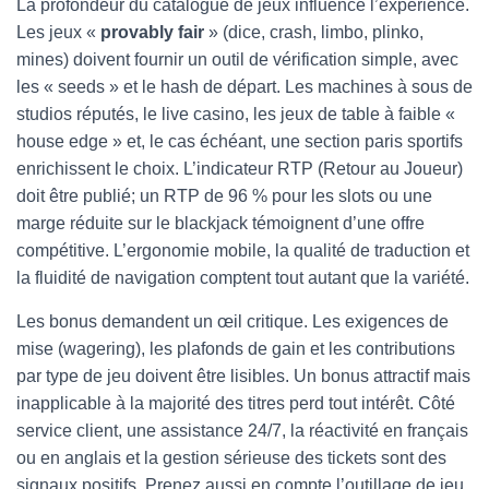
La profondeur du catalogue de jeux influence l’expérience.
Les jeux «
provably fair
» (dice, crash, limbo, plinko,
mines) doivent fournir un outil de vérification simple, avec
les « seeds » et le hash de départ. Les machines à sous de
studios réputés, le live casino, les jeux de table à faible «
house edge » et, le cas échéant, une section paris sportifs
enrichissent le choix. L’indicateur RTP (Retour au Joueur)
doit être publié; un RTP de 96 % pour les slots ou une
marge réduite sur le blackjack témoignent d’une offre
compétitive. L’ergonomie mobile, la qualité de traduction et
la fluidité de navigation comptent tout autant que la variété.
Les bonus demandent un œil critique. Les exigences de
mise (wagering), les plafonds de gain et les contributions
par type de jeu doivent être lisibles. Un bonus attractif mais
inapplicable à la majorité des titres perd tout intérêt. Côté
service client, une assistance 24/7, la réactivité en français
ou en anglais et la gestion sérieuse des tickets sont des
signaux positifs. Prenez aussi en compte l’outillage de jeu