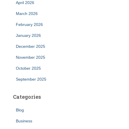
April 2026
March 2026
February 2026
January 2026
December 2025
November 2025
October 2025
September 2025
Categories
Blog
Business