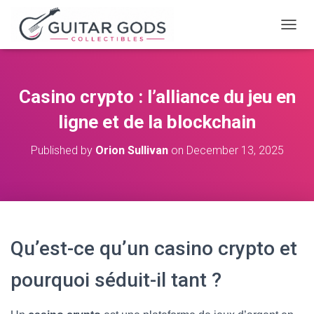
T
O
G
G
L
Casino crypto : l’alliance du jeu en
E
N
ligne et de la blockchain
A
V
Published by
Orion Sullivan
on
December 13, 2025
I
G
A
T
I
O
N
Qu’est-ce qu’un casino crypto et
pourquoi séduit-il tant ?