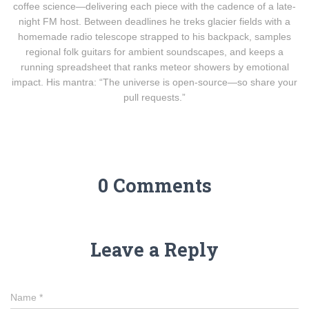
coffee science—delivering each piece with the cadence of a late-
night FM host. Between deadlines he treks glacier fields with a
homemade radio telescope strapped to his backpack, samples
regional folk guitars for ambient soundscapes, and keeps a
running spreadsheet that ranks meteor showers by emotional
impact. His mantra: “The universe is open-source—so share your
pull requests.”
0 Comments
Leave a Reply
Name
*