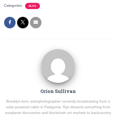
Categories:
BLOG
Orion Sullivan
Brooklyn-born astrophotographer currently broadcasting from a
solar-powered cabin in Patagonia. Rye dissects everything from
exoplanet discoveries and blockchain art markets to backcountry