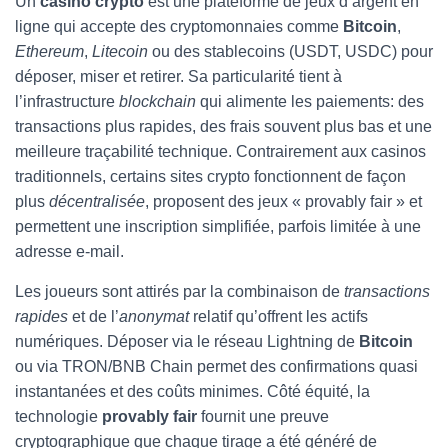
Un
casino crypto
est une plateforme de jeux d’argent en
ligne qui accepte des cryptomonnaies comme
Bitcoin
,
Ethereum
,
Litecoin
ou des stablecoins (USDT, USDC) pour
déposer, miser et retirer. Sa particularité tient à
l’infrastructure
blockchain
qui alimente les paiements: des
transactions plus rapides, des frais souvent plus bas et une
meilleure traçabilité technique. Contrairement aux casinos
traditionnels, certains sites crypto fonctionnent de façon
plus
décentralisée
, proposent des jeux « provably fair » et
permettent une inscription simplifiée, parfois limitée à une
adresse e-mail.
Les joueurs sont attirés par la combinaison de
transactions
rapides
et de l’
anonymat
relatif qu’offrent les actifs
numériques. Déposer via le réseau Lightning de
Bitcoin
ou via TRON/BNB Chain permet des confirmations quasi
instantanées et des coûts minimes. Côté équité, la
technologie
provably fair
fournit une preuve
cryptographique que chaque tirage a été généré de