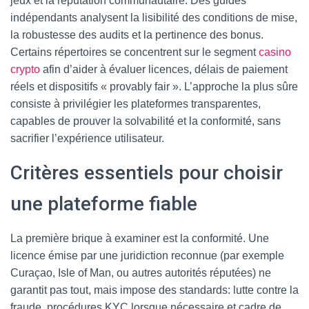
jeux et la réputation communautaire. Des guides
indépendants analysent la lisibilité des conditions de mise,
la robustesse des audits et la pertinence des bonus.
Certains répertoires se concentrent sur le segment
casino
crypto
afin d’aider à évaluer licences, délais de paiement
réels et dispositifs « provably fair ». L’approche la plus sûre
consiste à privilégier les plateformes transparentes,
capables de prouver la solvabilité et la conformité, sans
sacrifier l’expérience utilisateur.
Critères essentiels pour choisir
une plateforme fiable
La première brique à examiner est la conformité. Une
licence émise par une juridiction reconnue (par exemple
Curaçao, Isle of Man, ou autres autorités réputées) ne
garantit pas tout, mais impose des standards: lutte contre la
fraude, procédures KYC lorsque nécessaire et cadre de