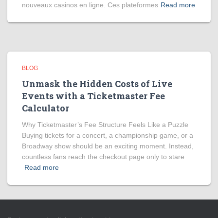
nouveaux casinos en ligne. Ces plateformes
Read more
BLOG
Unmask the Hidden Costs of Live
Events with a Ticketmaster Fee
Calculator
Why Ticketmaster’s Fee Structure Feels Like a Puzzle
Buying tickets for a concert, a championship game, or a
Broadway show should be an exciting moment. Instead,
countless fans reach the checkout page only to stare
Read more