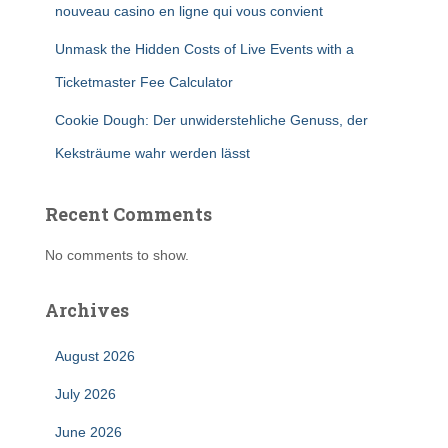
nouveau casino en ligne qui vous convient
Unmask the Hidden Costs of Live Events with a
Ticketmaster Fee Calculator
Cookie Dough: Der unwiderstehliche Genuss, der
Keksträume wahr werden lässt
Recent Comments
No comments to show.
Archives
August 2026
July 2026
June 2026