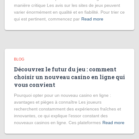
manière critique Les avis sur les sites de jeux peuvent
varier énormément en qualité et en fiabilité. Pour trier ce
qui est pertinent, commencez par
Read more
BLOG
Découvrez le futur du jeu : comment
choisir un nouveau casino en ligne qui
vous convient
Pourquoi opter pour un nouveau casino en ligne :
avantages et pièges à connaître Les joueurs
recherchent constamment des expériences fraîches et
innovantes, ce qui explique l’essor constant des
nouveaux casinos en ligne. Ces plateformes
Read more