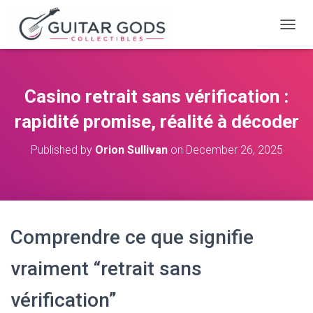
T
O
G
G
L
Casino retrait sans vérification :
E
N
rapidité promise, réalité à décoder
A
V
Published by
Orion Sullivan
on
December 26, 2025
I
G
A
T
I
O
Comprendre ce que signifie
N
vraiment “retrait sans
vérification”