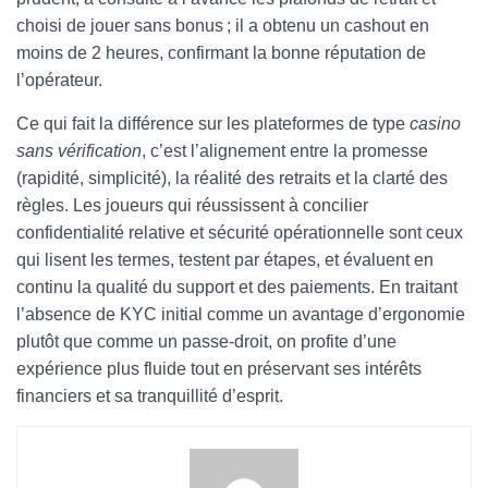
choisi de jouer sans bonus ; il a obtenu un cashout en
moins de 2 heures, confirmant la bonne réputation de
l’opérateur.
Ce qui fait la différence sur les plateformes de type
casino
sans vérification
, c’est l’alignement entre la promesse
(rapidité, simplicité), la réalité des retraits et la clarté des
règles. Les joueurs qui réussissent à concilier
confidentialité relative et sécurité opérationnelle sont ceux
qui lisent les termes, testent par étapes, et évaluent en
continu la qualité du support et des paiements. En traitant
l’absence de KYC initial comme un avantage d’ergonomie
plutôt que comme un passe-droit, on profite d’une
expérience plus fluide tout en préservant ses intérêts
financiers et sa tranquillité d’esprit.