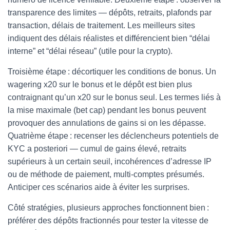
transparence des limites — dépôts, retraits, plafonds par
transaction, délais de traitement. Les meilleurs sites
indiquent des délais réalistes et différencient bien “délai
interne” et “délai réseau” (utile pour la crypto).
Troisième étape : décortiquer les conditions de bonus. Un
wagering x20 sur le bonus et le dépôt est bien plus
contraignant qu’un x20 sur le bonus seul. Les termes liés à
la mise maximale (bet cap) pendant les bonus peuvent
provoquer des annulations de gains si on les dépasse.
Quatrième étape : recenser les déclencheurs potentiels de
KYC a posteriori — cumul de gains élevé, retraits
supérieurs à un certain seuil, incohérences d’adresse IP
ou de méthode de paiement, multi-comptes présumés.
Anticiper ces scénarios aide à éviter les surprises.
Côté stratégies, plusieurs approches fonctionnent bien :
préférer des dépôts fractionnés pour tester la vitesse de