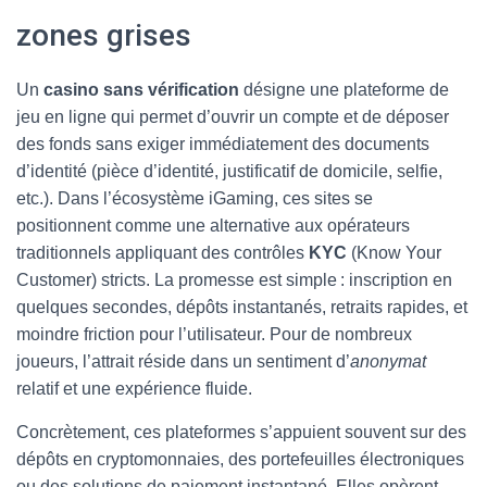
zones grises
Un
casino sans vérification
désigne une plateforme de
jeu en ligne qui permet d’ouvrir un compte et de déposer
des fonds sans exiger immédiatement des documents
d’identité (pièce d’identité, justificatif de domicile, selfie,
etc.). Dans l’écosystème iGaming, ces sites se
positionnent comme une alternative aux opérateurs
traditionnels appliquant des contrôles
KYC
(Know Your
Customer) stricts. La promesse est simple : inscription en
quelques secondes, dépôts instantanés, retraits rapides, et
moindre friction pour l’utilisateur. Pour de nombreux
joueurs, l’attrait réside dans un sentiment d’
anonymat
relatif et une expérience fluide.
Concrètement, ces plateformes s’appuient souvent sur des
dépôts en cryptomonnaies, des portefeuilles électroniques
ou des solutions de paiement instantané. Elles opèrent