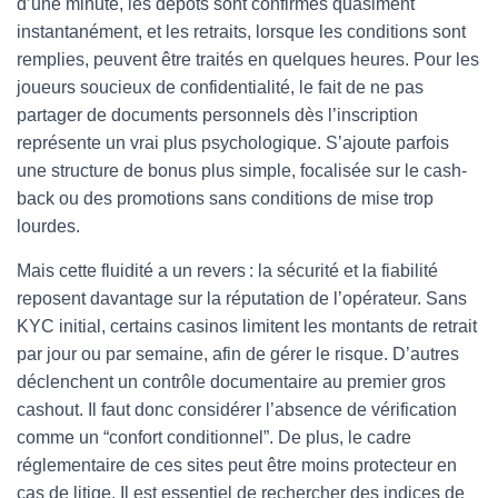
d’une minute, les dépôts sont confirmés quasiment
instantanément, et les retraits, lorsque les conditions sont
remplies, peuvent être traités en quelques heures. Pour les
joueurs soucieux de confidentialité, le fait de ne pas
partager de documents personnels dès l’inscription
représente un vrai plus psychologique. S’ajoute parfois
une structure de bonus plus simple, focalisée sur le cash-
back ou des promotions sans conditions de mise trop
lourdes.
Mais cette fluidité a un revers : la sécurité et la fiabilité
reposent davantage sur la réputation de l’opérateur. Sans
KYC initial, certains casinos limitent les montants de retrait
par jour ou par semaine, afin de gérer le risque. D’autres
déclenchent un contrôle documentaire au premier gros
cashout. Il faut donc considérer l’absence de vérification
comme un “confort conditionnel”. De plus, le cadre
réglementaire de ces sites peut être moins protecteur en
cas de litige. Il est essentiel de rechercher des indices de