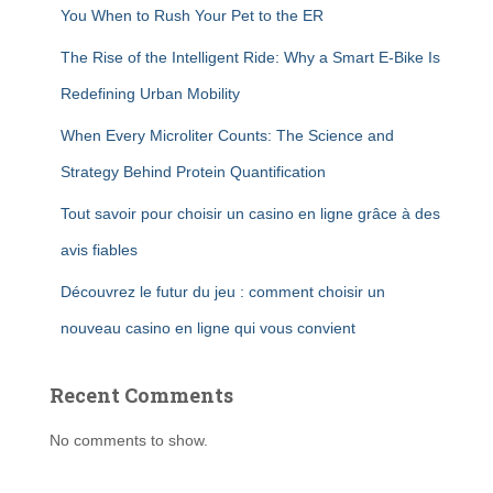
You When to Rush Your Pet to the ER
The Rise of the Intelligent Ride: Why a Smart E-Bike Is
Redefining Urban Mobility
When Every Microliter Counts: The Science and
Strategy Behind Protein Quantification
Tout savoir pour choisir un casino en ligne grâce à des
avis fiables
Découvrez le futur du jeu : comment choisir un
nouveau casino en ligne qui vous convient
Recent Comments
No comments to show.