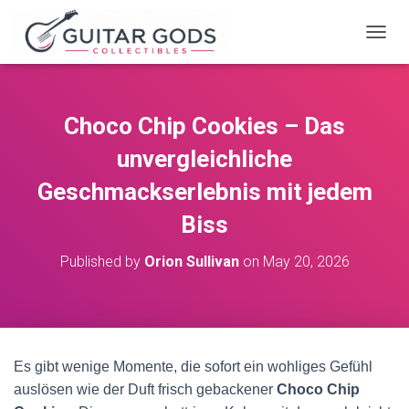
T
O
G
G
L
Choco Chip Cookies – Das
E
N
unvergleichliche
A
V
Geschmackserlebnis mit jedem
I
Biss
G
A
T
Published by
Orion Sullivan
on
May 20, 2026
I
O
N
Es gibt wenige Momente, die sofort ein wohliges Gefühl
auslösen wie der Duft frisch gebackener
Choco Chip