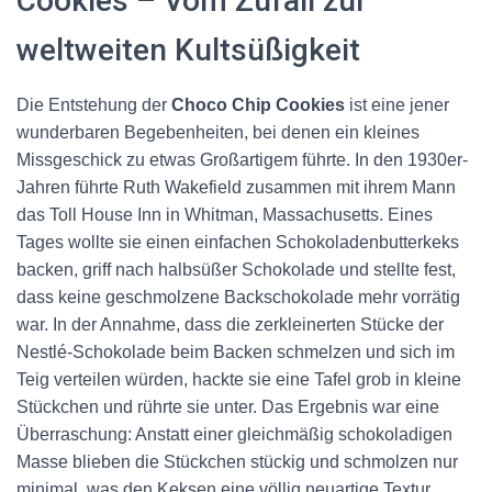
Cookies – Vom Zufall zur
weltweiten Kultsüßigkeit
Die Entstehung der
Choco Chip Cookies
ist eine jener
wunderbaren Begebenheiten, bei denen ein kleines
Missgeschick zu etwas Großartigem führte. In den 1930er-
Jahren führte Ruth Wakefield zusammen mit ihrem Mann
das Toll House Inn in Whitman, Massachusetts. Eines
Tages wollte sie einen einfachen Schokoladenbutterkeks
backen, griff nach halbsüßer Schokolade und stellte fest,
dass keine geschmolzene Backschokolade mehr vorrätig
war. In der Annahme, dass die zerkleinerten Stücke der
Nestlé-Schokolade beim Backen schmelzen und sich im
Teig verteilen würden, hackte sie eine Tafel grob in kleine
Stückchen und rührte sie unter. Das Ergebnis war eine
Überraschung: Anstatt einer gleichmäßig schokoladigen
Masse blieben die Stückchen stückig und schmolzen nur
minimal, was den Keksen eine völlig neuartige Textur