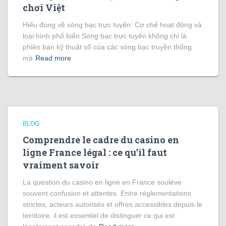
chơi Việt
Hiểu đúng về sòng bạc trực tuyến: Cơ chế hoạt động và
loại hình phổ biến Sòng bạc trực tuyến không chỉ là
phiên bản kỹ thuật số của các sòng bạc truyền thống
mà
Read more
BLOG
Comprendre le cadre du casino en
ligne France légal : ce qu’il faut
vraiment savoir
La question du casino en ligne en France soulève
souvent confusion et attentes. Entre réglementations
strictes, acteurs autorisés et offres accessibles depuis le
territoire, il est essentiel de distinguer ce qui est