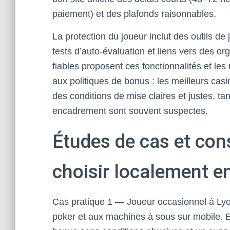
paiement) et des plafonds raisonnables.
La protection du joueur inclut des outils de
tests d’auto-évaluation et liens vers des or
fiables proposent ces fonctionnalités et les 
aux politiques de bonus : les meilleurs cas
des conditions de mise claires et justes, t
encadrement sont souvent suspectes.
Études de cas et con
choisir localement e
Cas pratique 1 — Joueur occasionnel à Lyon
poker et aux machines à sous sur mobile. Ell