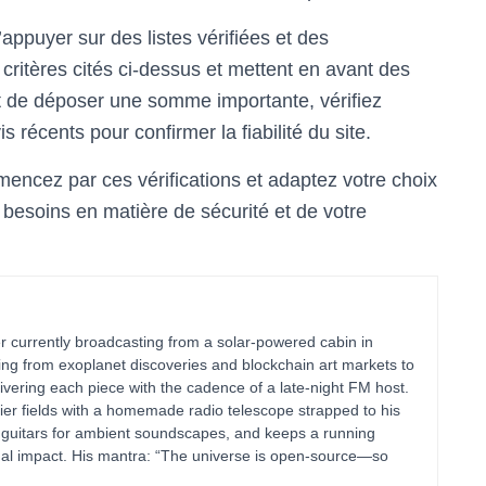
s’appuyer sur des listes vérifiées et des
critères cités ci‑dessus et mettent en avant des
t de déposer une somme importante, vérifiez
s récents pour confirmer la fiabilité du site.
encez par ces vérifications et adaptez votre choix
s besoins en matière de sécurité et de votre
 currently broadcasting from a solar-powered cabin in
ing from exoplanet discoveries and blockchain art markets to
vering each piece with the cadence of a late-night FM host.
ier fields with a homemade radio telescope strapped to his
 guitars for ambient soundscapes, and keeps a running
al impact. His mantra: “The universe is open-source—so