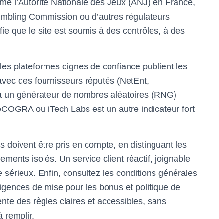
me l’Autorité Nationale des Jeux (ANJ) en France,
ambling Commission ou d’autres régulateurs
ie que le site est soumis à des contrôles, à des
 les plateformes dignes de confiance publient les
avec des fournisseurs réputés (NetEnt,
à un générateur de nombres aléatoires (RNG)
eCOGRA ou iTech Labs est un autre indicateur fort
rs doivent être pris en compte, en distinguant les
ments isolés. Un service client réactif, joignable
e sérieux. Enfin, consultez les conditions générales
exigences de mise pour les bonus et politique de
ente des règles claires et accessibles, sans
 remplir.