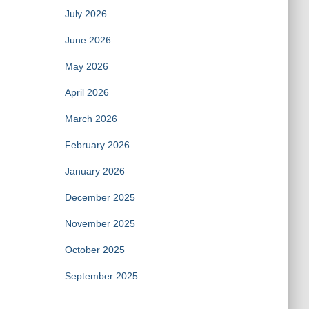
July 2026
June 2026
May 2026
April 2026
March 2026
February 2026
January 2026
December 2025
November 2025
October 2025
September 2025