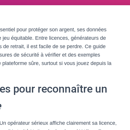
sentiel pour protéger son argent, ses données
e jeu équitable. Entre licences, générateurs de
 de retrait, il est facile de se perdre. Ce guide
esures de sécurité à vérifier et des exemples
 plateforme sûre, surtout si vous jouez depuis la
les pour reconnaître un
e
 Un opérateur sérieux affiche clairement sa licence,