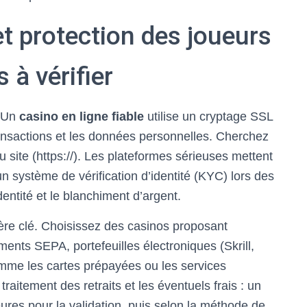
et protection des joueurs
 à vérifier
. Un
casino en ligne fiable
utilise un cryptage SSL
ansactions et les données personnelles. Cherchez
 du site (https://). Les plateformes sérieuses mettent
n système de vérification d’identité (KYC) lors des
identité et le blanchiment d’argent.
tère clé. Choisissez des casinos proposant
ments SEPA, portefeuilles électroniques (Skrill,
comme les cartes prépayées ou les services
raitement des retraits et les éventuels frais : un
eures pour la validation, puis selon la méthode de