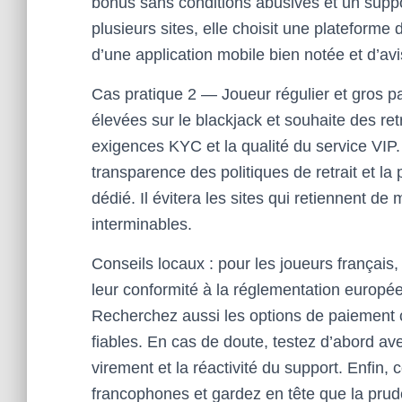
bonus sans conditions abusives et un suppor
plusieurs sites, elle choisit une plateform
d’une application mobile bien notée et d’avi
Cas pratique 2 — Joueur régulier et gros p
élevées sur le blackjack et souhaite des retr
exigences KYC et la qualité du service VIP. 
transparence des politiques de retrait et la
dédié. Il évitera les sites qui retiennent d
interminables.
Conseils locaux : pour les joueurs français, 
leur conformité à la réglementation europée
Recherchez aussi les options de paiement 
fiables. En cas de doute, testez d’abord av
virement et la réactivité du support. Enfin
francophones et gardez en tête que la prude