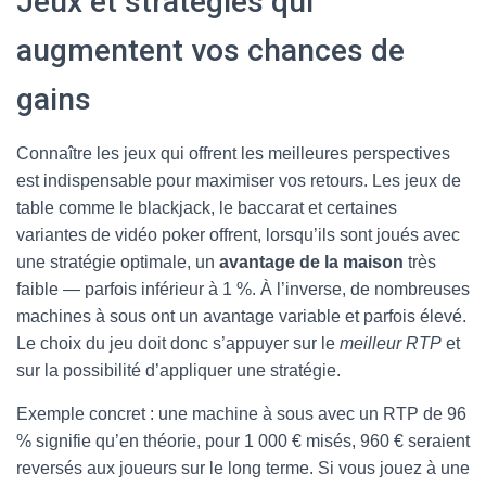
Jeux et stratégies qui
augmentent vos chances de
gains
Connaître les jeux qui offrent les meilleures perspectives
est indispensable pour maximiser vos retours. Les jeux de
table comme le blackjack, le baccarat et certaines
variantes de vidéo poker offrent, lorsqu’ils sont joués avec
une stratégie optimale, un
avantage de la maison
très
faible — parfois inférieur à 1 %. À l’inverse, de nombreuses
machines à sous ont un avantage variable et parfois élevé.
Le choix du jeu doit donc s’appuyer sur le
meilleur RTP
et
sur la possibilité d’appliquer une stratégie.
Exemple concret : une machine à sous avec un RTP de 96
% signifie qu’en théorie, pour 1 000 € misés, 960 € seraient
reversés aux joueurs sur le long terme. Si vous jouez à une