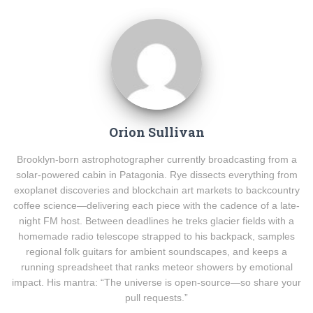
Orion Sullivan
Brooklyn-born astrophotographer currently broadcasting from a
solar-powered cabin in Patagonia. Rye dissects everything from
exoplanet discoveries and blockchain art markets to backcountry
coffee science—delivering each piece with the cadence of a late-
night FM host. Between deadlines he treks glacier fields with a
homemade radio telescope strapped to his backpack, samples
regional folk guitars for ambient soundscapes, and keeps a
running spreadsheet that ranks meteor showers by emotional
impact. His mantra: “The universe is open-source—so share your
pull requests.”