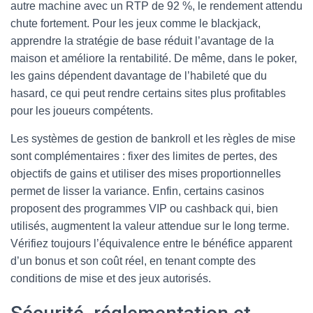
autre machine avec un RTP de 92 %, le rendement attendu
chute fortement. Pour les jeux comme le blackjack,
apprendre la stratégie de base réduit l’avantage de la
maison et améliore la rentabilité. De même, dans le poker,
les gains dépendent davantage de l’habileté que du
hasard, ce qui peut rendre certains sites plus profitables
pour les joueurs compétents.
Les systèmes de gestion de bankroll et les règles de mise
sont complémentaires : fixer des limites de pertes, des
objectifs de gains et utiliser des mises proportionnelles
permet de lisser la variance. Enfin, certains casinos
proposent des programmes VIP ou cashback qui, bien
utilisés, augmentent la valeur attendue sur le long terme.
Vérifiez toujours l’équivalence entre le bénéfice apparent
d’un bonus et son coût réel, en tenant compte des
conditions de mise et des jeux autorisés.