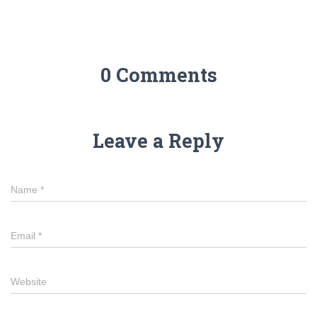
0 Comments
Leave a Reply
Name
*
Email
*
Website