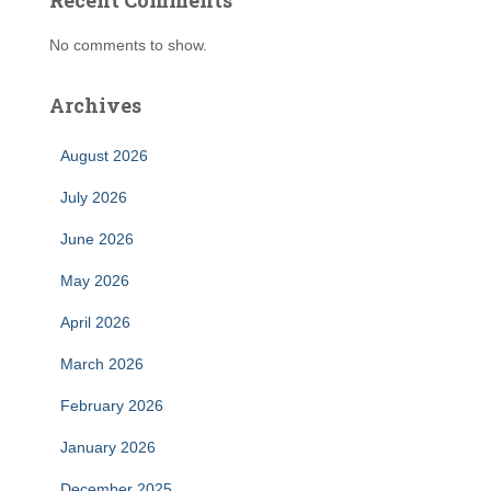
Recent Comments
No comments to show.
Archives
August 2026
July 2026
June 2026
May 2026
April 2026
March 2026
February 2026
January 2026
December 2025