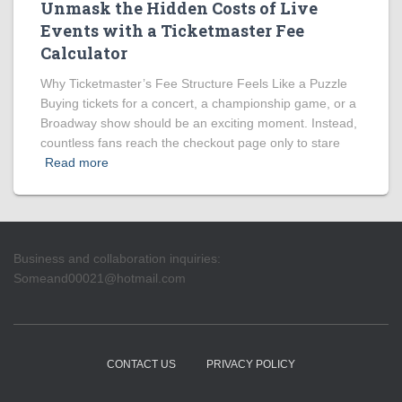
Unmask the Hidden Costs of Live
Events with a Ticketmaster Fee
Calculator
Why Ticketmaster’s Fee Structure Feels Like a Puzzle
Buying tickets for a concert, a championship game, or a
Broadway show should be an exciting moment. Instead,
countless fans reach the checkout page only to stare
Read more
Business and collaboration inquiries:
Someand00021@hotmail.com
CONTACT US
PRIVACY POLICY