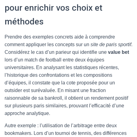
pour enrichir vos choix et
méthodes
Prendre des exemples concrets aide à comprendre
comment appliquer les concepts sur un
site de paris sportif
.
Considérez le cas d’un parieur qui identifie une
value bet
lors d’un match de football entre deux équipes
universitaires. En analysant les statistiques récentes,
l’historique des confrontations et les compositions
d’équipes, il constate que la cote proposée pour un
outsider est surévaluée. En misant une fraction
raisonnable de sa bankroll, il obtient un rendement positif
sur plusieurs paris similaires, prouvant l’efficacité d’une
approche analytique.
Autre exemple : l’utilisation de l’arbitrage entre deux
bookmakers. Lors d’un tournoi de tennis, des différences