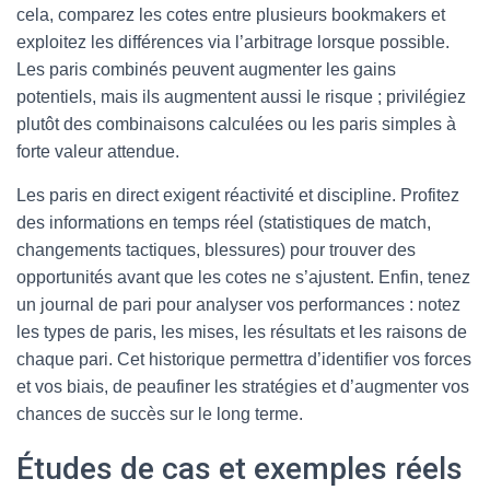
cela, comparez les cotes entre plusieurs bookmakers et
exploitez les différences via l’arbitrage lorsque possible.
Les paris combinés peuvent augmenter les gains
potentiels, mais ils augmentent aussi le risque ; privilégiez
plutôt des combinaisons calculées ou les paris simples à
forte valeur attendue.
Les paris en direct exigent réactivité et discipline. Profitez
des informations en temps réel (statistiques de match,
changements tactiques, blessures) pour trouver des
opportunités avant que les cotes ne s’ajustent. Enfin, tenez
un journal de pari pour analyser vos performances : notez
les types de paris, les mises, les résultats et les raisons de
chaque pari. Cet historique permettra d’identifier vos forces
et vos biais, de peaufiner les stratégies et d’augmenter vos
chances de succès sur le long terme.
Études de cas et exemples réels