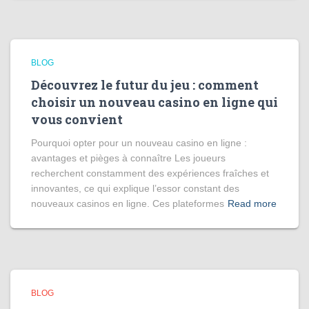
BLOG
Découvrez le futur du jeu : comment
choisir un nouveau casino en ligne qui
vous convient
Pourquoi opter pour un nouveau casino en ligne :
avantages et pièges à connaître Les joueurs
recherchent constamment des expériences fraîches et
innovantes, ce qui explique l’essor constant des
nouveaux casinos en ligne. Ces plateformes
Read more
BLOG