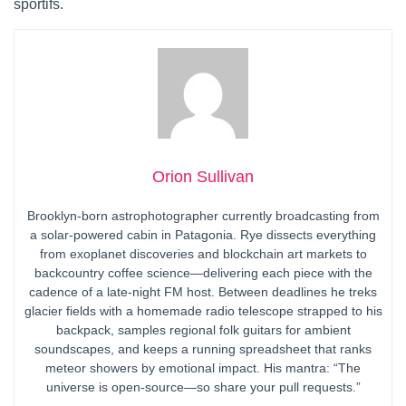
sportifs.
Orion Sullivan
Brooklyn-born astrophotographer currently broadcasting from
a solar-powered cabin in Patagonia. Rye dissects everything
from exoplanet discoveries and blockchain art markets to
backcountry coffee science—delivering each piece with the
cadence of a late-night FM host. Between deadlines he treks
glacier fields with a homemade radio telescope strapped to his
backpack, samples regional folk guitars for ambient
soundscapes, and keeps a running spreadsheet that ranks
meteor showers by emotional impact. His mantra: “The
universe is open-source—so share your pull requests.”