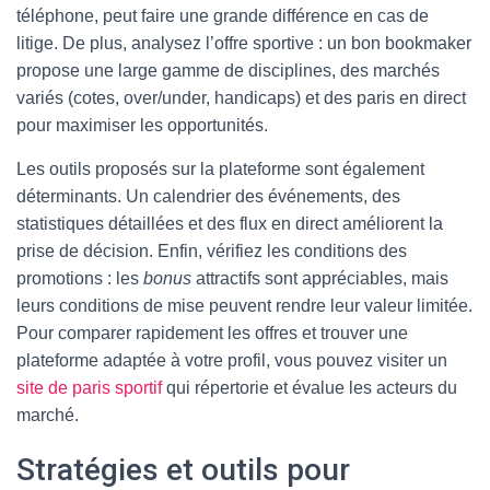
téléphone, peut faire une grande différence en cas de
litige. De plus, analysez l’offre sportive : un bon bookmaker
propose une large gamme de disciplines, des marchés
variés (cotes, over/under, handicaps) et des paris en direct
pour maximiser les opportunités.
Les outils proposés sur la plateforme sont également
déterminants. Un calendrier des événements, des
statistiques détaillées et des flux en direct améliorent la
prise de décision. Enfin, vérifiez les conditions des
promotions : les
bonus
attractifs sont appréciables, mais
leurs conditions de mise peuvent rendre leur valeur limitée.
Pour comparer rapidement les offres et trouver une
plateforme adaptée à votre profil, vous pouvez visiter un
site de paris sportif
qui répertorie et évalue les acteurs du
marché.
Stratégies et outils pour