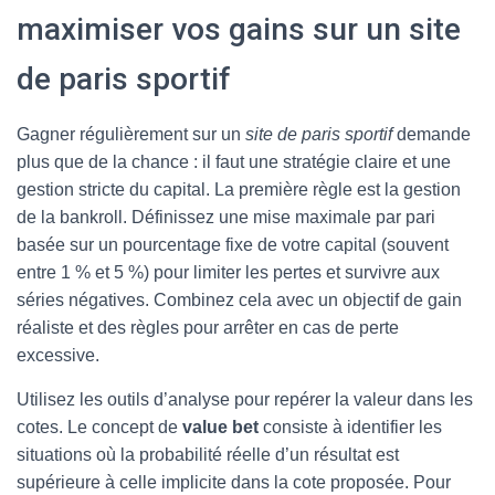
maximiser vos gains sur un site
de paris sportif
Gagner régulièrement sur un
site de paris sportif
demande
plus que de la chance : il faut une stratégie claire et une
gestion stricte du capital. La première règle est la gestion
de la bankroll. Définissez une mise maximale par pari
basée sur un pourcentage fixe de votre capital (souvent
entre 1 % et 5 %) pour limiter les pertes et survivre aux
séries négatives. Combinez cela avec un objectif de gain
réaliste et des règles pour arrêter en cas de perte
excessive.
Utilisez les outils d’analyse pour repérer la valeur dans les
cotes. Le concept de
value bet
consiste à identifier les
situations où la probabilité réelle d’un résultat est
supérieure à celle implicite dans la cote proposée. Pour