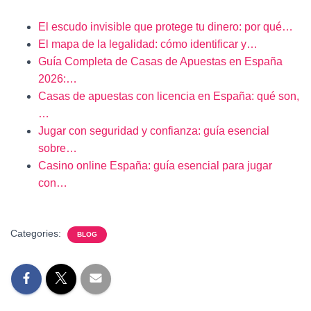
El escudo invisible que protege tu dinero: por qué…
El mapa de la legalidad: cómo identificar y…
Guía Completa de Casas de Apuestas en España
2026:…
Casas de apuestas con licencia en España: qué son,
…
Jugar con seguridad y confianza: guía esencial
sobre…
Casino online España: guía esencial para jugar
con…
Categories:
BLOG