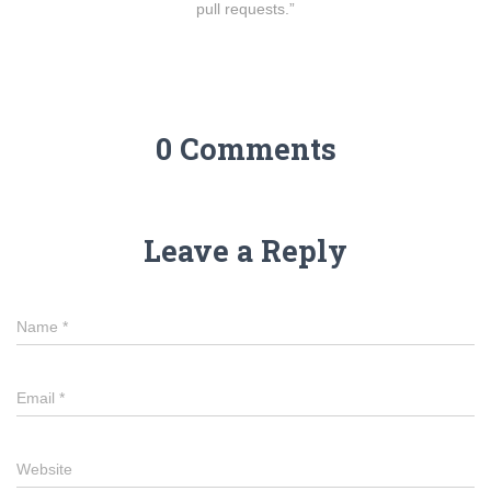
pull requests.”
0 Comments
Leave a Reply
Name
*
Email
*
Website