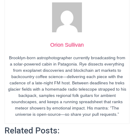
Orion Sullivan
Brooklyn-born astrophotographer currently broadcasting from
a solar-powered cabin in Patagonia. Rye dissects everything
from exoplanet discoveries and blockchain art markets to
backcountry coffee science—delivering each piece with the
cadence of a late-night FM host. Between deadlines he treks
glacier fields with a homemade radio telescope strapped to his
backpack, samples regional folk guitars for ambient
soundscapes, and keeps a running spreadsheet that ranks
meteor showers by emotional impact. His mantra: “The
universe is open-source—so share your pull requests.”
Related Posts: