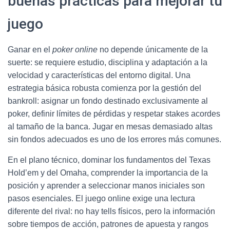
buenas prácticas para mejorar tu
juego
Ganar en el
poker online
no depende únicamente de la
suerte: se requiere estudio, disciplina y adaptación a la
velocidad y características del entorno digital. Una
estrategia básica robusta comienza por la gestión del
bankroll: asignar un fondo destinado exclusivamente al
poker, definir límites de pérdidas y respetar stakes acordes
al tamaño de la banca. Jugar en mesas demasiado altas
sin fondos adecuados es uno de los errores más comunes.
En el plano técnico, dominar los fundamentos del Texas
Hold’em y del Omaha, comprender la importancia de la
posición y aprender a seleccionar manos iniciales son
pasos esenciales. El juego online exige una lectura
diferente del rival: no hay tells físicos, pero la información
sobre tiempos de acción, patrones de apuesta y rangos