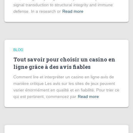
signal transduction to structural integrity and immune
defense. In a research or
Read more
BLOG
Tout savoir pour choisir un casino en
ligne grâce à des avis fiables
Comment lire et interpréter un casino en ligne avis de
manière critique Les avis sur les sites de jeux peuvent
varier énormément en qualité et en fiabilité. Pour trier ce
qui est pertinent, commencez par
Read more