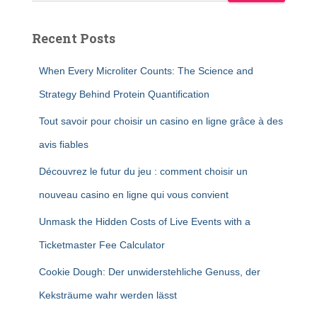
Recent Posts
When Every Microliter Counts: The Science and
Strategy Behind Protein Quantification
Tout savoir pour choisir un casino en ligne grâce à des
avis fiables
Découvrez le futur du jeu : comment choisir un
nouveau casino en ligne qui vous convient
Unmask the Hidden Costs of Live Events with a
Ticketmaster Fee Calculator
Cookie Dough: Der unwiderstehliche Genuss, der
Keksträume wahr werden lässt