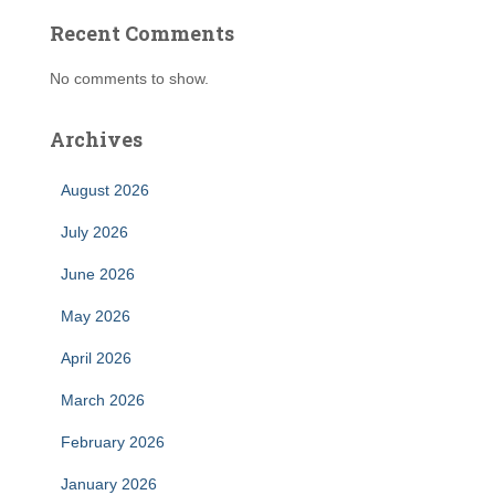
Recent Comments
No comments to show.
Archives
August 2026
July 2026
June 2026
May 2026
April 2026
March 2026
February 2026
January 2026