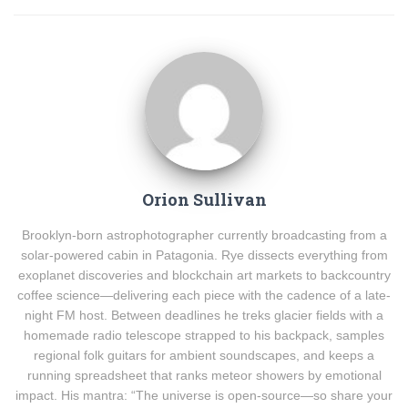
Orion Sullivan
Brooklyn-born astrophotographer currently broadcasting from a
solar-powered cabin in Patagonia. Rye dissects everything from
exoplanet discoveries and blockchain art markets to backcountry
coffee science—delivering each piece with the cadence of a late-
night FM host. Between deadlines he treks glacier fields with a
homemade radio telescope strapped to his backpack, samples
regional folk guitars for ambient soundscapes, and keeps a
running spreadsheet that ranks meteor showers by emotional
impact. His mantra: “The universe is open-source—so share your