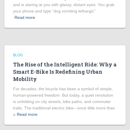
and is staring at you with glassy, distant eyes. You grab
your phone and type “dog vomiting lethargic”
Read more
BLOG
The Rise of the Intelligent Ride: Why a
Smart E-Bike Is Redefining Urban
Mobility
For decades, the bicycle has been a symbol of simple,
human-powered freedom. But today, a quiet revolution
is unfolding on city streets, bike paths, and commuter
trails. The traditional electric bike—once little more than
a
Read more