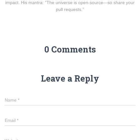
impact. His mantra: “The universe is open-source—so share your
pull requests.”
0 Comments
Leave a Reply
Name
*
Email
*