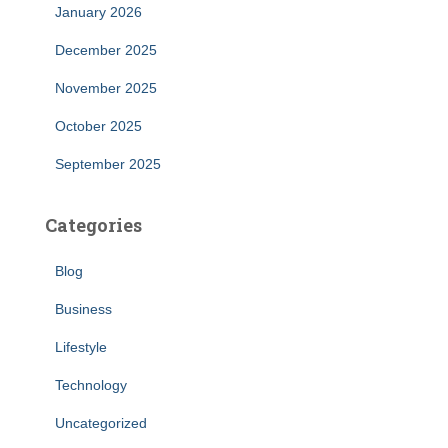
January 2026
December 2025
November 2025
October 2025
September 2025
Categories
Blog
Business
Lifestyle
Technology
Uncategorized