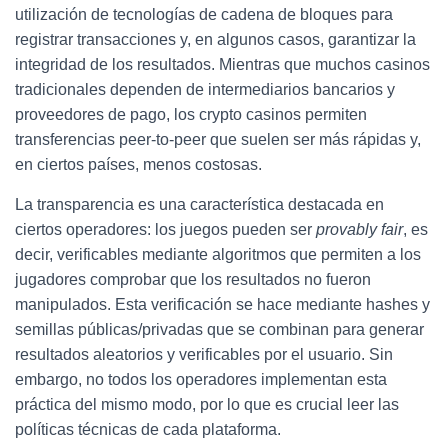
utilización de tecnologías de cadena de bloques para
registrar transacciones y, en algunos casos, garantizar la
integridad de los resultados. Mientras que muchos casinos
tradicionales dependen de intermediarios bancarios y
proveedores de pago, los crypto casinos permiten
transferencias peer-to-peer que suelen ser más rápidas y,
en ciertos países, menos costosas.
La transparencia es una característica destacada en
ciertos operadores: los juegos pueden ser
provably fair
, es
decir, verificables mediante algoritmos que permiten a los
jugadores comprobar que los resultados no fueron
manipulados. Esta verificación se hace mediante hashes y
semillas públicas/privadas que se combinan para generar
resultados aleatorios y verificables por el usuario. Sin
embargo, no todos los operadores implementan esta
práctica del mismo modo, por lo que es crucial leer las
políticas técnicas de cada plataforma.