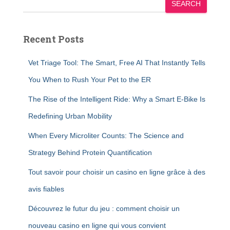
SEARCH
Recent Posts
Vet Triage Tool: The Smart, Free AI That Instantly Tells
You When to Rush Your Pet to the ER
The Rise of the Intelligent Ride: Why a Smart E-Bike Is
Redefining Urban Mobility
When Every Microliter Counts: The Science and
Strategy Behind Protein Quantification
Tout savoir pour choisir un casino en ligne grâce à des
avis fiables
Découvrez le futur du jeu : comment choisir un
nouveau casino en ligne qui vous convient