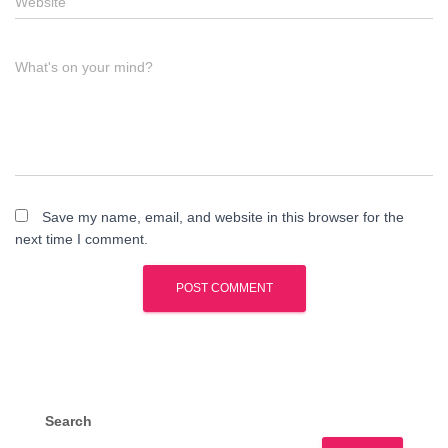
Website
What's on your mind?
Save my name, email, and website in this browser for the
next time I comment.
Search