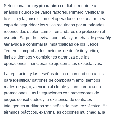
Seleccionar un
crypto casino
confiable requiere un
análisis riguroso de varios factores. Primero, verificar la
licencia y la jurisdicción del operador ofrece una primera
capa de seguridad: los sitios regulados por autoridades
reconocidas suelen cumplir estándares de protección al
usuario. Segundo, revisar auditorías y pruebas de
provably
fair
ayuda a confirmar la imparcialidad de los juegos.
Tercero, comprobar los métodos de depósito y retiro,
límites, tiempos y comisiones garantiza que las
operaciones financieras se ajusten a tus expectativas.
La reputación y las reseñas de la comunidad son útiles
para identificar patrones de comportamiento: tiempos
reales de pago, atención al cliente y transparencia en
promociones. Las integraciones con proveedores de
juegos consolidados y la existencia de contratos
inteligentes auditados son señas de madurez técnica. En
términos prácticos, examina las opciones multimedia, la