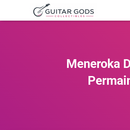
Meneroka Du
Permain