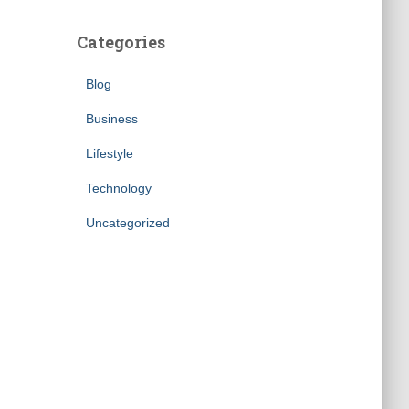
Categories
Blog
Business
Lifestyle
Technology
Uncategorized