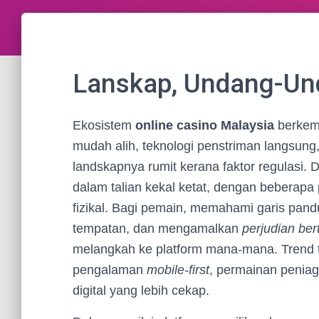
Lanskap, Undang-Und
Ekosistem
online casino Malaysia
berkemb
mudah alih, teknologi penstriman langsung
landskapnya rumit kerana faktor regulasi.
dalam talian kekal ketat, dengan beberapa
fizikal. Bagi pemain, memahami garis pa
tempatan, dan mengamalkan
perjudian be
melangkah ke platform mana-mana. Trend 
pengalaman
mobile-first
, permainan penia
digital yang lebih cekap.