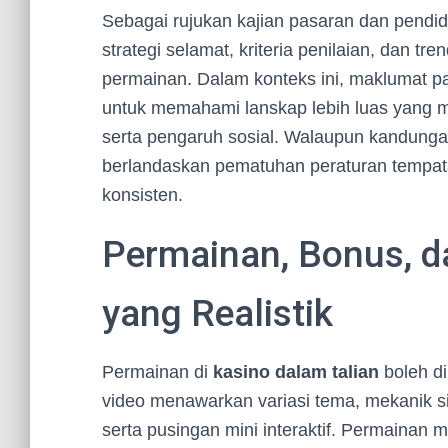
Sebagai rujukan kajian pasaran dan pend
strategi selamat, kriteria penilaian, dan t
permainan. Dalam konteks ini, maklumat 
untuk memahami lanskap lebih luas yang m
serta pengaruh sosial. Walaupun kandunga
berlandaskan pematuhan peraturan tempat
konsisten.
Permainan, Bonus, 
yang Realistik
Permainan di
kasino dalam talian
boleh di
video menawarkan variasi tema, mekanik s
serta pusingan mini interaktif. Permainan m