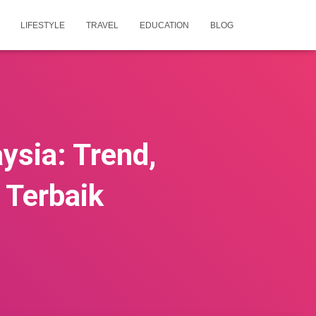
LIFESTYLE
TRAVEL
EDUCATION
BLOG
ysia: Trend,
 Terbaik