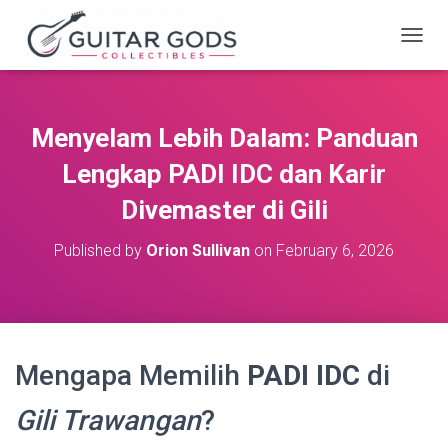
T
O
G
G
L
Menyelam Lebih Dalam: Panduan
E
N
Lengkap PADI IDC dan Karir
A
V
Divemaster di Gili
I
G
Published by
Orion Sullivan
on
February 6, 2026
A
T
I
O
N
Mengapa Memilih
PADI IDC
di
Gili Trawangan
?