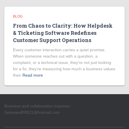
BLOG
From Chaos to Clarity: How Helpdesk
& Ticketing Software Redefines
Customer Support Operations
Every customer interaction carries a quiet promise.
When someone reaches out with a question, a
complaint, or a technical issue, they’re not just looking
for a fix; they’re measuring how much a business values
their
Read more
Business and collaboration inquiries:
Someand00021@hotmail.com