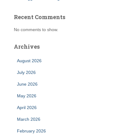
Recent Comments
No comments to show.
Archives
August 2026
July 2026
June 2026
May 2026
April 2026
March 2026
February 2026