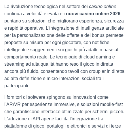
La rivoluzione tecnologica nel settore dei
casino online
continua a velocità elevata e i
nuovi casino online 2026
puntano su soluzioni che migliorano esperienza, sicurezza
e rapidità operativa. L'integrazione di intelligenza artificiale
per la personalizzazione delle offerte e dei bonus permette
proposte su misura per ogni giocatore, con notifiche
intelligenti e suggerimenti sui giochi più adatti in base al
comportamento reale. Le tecnologie di cloud gaming e
streaming ad alta qualità hanno reso il gioco in diretta
ancora più fluido, consentendo tavoli con croupier in diretta
ad alta definizione e micro-interazioni sociali tra i
partecipanti.
I fornitori di software spingono su innovazioni come
l'AR/VR per esperienze immersive, e soluzioni mobile-first
che garantiscono interfacce ottimizzate per schermi piccoli.
L'adozione di API aperte facilita l'integrazione tra
piattaforme di gioco, portafogli elettronici e servizi di terze