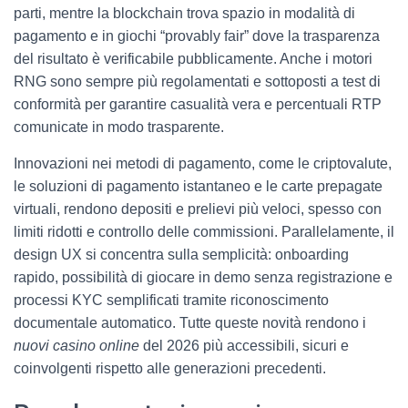
parti, mentre la blockchain trova spazio in modalità di
pagamento e in giochi “provably fair” dove la trasparenza
del risultato è verificabile pubblicamente. Anche i motori
RNG sono sempre più regolamentati e sottoposti a test di
conformità per garantire casualità vera e percentuali RTP
comunicate in modo trasparente.
Innovazioni nei metodi di pagamento, come le criptovalute,
le soluzioni di pagamento istantaneo e le carte prepagate
virtuali, rendono depositi e prelievi più veloci, spesso con
limiti ridotti e controllo delle commissioni. Parallelamente, il
design UX si concentra sulla semplicità: onboarding
rapido, possibilità di giocare in demo senza registrazione e
processi KYC semplificati tramite riconoscimento
documentale automatico. Tutte queste novità rendono i
nuovi casino online
del 2026 più accessibili, sicuri e
coinvolgenti rispetto alle generazioni precedenti.