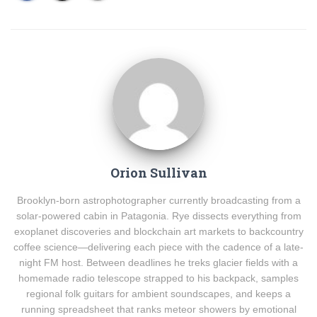
Orion Sullivan
Brooklyn-born astrophotographer currently broadcasting from a
solar-powered cabin in Patagonia. Rye dissects everything from
exoplanet discoveries and blockchain art markets to backcountry
coffee science—delivering each piece with the cadence of a late-
night FM host. Between deadlines he treks glacier fields with a
homemade radio telescope strapped to his backpack, samples
regional folk guitars for ambient soundscapes, and keeps a
running spreadsheet that ranks meteor showers by emotional