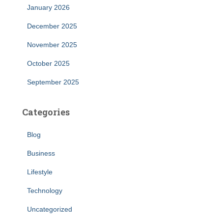
January 2026
December 2025
November 2025
October 2025
September 2025
Categories
Blog
Business
Lifestyle
Technology
Uncategorized