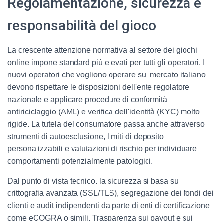
Regolamentazione, sicurezza e
responsabilità del gioco
La crescente attenzione normativa al settore dei giochi
online impone standard più elevati per tutti gli operatori. I
nuovi operatori che vogliono operare sul mercato italiano
devono rispettare le disposizioni dell'ente regolatore
nazionale e applicare procedure di conformità
antiriciclaggio (AML) e verifica dell'identità (KYC) molto
rigide. La tutela del consumatore passa anche attraverso
strumenti di autoesclusione, limiti di deposito
personalizzabili e valutazioni di rischio per individuare
comportamenti potenzialmente patologici.
Dal punto di vista tecnico, la sicurezza si basa su
crittografia avanzata (SSL/TLS), segregazione dei fondi dei
clienti e audit indipendenti da parte di enti di certificazione
come eCOGRA o simili. Trasparenza sui payout e sui