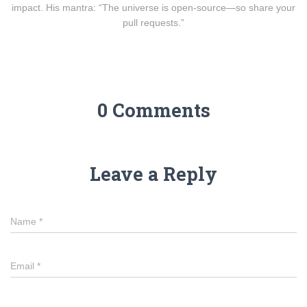
impact. His mantra: “The universe is open-source—so share your
pull requests.”
0 Comments
Leave a Reply
Name
*
Email
*