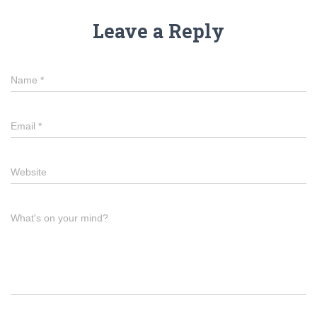
Leave a Reply
Name
*
Email
*
Website
What's on your mind?