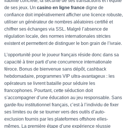
fiabilité concrète, la sécurité de ses transactions et l’équité
de ses jeux. Un
casino en ligne france
digne de
confiance doit impérativement afficher une licence robuste,
utiliser un générateur de nombres aléatoires certifié et
chiffrer ses échanges via SSL. Malgré l’absence de
régulation locale, des normes internationales strictes
existent et permettent de distinguer le bon grain de l’ivraie.
L’opportunité pour le joueur français réside donc dans sa
capacité à tirer parti d’une concurrence internationale
féroce. Bonus de bienvenue sans dépôt, cashback
hebdomadaire, programmes VIP ultra-avantageux : les
opérateurs se livrent bataille pour séduire les
francophones. Pourtant, cette séduction doit
s’accompagner d’une éducation au jeu responsable. Sans
garde-fou institutionnel français, c’est à l’individu de fixer
ses limites ou de se tourner vers des outils d’auto-
exclusion fournis par les plateformes offshore elles-
mêmes. La première étape d’une expérience réussie