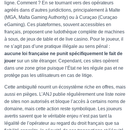
ligne. Comment ? En se tournant vers des opérateurs
agréés dans d’autres juridictions, principalement à Malte
(MGA, Malta Gaming Authority) ou à Curaçao (Curaçao
eGaming). Ces plateformes, souvent accessibles en
français, proposent une ludothèque complète de machines
à sous, de jeux de table et de live casino. Pour le joueur, il
ne s’agit pas d’une pratique illégale au sens pénal :
aucune loi française ne punit spécifiquement le fait de
jouer
sur un site étranger. Cependant, ces sites opèrent
dans une zone grise puisque l’État ne les régule pas et ne
protège pas les utilisateurs en cas de litige.
Cette ambiguïté nourrit un écosystème riche en offres, mais
aussi en pièges. L’ANJ publie régulièrement une liste noire
de sites non autorisés et bloque l’accès à certains noms de
domaine, mais cette action reste symbolique. Les joueurs
avertis savent que le véritable enjeu n’est pas tant la
légalité de l’opérateur au regard du droit français que sa