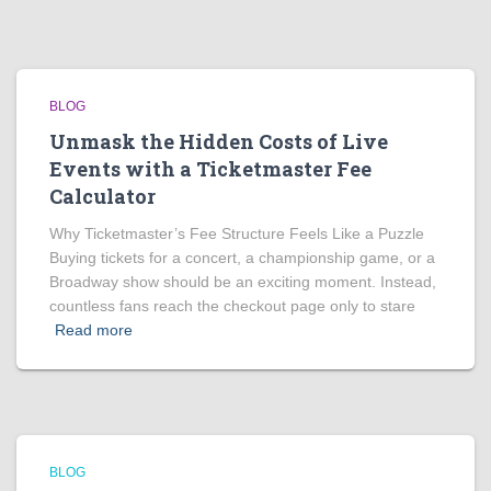
BLOG
Unmask the Hidden Costs of Live
Events with a Ticketmaster Fee
Calculator
Why Ticketmaster’s Fee Structure Feels Like a Puzzle
Buying tickets for a concert, a championship game, or a
Broadway show should be an exciting moment. Instead,
countless fans reach the checkout page only to stare
Read more
BLOG