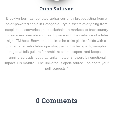
Orion Sullivan
Brooklyn-born astrophotographer currently broadcasting from a
solar-powered cabin in Patagonia. Rye dissects everything from
exoplanet discoveries and blockchain art markets to backcountry
coffee science—delivering each piece with the cadence of a late-
night FM host. Between deadlines he treks glacier fields with a
homemade radio telescope strapped to his backpack, samples
regional folk guitars for ambient soundscapes, and keeps a
running spreadsheet that ranks meteor showers by emotional
impact. His mantra: “The universe is open-source—so share your
pull requests.”
0 Comments