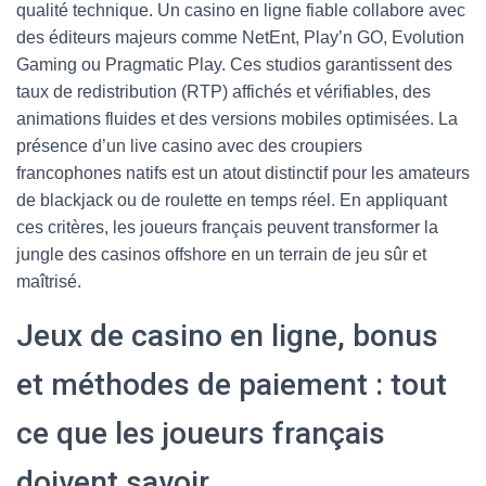
qualité technique. Un casino en ligne fiable collabore avec
des éditeurs majeurs comme NetEnt, Play’n GO, Evolution
Gaming ou Pragmatic Play. Ces studios garantissent des
taux de redistribution (RTP) affichés et vérifiables, des
animations fluides et des versions mobiles optimisées. La
présence d’un live casino avec des croupiers
francophones natifs est un atout distinctif pour les amateurs
de blackjack ou de roulette en temps réel. En appliquant
ces critères, les joueurs français peuvent transformer la
jungle des casinos offshore en un terrain de jeu sûr et
maîtrisé.
Jeux de casino en ligne, bonus
et méthodes de paiement : tout
ce que les joueurs français
doivent savoir