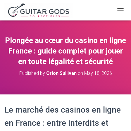
T
O
G
G
L
Plongée au cœur du casino en ligne
E
N
France : guide complet pour jouer
A
V
en toute légalité et sécurité
I
G
Published by
Orion Sullivan
on
May 18, 2026
A
T
I
O
N
Le marché des casinos en ligne
en France : entre interdits et