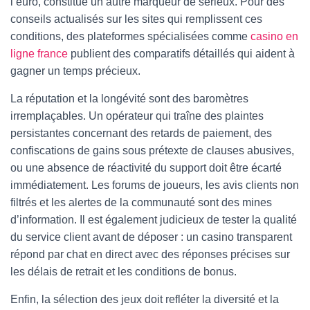
l’euro, constitue un autre marqueur de sérieux. Pour des
conseils actualisés sur les sites qui remplissent ces
conditions, des plateformes spécialisées comme
casino en
ligne france
publient des comparatifs détaillés qui aident à
gagner un temps précieux.
La réputation et la longévité sont des baromètres
irremplaçables. Un opérateur qui traîne des plaintes
persistantes concernant des retards de paiement, des
confiscations de gains sous prétexte de clauses abusives,
ou une absence de réactivité du support doit être écarté
immédiatement. Les forums de joueurs, les avis clients non
filtrés et les alertes de la communauté sont des mines
d’information. Il est également judicieux de tester la qualité
du service client avant de déposer : un casino transparent
répond par chat en direct avec des réponses précises sur
les délais de retrait et les conditions de bonus.
Enfin, la sélection des jeux doit refléter la diversité et la