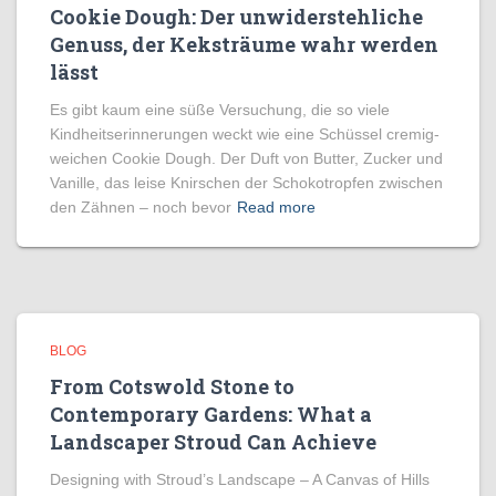
Cookie Dough: Der unwiderstehliche
Genuss, der Keksträume wahr werden
lässt
Es gibt kaum eine süße Versuchung, die so viele
Kindheitserinnerungen weckt wie eine Schüssel cremig-
weichen Cookie Dough. Der Duft von Butter, Zucker und
Vanille, das leise Knirschen der Schokotropfen zwischen
den Zähnen – noch bevor
Read more
BLOG
From Cotswold Stone to
Contemporary Gardens: What a
Landscaper Stroud Can Achieve
Designing with Stroud’s Landscape – A Canvas of Hills