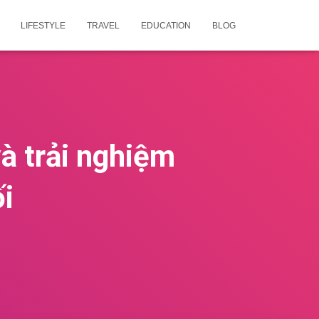
LIFESTYLE
TRAVEL
EDUCATION
BLOG
à trải nghiệm
ối