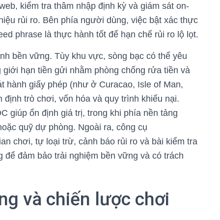
web, kiểm tra thâm nhập định kỳ và giám sát on-
hiệu rủi ro. Bên phía người dùng, việc bật xác thực
ed phrase là thực hành tốt để hạn chế rủi ro lộ lọt.
 tính bền vững. Tùy khu vực, sòng bạc có thể yêu
g giới hạn tiền gửi nhằm phòng chống rửa tiền và
át hành giấy phép (như ở Curacao, Isle of Man,
định trò chơi, vốn hóa và quy trình khiếu nại.
giúp ổn định giá trị, trong khi phía nền tảng
 hoặc quỹ dự phòng. Ngoài ra, công cụ
an chơi, tự loại trừ, cảnh báo rủi ro và bài kiểm tra
ng để đảm bảo trải nghiệm bền vững và có trách
ng và chiến lược chơi