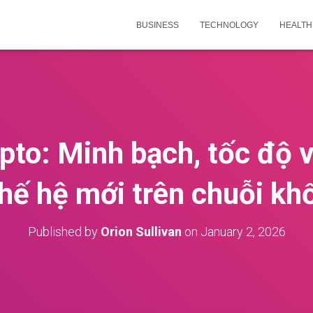
BUSINESS
TECHNOLOGY
HEALTH
pto: Minh bạch, tốc độ v
hế hệ mới trên chuỗi kh
Published by
Orion Sullivan
on
January 2, 2026