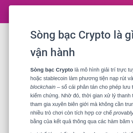
Sòng bạc Crypto là gì
vận hành
Sòng bạc Crypto
là mô hình giải trí trực
hoặc stablecoin làm phương tiện nạp rút v
blockchain
– sổ cái phân tán cho phép lưu t
kiểm chứng. Nhờ đó, thời gian xử lý thanh 
tham gia xuyên biên giới mà không cần trun
nhiều trò chơi còn tích hợp cơ chế
provably
bằng của kết quả thông qua các hàm băm v