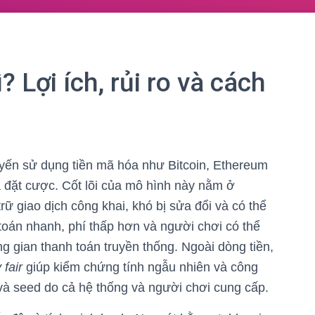
? Lợi ích, rủi ro và cách
 tuyến sử dụng tiền mã hóa như Bitcoin, Ethereum
à đặt cược. Cốt lõi của mô hình này nằm ở
rữ giao dịch công khai, khó bị sửa đổi và có thể
toán nhanh, phí thấp hơn và người chơi có thể
g gian thanh toán truyền thống. Ngoài dòng tiền,
 fair
giúp kiểm chứng tính ngẫu nhiên và công
à seed do cả hệ thống và người chơi cung cấp.