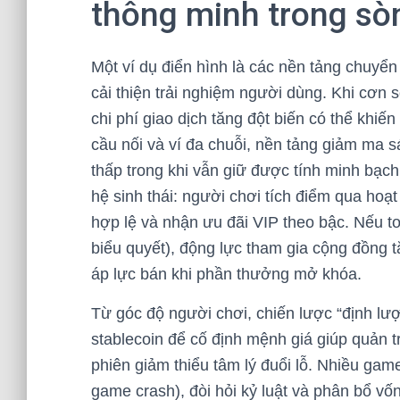
thông minh trong sò
Một ví dụ điển hình là các nền tảng chuyể
cải thiện trải nghiệm người dùng. Khi cơn
chi phí giao dịch tăng đột biến có thể khiến
cầu nối và ví đa chuỗi, nền tảng giảm ma s
thấp trong khi vẫn giữ được tính minh bạch
hệ sinh thái: người chơi tích điểm qua ho
hợp lệ và nhận ưu đãi VIP theo bậc. Nếu tok
biểu quyết), động lực tham gia cộng đồng t
áp lực bán khi phần thưởng mở khóa.
Từ góc độ người chơi, chiến lược “định lượn
stablecoin để cố định mệnh giá giúp quản trị
phiên giảm thiểu tâm lý đuổi lỗ. Nhiều ga
game crash), đòi hỏi kỷ luật và phân bổ vố