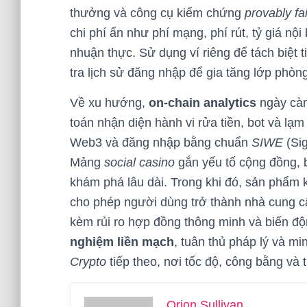
thưởng và công cụ kiểm chứng
provably fai
chi phí ẩn như phí mạng, phí rút, tỷ giá nội
nhuận thực. Sử dụng ví riêng để tách biệt t
tra lịch sử đăng nhập để gia tăng lớp phòng
Về xu hướng,
on-chain analytics
ngày càn
toán nhận diện hành vi rửa tiền, bot và lạ
Web3 và đăng nhập bằng chuẩn
SIWE
(Sig
Mảng
social casino
gắn yếu tố cộng đồng, 
khám phá lâu dài. Trong khi đó, sản phẩm 
cho phép người dùng trở thành nhà cung cấ
kèm rủi ro hợp đồng thông minh và biến độ
nghiệm liền mạch
, tuân thủ pháp lý và m
Crypto
tiếp theo, nơi tốc độ, công bằng và
Orion Sullivan