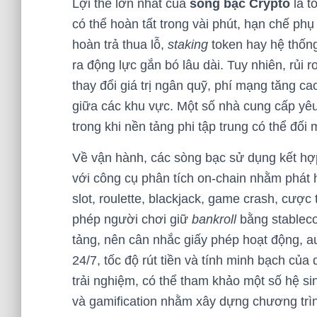
Lợi thế lớn nhất của
sòng bạc Crypto
là t
có thể hoàn tất trong vài phút, hạn chế ph
hoàn trả thua lỗ,
staking
token hay hệ thốn
ra động lực gắn bó lâu dài. Tuy nhiên, rủi 
thay đổi giá trị ngân quỹ, phí mạng tăng c
giữa các khu vực. Một số nhà cung cấp yê
trong khi nền tảng phi tập trung có thể đối
Về vận hành, các sòng bạc sử dụng kết hợ
với công cụ phân tích on-chain nhằm phát 
slot, roulette, blackjack, game crash, cược
phép người chơi giữ
bankroll
bằng stableco
tảng, nên cân nhắc giấy phép hoạt động, a
24/7, tốc độ rút tiền và tính minh bạch của 
trải nghiệm, có thể tham khảo một số hệ si
và gamification nhằm xây dựng chương trì