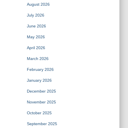
August 2026
July 2026
June 2026
May 2026
April 2026
March 2026
February 2026
January 2026
December 2025
November 2025
October 2025
September 2025