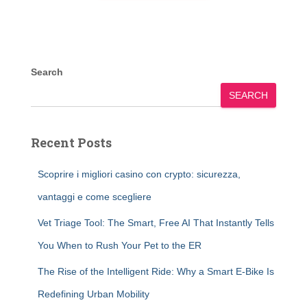
Search
SEARCH
Recent Posts
Scoprire i migliori casino con crypto: sicurezza,
vantaggi e come scegliere
Vet Triage Tool: The Smart, Free AI That Instantly Tells
You When to Rush Your Pet to the ER
The Rise of the Intelligent Ride: Why a Smart E-Bike Is
Redefining Urban Mobility