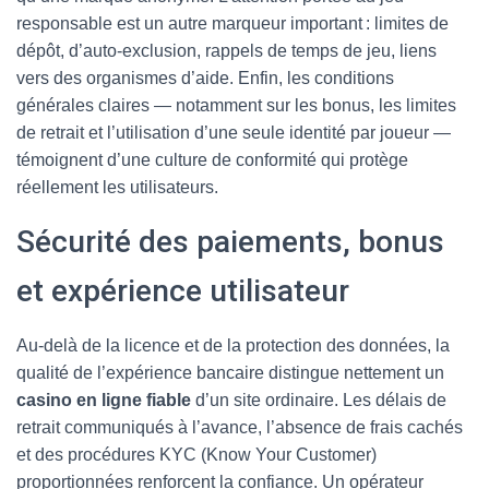
responsable est un autre marqueur important : limites de
dépôt, d’auto-exclusion, rappels de temps de jeu, liens
vers des organismes d’aide. Enfin, les conditions
générales claires — notamment sur les bonus, les limites
de retrait et l’utilisation d’une seule identité par joueur —
témoignent d’une culture de conformité qui protège
réellement les utilisateurs.
Sécurité des paiements, bonus
et expérience utilisateur
Au-delà de la licence et de la protection des données, la
qualité de l’expérience bancaire distingue nettement un
casino en ligne fiable
d’un site ordinaire. Les délais de
retrait communiqués à l’avance, l’absence de frais cachés
et des procédures KYC (Know Your Customer)
proportionnées renforcent la confiance. Un opérateur