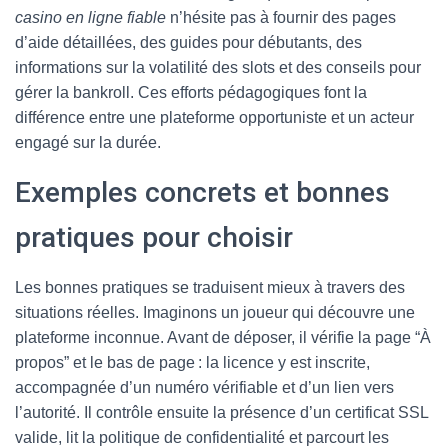
casino en ligne fiable
n’hésite pas à fournir des pages
d’aide détaillées, des guides pour débutants, des
informations sur la volatilité des slots et des conseils pour
gérer la bankroll. Ces efforts pédagogiques font la
différence entre une plateforme opportuniste et un acteur
engagé sur la durée.
Exemples concrets et bonnes
pratiques pour choisir
Les bonnes pratiques se traduisent mieux à travers des
situations réelles. Imaginons un joueur qui découvre une
plateforme inconnue. Avant de déposer, il vérifie la page “À
propos” et le bas de page : la licence y est inscrite,
accompagnée d’un numéro vérifiable et d’un lien vers
l’autorité. Il contrôle ensuite la présence d’un certificat SSL
valide, lit la politique de confidentialité et parcourt les