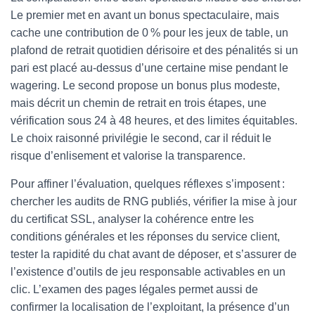
Le premier met en avant un bonus spectaculaire, mais
cache une contribution de 0 % pour les jeux de table, un
plafond de retrait quotidien dérisoire et des pénalités si un
pari est placé au-dessus d’une certaine mise pendant le
wagering. Le second propose un bonus plus modeste,
mais décrit un chemin de retrait en trois étapes, une
vérification sous 24 à 48 heures, et des limites équitables.
Le choix raisonné privilégie le second, car il réduit le
risque d’enlisement et valorise la transparence.
Pour affiner l’évaluation, quelques réflexes s’imposent :
chercher les audits de RNG publiés, vérifier la mise à jour
du certificat SSL, analyser la cohérence entre les
conditions générales et les réponses du service client,
tester la rapidité du chat avant de déposer, et s’assurer de
l’existence d’outils de jeu responsable activables en un
clic. L’examen des pages légales permet aussi de
confirmer la localisation de l’exploitant, la présence d’un