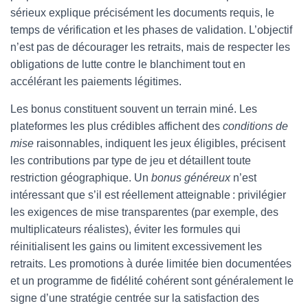
sérieux explique précisément les documents requis, le
temps de vérification et les phases de validation. L’objectif
n’est pas de décourager les retraits, mais de respecter les
obligations de lutte contre le blanchiment tout en
accélérant les paiements légitimes.
Les bonus constituent souvent un terrain miné. Les
plateformes les plus crédibles affichent des
conditions de
mise
raisonnables, indiquent les jeux éligibles, précisent
les contributions par type de jeu et détaillent toute
restriction géographique. Un
bonus généreux
n’est
intéressant que s’il est réellement atteignable : privilégier
les exigences de mise transparentes (par exemple, des
multiplicateurs réalistes), éviter les formules qui
réinitialisent les gains ou limitent excessivement les
retraits. Les promotions à durée limitée bien documentées
et un programme de fidélité cohérent sont généralement le
signe d’une stratégie centrée sur la satisfaction des