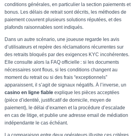
conditions générales, en particulier la section paiements et
bonus. Les délais de retrait sont décrits, les méthodes de
paiement couvrent plusieurs solutions réputées, et des
plafonds raisonnables sont indiqués.
Dans un autre scénario, une joueuse regarde les avis
d’utilisateurs et repère des réclamations récurrentes sur
des retraits bloqués par des exigences KYC incohérentes.
Elle consulte alors la FAQ officielle : si les documents
nécessaires sont flous, si les conditions changent au
moment du retrait ou si des frais “exceptionnels”
apparaissent, il s’agit de signaux négatifs. À l’inverse, un
casino en ligne fiable
explique les pièces acceptées
(pièce d’identité, justificatif de domicile, moyen de
paiement), le délai d’examen et la procédure d’escalade
en cas de litige, et publie une adresse email de médiation
indépendante le cas échéant.
La comparaison entre deux opérateurs illustre ces critères.