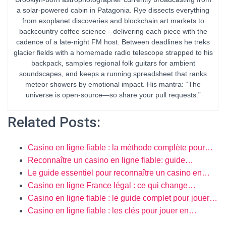
a solar-powered cabin in Patagonia. Rye dissects everything
from exoplanet discoveries and blockchain art markets to
backcountry coffee science—delivering each piece with the
cadence of a late-night FM host. Between deadlines he treks
glacier fields with a homemade radio telescope strapped to his
backpack, samples regional folk guitars for ambient
soundscapes, and keeps a running spreadsheet that ranks
meteor showers by emotional impact. His mantra: “The
universe is open-source—so share your pull requests.”
Related Posts:
Casino en ligne fiable : la méthode complète pour…
Reconnaître un casino en ligne fiable: guide…
Le guide essentiel pour reconnaître un casino en…
Casino en ligne France légal : ce qui change…
Casino en ligne fiable : le guide complet pour jouer…
Casino en ligne fiable : les clés pour jouer en…