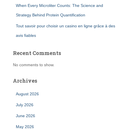
When Every Microliter Counts: The Science and
Strategy Behind Protein Quantification
Tout savoir pour choisir un casino en ligne grâce à des
avis fiables
Recent Comments
No comments to show.
Archives
August 2026
July 2026
June 2026
May 2026