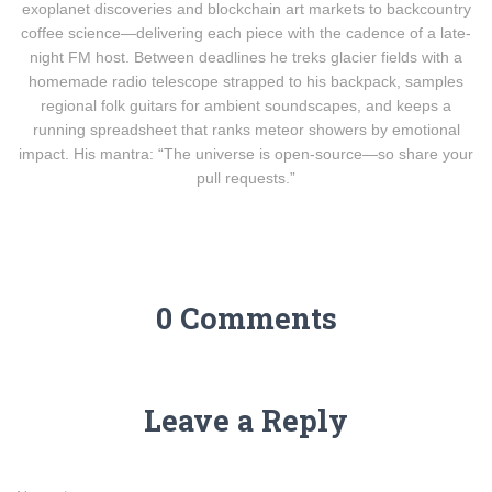
exoplanet discoveries and blockchain art markets to backcountry
coffee science—delivering each piece with the cadence of a late-
night FM host. Between deadlines he treks glacier fields with a
homemade radio telescope strapped to his backpack, samples
regional folk guitars for ambient soundscapes, and keeps a
running spreadsheet that ranks meteor showers by emotional
impact. His mantra: “The universe is open-source—so share your
pull requests.”
0 Comments
Leave a Reply