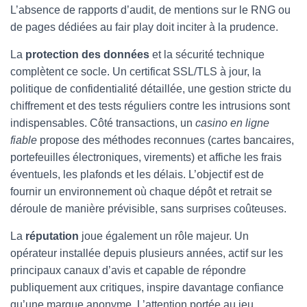
L’absence de rapports d’audit, de mentions sur le RNG ou
de pages dédiées au fair play doit inciter à la prudence.
La
protection des données
et la sécurité technique
complètent ce socle. Un certificat SSL/TLS à jour, la
politique de confidentialité détaillée, une gestion stricte du
chiffrement et des tests réguliers contre les intrusions sont
indispensables. Côté transactions, un
casino en ligne
fiable
propose des méthodes reconnues (cartes bancaires,
portefeuilles électroniques, virements) et affiche les frais
éventuels, les plafonds et les délais. L’objectif est de
fournir un environnement où chaque dépôt et retrait se
déroule de manière prévisible, sans surprises coûteuses.
La
réputation
joue également un rôle majeur. Un
opérateur installée depuis plusieurs années, actif sur les
principaux canaux d’avis et capable de répondre
publiquement aux critiques, inspire davantage confiance
qu’une marque anonyme. L’attention portée au jeu