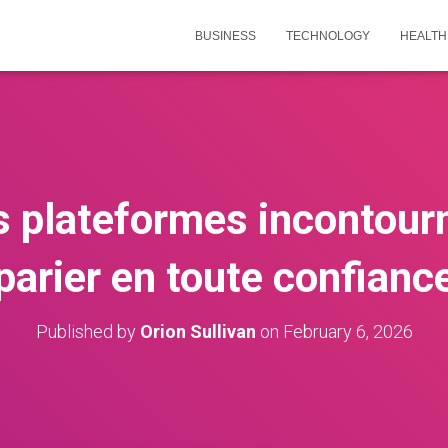
BUSINESS
TECHNOLOGY
HEALTH
s plateformes incontour
parier en toute confianc
Published by
Orion Sullivan
on
February 6, 2026