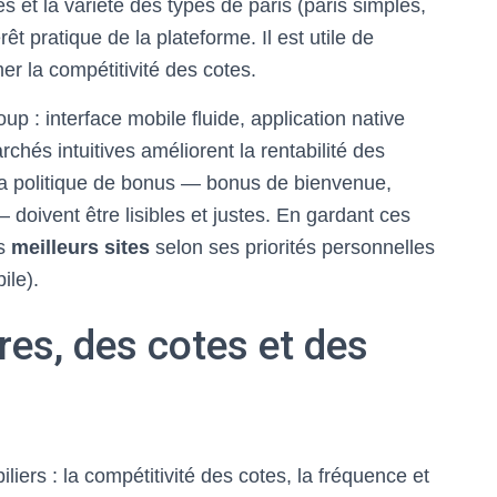
s et la variété des types de paris (paris simples,
êt pratique de la plateforme. Il est utile de
r la compétitivité des cotes.
p : interface mobile fluide, application native
chés intuitives améliorent la rentabilité des
t la politique de bonus — bonus de bienvenue,
 doivent être lisibles et justes. En gardant ces
es
meilleurs sites
selon ses priorités personnelles
ile).
es, des cotes et des
iliers : la compétitivité des cotes, la fréquence et