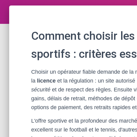
Comment choisir le
sportifs : critères es
Choisir un opérateur fiable demande de la 
la
licence
et la régulation : un site autoris
sécurité
et de respect des règles. Ensuite v
gains, délais de retrait, méthodes de dépôt 
options de paiement, des retraits rapides et u
L'offre sportive et la profondeur des marché
excellent sur le football et le tennis, d'au