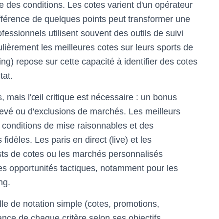
ce des conditions. Les cotes varient d'un opérateur
fférence de quelques points peut transformer une
fessionnels utilisent souvent des outils de suivi
ulièrement les meilleures cotes sur leurs sports de
ing) repose sur cette capacité à identifier des cotes
tat.
, mais l'œil critique est nécessaire : un bonus
levé ou d'exclusions de marchés. Les meilleurs
s conditions de mise raisonnables et des
idèles. Les paris en direct (live) et les
sts de cotes ou les marchés personnalisés
 des opportunités tactiques, notamment pour les
ng.
lle de notation simple (cotes, promotions,
nce de chaque critère selon ses objectifs.