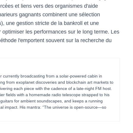
orcées et liens vers des organismes d'aide
parieurs gagnants combinent une sélection
), une gestion stricte de la bankroll et une
 optimiser les performances sur le long terme. Les
méthode l'emportent souvent sur la recherche du
 currently broadcasting from a solar-powered cabin in
ing from exoplanet discoveries and blockchain art markets to
vering each piece with the cadence of a late-night FM host.
ier fields with a homemade radio telescope strapped to his
 guitars for ambient soundscapes, and keeps a running
al impact. His mantra: “The universe is open-source—so