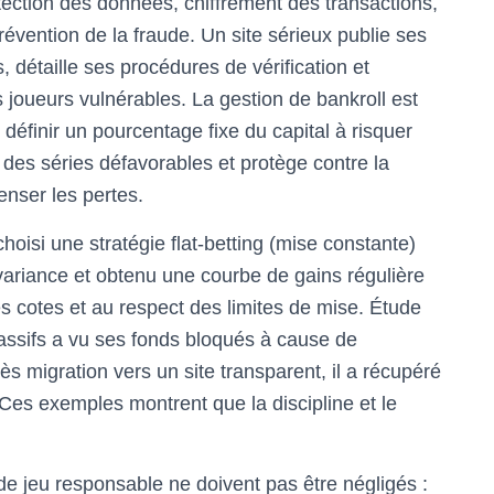
tection des données, chiffrement des transactions,
ention de la fraude. Un site sérieux publie ses
, détaille ses procédures de vérification et
s joueurs vulnérables. La gestion de bankroll est
éfinir un pourcentage fixe du capital à risquer
 des séries défavorables et protège contre la
nser les pertes.
oisi une stratégie flat-betting (mise constante)
 variance et obtenu une courbe de gains régulière
es cotes et au respect des limites de mise. Étude
massifs a vu ses fonds bloqués à cause de
s migration vers un site transparent, il a récupéré
. Ces exemples montrent que la discipline et le
s de jeu responsable ne doivent pas être négligés :