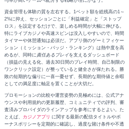
与率が高いゲームへ配分する戦略が理にかなう。
資金管理も体験の質を左右する。1ベット額を総残高の1～
2%に抑え、セッションごとに「利益確定」と「ストップ
ロス」を設定するだけで、楽しめる時間が大幅に伸びる。
特にライブカジノや高速スピンは没入しやすいので、時間
タイマーや休憩通知は必須だ。アプリ側のゲーミフィケー
ション（ミッション・バッジ・ランキング）は熱中度を高
めるが、同時に
責任あるプレイ
を支えるダッシュボード
（損益の見える化、過去30日間のプレイ時間、自己制限の
ワンクリック設定）が整っていると健全さが保たれる。勝
敗の短期的な偏りに一喜一憂せず、長期的な期待値と余暇
としての満足度に軸足を置くことが大切だ。
プロモーションの比較や運営姿勢の見極めには、公式アナ
ウンスや利用規約の更新履歴、コミュニティでの評判、審
査済みプロバイダのラインアップを参考にするとよい。た
とえば、
カジノアプリ
に関する最新の配信タイトルやボ
ーナスポリシーを定期的に確認し、過度な賭け条件や不透