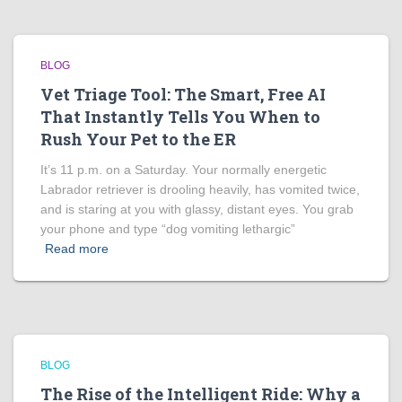
BLOG
Vet Triage Tool: The Smart, Free AI
That Instantly Tells You When to
Rush Your Pet to the ER
It’s 11 p.m. on a Saturday. Your normally energetic
Labrador retriever is drooling heavily, has vomited twice,
and is staring at you with glassy, distant eyes. You grab
your phone and type “dog vomiting lethargic”
Read more
BLOG
The Rise of the Intelligent Ride: Why a