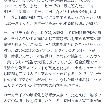
げにつながる。また、ロビーでの「最近遊んだ」「高
RTP」「新着」「ボーナス可」などの動的タグ付けによ
り、迷い時間が減りプレイに集中できるようになった。UI
は派手さよりも、探す手間を最小化する情報設計が鍵だ。
セキュリティ面では、KYCを段階化して初回は最低限の確
認、累計入金や出金額に応じて書類提出を求める方式が離
脱率を抑えた。さらに、IPと端末指紋を組み合わせた不正
対策、2段階認証の既定オン、ログイン試行のレート制
限、休眠アカウントの自動ロックなどの施策で、アカウン
ト乗っ取りの報告が大幅に減少している。送金処理では、
手数料や為替スプレッドが見える化され、出金キューの待
ち時間をアプリ内でリアルタイム通知することで、問い合
わせの約半数が自己解決した。こうした取り組みは、
セキ
ュリティ
の強化と顧客体験の両立を実現する。
ローカライズの最適化も効果が大きい。たとえば、地域で
人気の決済手段を追加したところ、初回入金の完了率が顕