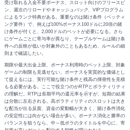
受け取れる入金不要ボーナス、スロット向けのフリースピ
ン、週次のリロードや
キャッシュバック
、VIPプログラム
によるランク特典がある。重要なのは賭け条件（ベッティ
ング要件）で、例えば100%ボーナス100ドルに20倍の賭
け条件が付くと、2,000ドルのベットが必要になる。さら
にゲームごとに寄与率が異なり、テーブルゲームは賭け条
件への反映が低いか対象外のこともあるため、ルールの細
則まで確認したい。
期限や最大出金上限、ボーナス利用時のベット上限、対象
ゲームの制限も見逃せない。ボーナスを実質的な価値とし
て捉えるには、実行可能な賭け条件と残高の揮発性を見積
もる必要がある。ここで役立つのが
RTP
とボラティリティ
の理解だ。RTPは長期平均の還元率を示すが、短期の結果
は分散に左右される。高ボラティリティのスロットは大き
な配当が出る反面、資金の変動幅が大きく、賭け条件消化
の安定性には向かない場合が多い。ボーナス消化と勝率の
バランスを狙うなら、中～低ボラのタイトルを中心に、寄