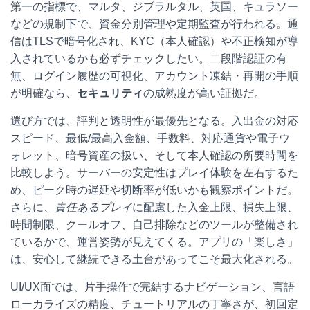
第一の指標で、マルタ、ジブラルタル、英国、キュラソー
などの規制下で、資金分別管理や定期監査が行われる。通
信はTLSで暗号化され、KYC（本人確認）や不正検知が導
入されているかも必ずチェックしたい。二段階認証の有
無、ログイン履歴の可視化、アカウント凍結・再開の手順
が明確なら、
セキュリティ
の成熟度が高い証拠だ。
選び方では、評判と透明性が最優先となる。入出金の対応
スピード、最低/最高入金額、手数料、対応通貨や電子ウ
ォレット、暗号資産の扱い、そして本人確認の所要時間を
比較しよう。サーバーの安定性はプレイ体験を左右するた
め、ピーク時の遅延や切断率が低いかも観察ポイントだ。
さらに、
責任あるプレイ
に配慮した入金上限、損失上限、
時間制限、クールオフ、自己排除などのツールが整備され
ているかで、運営姿勢が見えてくる。アプリの「楽しさ」
は、安心して継続できる土台があってこそ最大化される。
UI/UX面では、片手操作で完結するナビゲーション、言語
ローカライズの精度、チュートリアルの丁寧さが、初回定