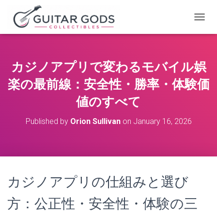
T
O
G
G
L
カジノアプリで変わるモバイル娯
E
N
楽の最前線：安全性・勝率・体験価
A
V
値のすべて
I
G
Published by
Orion Sullivan
on
January 16, 2026
A
T
I
O
N
カジノアプリの仕組みと選び
方：公正性・安全性・体験の三