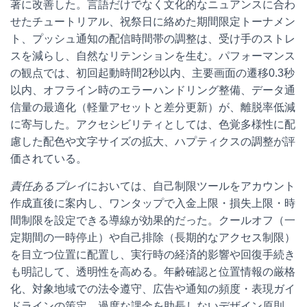
著に改善した。言語だけでなく文化的なニュアンスに合わ
せたチュートリアル、祝祭日に絡めた期間限定トーナメン
ト、プッシュ通知の配信時間帯の調整は、受け手のストレ
スを減らし、自然なリテンションを生む。パフォーマンス
の観点では、初回起動時間2秒以内、主要画面の遷移0.3秒
以内、オフライン時のエラーハンドリング整備、データ通
信量の最適化（軽量アセットと差分更新）が、離脱率低減
に寄与した。アクセシビリティとしては、色覚多様性に配
慮した配色や文字サイズの拡大、ハプティクスの調整が評
価されている。
責任あるプレイ
においては、自己制限ツールをアカウント
作成直後に案内し、ワンタップで入金上限・損失上限・時
間制限を設定できる導線が効果的だった。クールオフ（一
定期間の一時停止）や自己排除（長期的なアクセス制限）
を目立つ位置に配置し、実行時の経済的影響や回復手続き
も明記して、透明性を高める。年齢確認と位置情報の厳格
化、対象地域での法令遵守、広告や通知の頻度・表現ガイ
ドラインの策定、過度な課金を助長しないデザイン原則