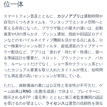
位一体
スマートフォン普及とともに、
カジノアプリ
は通勤時間や
自宅のくつろぎタイムを、ワンタップでエンタメ空間へと
変える存在になった。ブラウザ版との最大の違いは、起動
速度やUIの滑らかさ、プッシュ通知、指紋や顔認証ログイ
ンなどのモバイルネイティブ機能を活かせる点にある。ロ
ビー検索やジャンル別フィルタ、超低遅延のライブディー
ラー配信など、アプリは「迷わず・待たず・快適に」遊べ
る導線設計が重要だ。スロット、ブラックジャック、バカ
ラ、ルーレットだけでなく、ショー系やクラッシュ系とい
ったカジュアル要素を取り入れたタイトルが増え、短時間
でも満足度の高いセッションが実現している。
ただし、体験価値の裏には公正性と安全性が不可欠だ。ゲ
ーム結果は
RNG
（乱数生成器）で決まり、プレイヤーに
開示される
RTP
（還元率）とともに第三者監査機関の認証
を受けるのが望ましい。
ライセンス
は運営の信頼性を測る