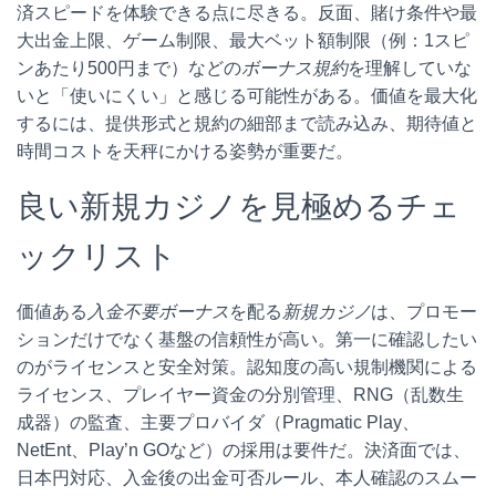
済スピードを体験できる点に尽きる。反面、賭け条件や最
大出金上限、ゲーム制限、最大ベット額制限（例：1スピ
ンあたり500円まで）などの
ボーナス規約
を理解していな
いと「使いにくい」と感じる可能性がある。価値を最大化
するには、提供形式と規約の細部まで読み込み、期待値と
時間コストを天秤にかける姿勢が重要だ。
良い新規カジノを見極めるチェ
ックリスト
価値ある
入金不要ボーナス
を配る
新規カジノ
は、プロモー
ションだけでなく基盤の信頼性が高い。第一に確認したい
のがライセンスと安全対策。認知度の高い規制機関による
ライセンス、プレイヤー資金の分別管理、RNG（乱数生
成器）の監査、主要プロバイダ（Pragmatic Play、
NetEnt、Play’n GOなど）の採用は要件だ。決済面では、
日本円対応、入金後の出金可否ルール、本人確認のスムー