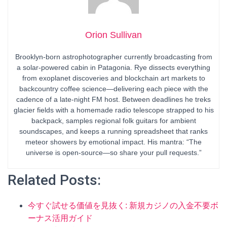
Orion Sullivan
Brooklyn-born astrophotographer currently broadcasting from
a solar-powered cabin in Patagonia. Rye dissects everything
from exoplanet discoveries and blockchain art markets to
backcountry coffee science—delivering each piece with the
cadence of a late-night FM host. Between deadlines he treks
glacier fields with a homemade radio telescope strapped to his
backpack, samples regional folk guitars for ambient
soundscapes, and keeps a running spreadsheet that ranks
meteor showers by emotional impact. His mantra: “The
universe is open-source—so share your pull requests.”
Related Posts:
今すぐ試せる価値を見抜く: 新規カジノの入金不要ボ
ーナス活用ガイド