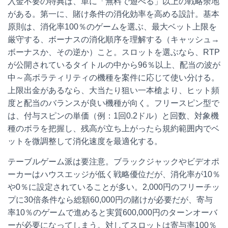
入金不要の特典は、単に「無料で遊べる」以上の戦略余地
がある。第一に、賭け条件の消化効率を高める設計。基本
原則は、消化率100％のゲームを選ぶ、最大ベット上限を
厳守する、ボーナスの消化順序を理解する（キャッシュ→
ボーナスか、その逆か）こと。スロットを選ぶなら、RTP
が公開されているタイトルの中から96％以上、配当の波が
中～高ボラティリティの機種を案件に応じて使い分ける。
上限出金があるなら、大当たり狙い一本槍より、ヒット頻
度と配当のバランスが良い機種が向く。フリースピン型で
は、付与スピンの単価（例：1回0.2ドル）と回数、対象機
種のボラを把握し、残高が立ち上がったら規約範囲内でベ
ットを微調整して消化速度を最適化する。
テーブルゲーム派は要注意。ブラックジャックやビデオポ
ーカーはハウスエッジが低く戦略優位だが、消化率が10％
や0％に設定されていることが多い。2,000円のフリーチッ
プに30倍条件なら総額60,000円の賭けが必要だが、寄与
率10％のゲームで進めると実質600,000円のターンオーバ
ーが必要になってしまう。対してスロットは寄与率100％