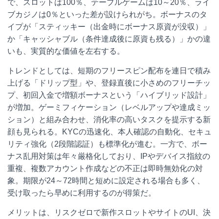
で、スロットは100％、テーブルゲームは10～20％、ライ
ブカジノは0％といった差が設けられがち。ボーナスのタ
イプが「スティッキー（出金時にボーナス原資が没収）」
か「キャッシャブル（条件達成後に原資も残る）」かの違
いも、実質的な価値を左右する。
トレンドとしては、短期のフリースピン配布を連日で積み
上げる「ドリップ型」や、登録直後に小さめのフリーチッ
プ、初回入金で増額ボーナスという「ハイブリッド設計」
が増加。ゲーミフィケーション（レベルアップや達成ミッ
ション）と組み合わせ、消化率の高いタスクを提示する新
顔も見られる。KYCの迅速化、本人確認の自動化、セキュ
リティ強化（2段階認証）も標準化が進む。一方で、ボー
ナス乱用対策は年々厳格化しており、IPやデバイス指紋の
重複、複数アカウント作成などの不正は即時無効化の対
象。期限が24～72時間と短めに設定される場合も多く、
受け取ったら早めに利用するのが得策だ。
メリットは、リスクゼロで新作スロットやサイトのUI、決