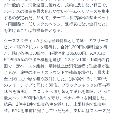
が一般的で、消化速度に優れる。規約に反しない範囲で、
ボーナスの価値を最大化しやすいゲームへリソースを集中
するのが定石だ。加えて、テーブル系で頻出の禁止ベット
（両面賭け、低リスクのヘッジ、進行表にない連打など）
を避けることは前提条件となる。
ケーススタディ：Aさんは登録特典として50回のフリース
ピン（1回0.2ドル）を獲得し、合計1,200円の勝利金を得
た。賭け条件は30倍で、必要消化は36,000円。Aさんは
RTP96.5％の中ボラ機種を選び、1スピン100～150円の範
囲で一定ペースを維持。期待値上は消化過程で理論損が生
じるが、途中のボーナスラウンドで残高を増やし、最大出
金上限に近い額を狙う設計にした。別の案件では2,000円
のフリーチップで同じく30倍。ブラックジャックの寄与率
10％を確認し、スロットへ切り替えて消化を加速。さらに
最大ベット500円の条件を守り、ペナルティを回避した。
結果、2件中1件で出金条件を満たし、上限枠内で出金申
請。KYCを事前に完了していたため、支払いはスムーズだ