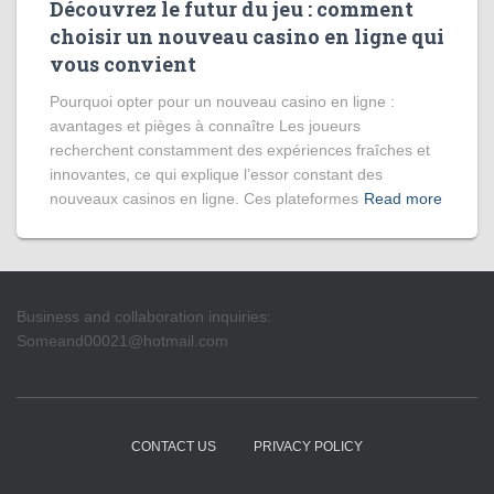
Découvrez le futur du jeu : comment
choisir un nouveau casino en ligne qui
vous convient
Pourquoi opter pour un nouveau casino en ligne :
avantages et pièges à connaître Les joueurs
recherchent constamment des expériences fraîches et
innovantes, ce qui explique l’essor constant des
nouveaux casinos en ligne. Ces plateformes
Read more
Business and collaboration inquiries:
Someand00021@hotmail.com
CONTACT US
PRIVACY POLICY