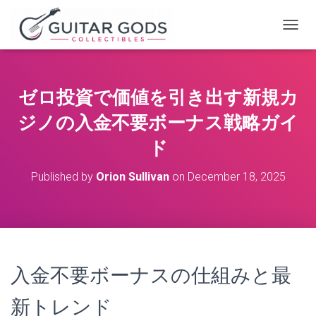
T
O
G
G
L
ゼロ投資で価値を引き出す新規カ
E
N
ジノの入金不要ボーナス戦略ガイ
A
V
ド
I
G
Published by
Orion Sullivan
on
December 18, 2025
A
T
I
O
N
入金不要ボーナスの仕組みと最
新トレンド