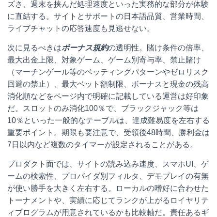
ズさ、週末を挟んだ処理速度といった実務的な部分が体験
に直結する。サイトとサポートの日本語品質、営業時間、
ライブチャットの応答速度も見逃せない。
次に見るべきは
ボーナス規約
の透明性。賭け条件の倍率、
最大出金上限、対象ゲーム、ゲーム別寄与率、禁止賭け
（マーチンゲール等のベッティングパターンやゼロリスク
回避の禁止）、最大ベット額制限、ボーナスと現金の残高
消化順などをページ内で明確に記載している運営は好印象
だ。スロットのみ消化100％で、ブラックジャック等は
10％といった一般的なテーブルは、達成難易度を左右する
重要ポイント。期限も要注意で、受領後48時間、勝利金は
7日以内など複数のタイマーが設定されることがある。
プロダクト面では、サイトの読み込み速度、スマホUI、ゲ
ームの検索性、プロバイダ別フィルタ、デモプレイの有無
が使い勝手を大きく左右する。ローカルの嗜好に合わせた
トーナメントや、実績に応じてランクが上がるロイヤリテ
ィプログラムが用意されているかも比較軸だ。責任あるギ