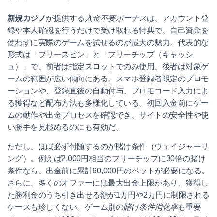
新規カジノ
が提供する
入金不要ボーナス
は、アカウント登
録や本人確認を行うだけで受け取れる特典で、自己資金を
使わずに実際のゲームを試せるのが最大の魅力。代表的な
形式は「フリースピン」と「フリーチップ（キャッシ
ュ）」で、前者は指定スロットでのみ使用、後者は対象ゲ
ームの範囲が広い傾向にある。スマホ登録者限定のプロモ
ーションや、登録直後の自動付与、プロモコード入力によ
る獲得など配布方法も多様化している。初回入金前にゲー
ムの動作や出金プロセスを確認でき、サイトの安全性や使
い勝手を見極めるのにも有効だ。
ただし、ほぼ必ず付随するのが賭け条件（ウェイジャーリ
ング）。例えば2,000円相当のフリーチップに30倍の賭け
条件なら、出金前に累計60,000円のベットが必要になる。
さらに、多くのオファーには最大出金上限があり、獲得し
た勝利金のうち引き出せる額が1万円や2万円に制限される
ケースも珍しくない。ゲーム別の
賭け条件消化率
も重要