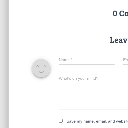
0 C
Leav
Name
*
Em
What's on your mind?
Save my name, email, and website 