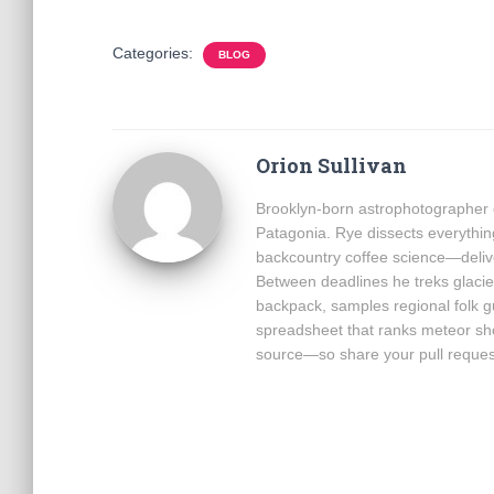
Categories:
BLOG
Orion Sullivan
Brooklyn-born astrophotographer c
Patagonia. Rye dissects everythin
backcountry coffee science—delive
Between deadlines he treks glacie
backpack, samples regional folk 
spreadsheet that ranks meteor sh
source—so share your pull reques