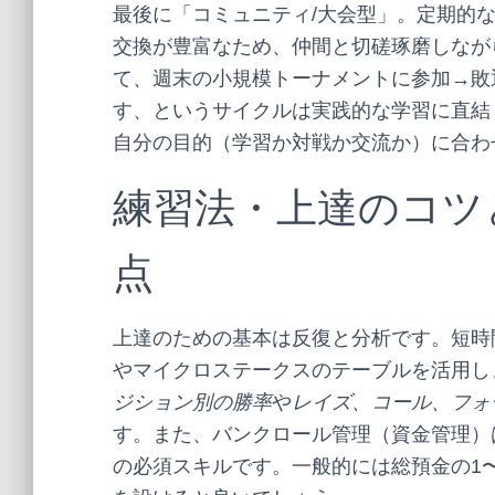
最後に「コミュニティ/大会型」。定期的
交換が豊富なため、仲間と切磋琢磨しなが
て、週末の小規模トーナメントに参加→敗
す、というサイクルは実践的な学習に直結
自分の目的（学習か対戦か交流か）に合わ
練習法・上達のコツ
点
上達のための基本は反復と分析です。短時
やマイクロステークスのテーブルを活用し
ジション別の勝率
や
レイズ、コール、フォ
す。また、バンクロール管理（資金管理）
の必須スキルです。一般的には総預金の1