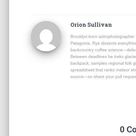
Orion Sullivan
Brooklyn-born astrophotographer c
Patagonia. Rye dissects everythin
backcountry coffee science—delive
Between deadlines he treks glacie
backpack, samples regional folk 
spreadsheet that ranks meteor sh
source—so share your pull reques
0 C