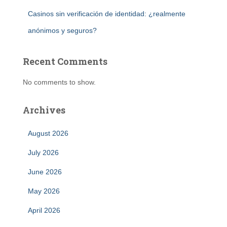
Casinos sin verificación de identidad: ¿realmente
anónimos y seguros?
Recent Comments
No comments to show.
Archives
August 2026
July 2026
June 2026
May 2026
April 2026