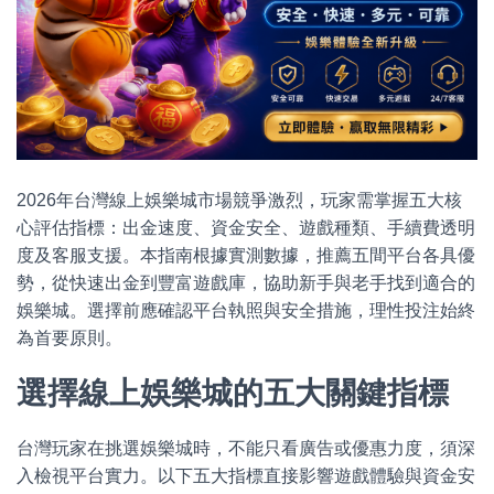
2026年台灣線上娛樂城市場競爭激烈，玩家需掌握五大核
心評估指標：出金速度、資金安全、遊戲種類、手續費透明
度及客服支援。本指南根據實測數據，推薦五間平台各具優
勢，從快速出金到豐富遊戲庫，協助新手與老手找到適合的
娛樂城。選擇前應確認平台執照與安全措施，理性投注始終
為首要原則。
選擇線上娛樂城的五大關鍵指標
台灣玩家在挑選娛樂城時，不能只看廣告或優惠力度，須深
入檢視平台實力。以下五大指標直接影響遊戲體驗與資金安