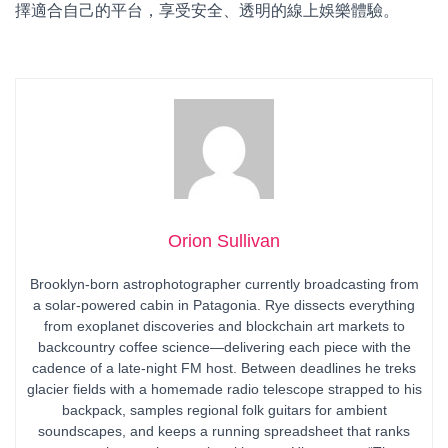
擇適合自己的平台，享受安全、透明的線上娛樂體驗。
Orion Sullivan
Brooklyn-born astrophotographer currently broadcasting from
a solar-powered cabin in Patagonia. Rye dissects everything
from exoplanet discoveries and blockchain art markets to
backcountry coffee science—delivering each piece with the
cadence of a late-night FM host. Between deadlines he treks
glacier fields with a homemade radio telescope strapped to his
backpack, samples regional folk guitars for ambient
soundscapes, and keeps a running spreadsheet that ranks