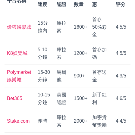
平台名稱
速度
認證
數量
惠
評分
首存
15分
庫拉
優塔娛樂城
1600+
50%彩
4.5/5
鐘內
索
金
5-10
庫拉
首存加
K8娛樂城
1200+
4.5/5
分鐘
索
碼
Polymarket
15-30
馬爾
首存送
900+
4.3/5
娛樂城
分鐘
他
金
10-15
英國
新手紅
Bet365
1500+
4.6/5
分鐘
認證
利
庫拉
加密貨
Stake.com
即時
2000+
4.4/5
索
幣獎勵