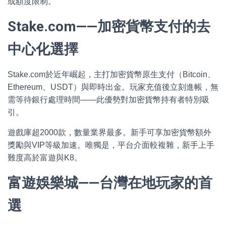
或額度限制。
Stake.com——加密貨幣支付的去
中心化選擇
Stake.com於近年崛起，主打加密貨幣原生支付（Bitcoin、
Ethereum、USDT）與即時出金。玩家充值後立刻進帳，無
需等待銀行處理時間——此優勢對加密貨幣持有者特別吸
引。
遊戲庫超2000款，數量業界最多。新手可享加密貨幣額外
獎勵與VIP等級加速。唯獨是，平台介面較複雜，新手上手
難度高於富遊與K8。
富遊娛樂城——台灣在地玩家的首
選