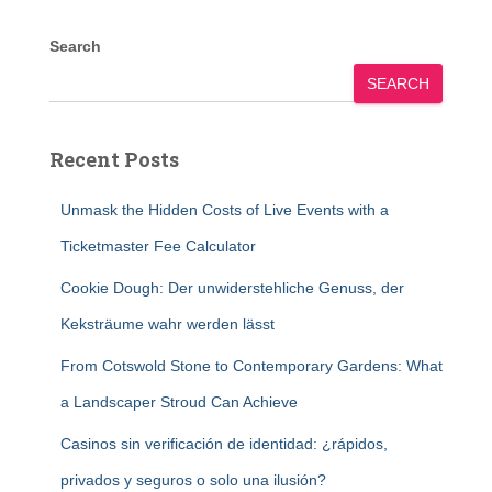
Search
SEARCH
Recent Posts
Unmask the Hidden Costs of Live Events with a
Ticketmaster Fee Calculator
Cookie Dough: Der unwiderstehliche Genuss, der
Keksträume wahr werden lässt
From Cotswold Stone to Contemporary Gardens: What
a Landscaper Stroud Can Achieve
Casinos sin verificación de identidad: ¿rápidos,
privados y seguros o solo una ilusión?