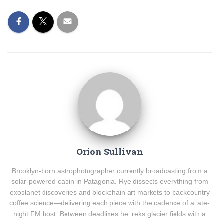
Orion Sullivan
Brooklyn-born astrophotographer currently broadcasting from a
solar-powered cabin in Patagonia. Rye dissects everything from
exoplanet discoveries and blockchain art markets to backcountry
coffee science—delivering each piece with the cadence of a late-
night FM host. Between deadlines he treks glacier fields with a