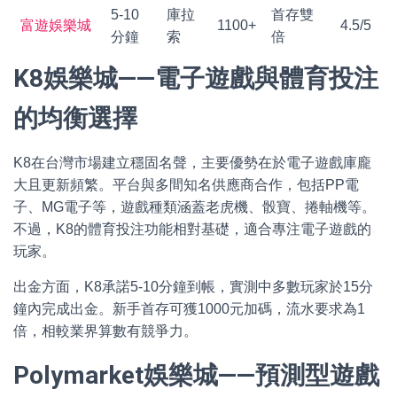
5-10
庫拉
首存雙
富遊娛樂城
1100+
4.5/5
分鐘
索
倍
K8娛樂城——電子遊戲與體育投注
的均衡選擇
K8在台灣市場建立穩固名聲，主要優勢在於電子遊戲庫龐
大且更新頻繁。平台與多間知名供應商合作，包括PP電
子、MG電子等，遊戲種類涵蓋老虎機、骰寶、捲軸機等。
不過，K8的體育投注功能相對基礎，適合專注電子遊戲的
玩家。
出金方面，K8承諾5-10分鐘到帳，實測中多數玩家於15分
鐘內完成出金。新手首存可獲1000元加碼，流水要求為1
倍，相較業界算數有競爭力。
Polymarket娛樂城——預測型遊戲