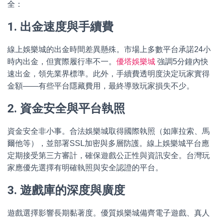
全：
1. 出金速度與手續費
線上娛樂城的出金時間差異懸殊。市場上多數平台承諾24小
時內出金，但實際履行率不一。
優塔娛樂城
強調5分鐘內快
速出金，領先業界標準。此外，手續費透明度決定玩家實得
金額——有些平台隱藏費用，最終導致玩家損失不少。
2. 資金安全與平台執照
資金安全非小事。合法娛樂城取得國際執照（如庫拉索、馬
爾他等），並部署SSL加密與多層防護。線上娛樂城平台應
定期接受第三方審計，確保遊戲公正性與資訊安全。台灣玩
家應優先選擇有明確執照與安全認證的平台。
3. 遊戲庫的深度與廣度
遊戲選擇影響長期黏著度。優質娛樂城備齊電子遊戲、真人