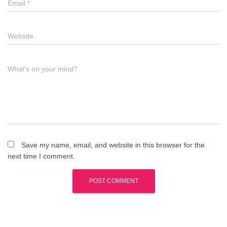
Email
*
Website
What's on your mind?
Save my name, email, and website in this browser for the
next time I comment.