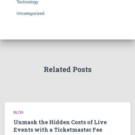
Technology
Uncategorized
Related Posts
BLOG
Unmask the Hidden Costs of Live
Events with a Ticketmaster Fee