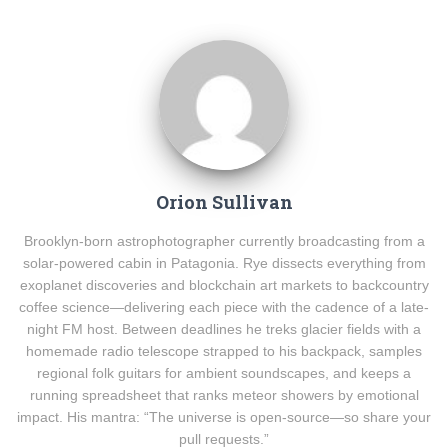
Orion Sullivan
Brooklyn-born astrophotographer currently broadcasting from a
solar-powered cabin in Patagonia. Rye dissects everything from
exoplanet discoveries and blockchain art markets to backcountry
coffee science—delivering each piece with the cadence of a late-
night FM host. Between deadlines he treks glacier fields with a
homemade radio telescope strapped to his backpack, samples
regional folk guitars for ambient soundscapes, and keeps a
running spreadsheet that ranks meteor showers by emotional
impact. His mantra: “The universe is open-source—so share your
pull requests.”