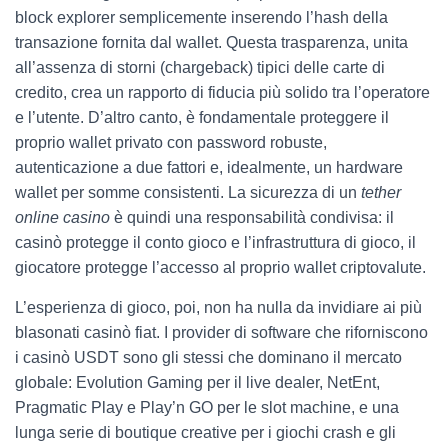
block explorer semplicemente inserendo l’hash della
transazione fornita dal wallet. Questa trasparenza, unita
all’assenza di storni (chargeback) tipici delle carte di
credito, crea un rapporto di fiducia più solido tra l’operatore
e l’utente. D’altro canto, è fondamentale proteggere il
proprio wallet privato con password robuste,
autenticazione a due fattori e, idealmente, un hardware
wallet per somme consistenti. La sicurezza di un
tether
online casino
è quindi una responsabilità condivisa: il
casinò protegge il conto gioco e l’infrastruttura di gioco, il
giocatore protegge l’accesso al proprio wallet criptovalute.
L’esperienza di gioco, poi, non ha nulla da invidiare ai più
blasonati casinò fiat. I provider di software che riforniscono
i casinò USDT sono gli stessi che dominano il mercato
globale: Evolution Gaming per il live dealer, NetEnt,
Pragmatic Play e Play’n GO per le slot machine, e una
lunga serie di boutique creative per i giochi crash e gli