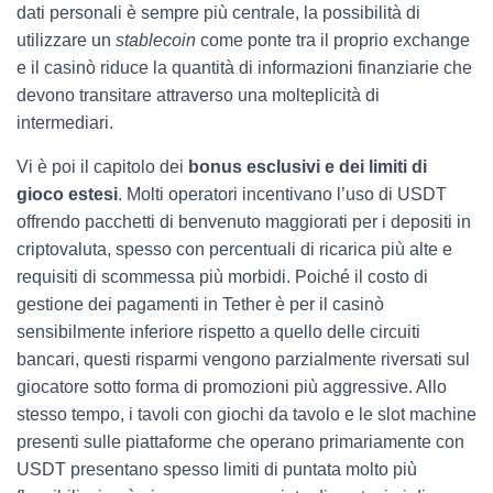
dati personali è sempre più centrale, la possibilità di
utilizzare un
stablecoin
come ponte tra il proprio exchange
e il casinò riduce la quantità di informazioni finanziarie che
devono transitare attraverso una molteplicità di
intermediari.
Vi è poi il capitolo dei
bonus esclusivi e dei limiti di
gioco estesi
. Molti operatori incentivano l’uso di USDT
offrendo pacchetti di benvenuto maggiorati per i depositi in
criptovaluta, spesso con percentuali di ricarica più alte e
requisiti di scommessa più morbidi. Poiché il costo di
gestione dei pagamenti in Tether è per il casinò
sensibilmente inferiore rispetto a quello delle circuiti
bancari, questi risparmi vengono parzialmente riversati sul
giocatore sotto forma di promozioni più aggressive. Allo
stesso tempo, i tavoli con giochi da tavolo e le slot machine
presenti sulle piattaforme che operano primariamente con
USDT presentano spesso limiti di puntata molto più