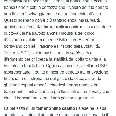
commissioni bancarie folli, senza la banca che blocca la
transazione e con la certezza che il valore del tuo denaro
non fluttuerà selvaggiamente da un momento all’altro.
Questo scenario non è più fantascienza, ma la realtà
quotidiana offerta dai
tether online casino
. L’ascesa delle
criptovalute ha travolto anche l’industria del gioco
d’azzardo digitale, ma mentre Bitcoin ed Ethereum
portavano con sé il fascino e il rischio della volatilità,
Tether (USDT) si è imposto come lo
stablecoin
di
riferimento per chi cerca la stabilità del dollaro unita alla
tecnologia blockchain. Oggi i casinò che accettano USDT
rappresentano il punto d’incontro perfetto tra innovazione
finanziaria e l’adrenalina del gioco classico, attirando
giocatori esperti e neofiti che desiderano transazioni
trasparenti, limiti di puntata più flessibili e una privacy che i
circuiti bancari tradizionali non possono garantire.
La bellezza di un
tether online casino
risiede nella sua
architettura ibrida: il giocatore deposita una criptovaluta il