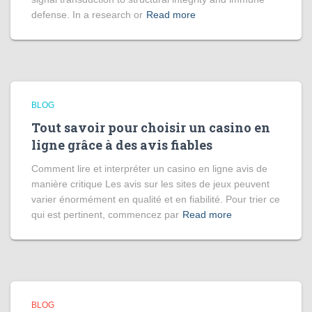
defense. In a research or
Read more
BLOG
Tout savoir pour choisir un casino en
ligne grâce à des avis fiables
Comment lire et interpréter un casino en ligne avis de
manière critique Les avis sur les sites de jeux peuvent
varier énormément en qualité et en fiabilité. Pour trier ce
qui est pertinent, commencez par
Read more
BLOG