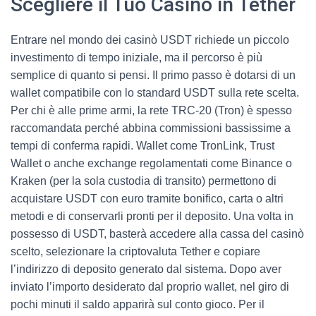
Scegliere il Tuo Casinò in Tether
Entrare nel mondo dei casinò USDT richiede un piccolo
investimento di tempo iniziale, ma il percorso è più
semplice di quanto si pensi. Il primo passo è dotarsi di un
wallet compatibile con lo standard USDT sulla rete scelta.
Per chi è alle prime armi, la rete TRC-20 (Tron) è spesso
raccomandata perché abbina commissioni bassissime a
tempi di conferma rapidi. Wallet come TronLink, Trust
Wallet o anche exchange regolamentati come Binance o
Kraken (per la sola custodia di transito) permettono di
acquistare USDT con euro tramite bonifico, carta o altri
metodi e di conservarli pronti per il deposito. Una volta in
possesso di USDT, basterà accedere alla cassa del casinò
scelto, selezionare la criptovaluta Tether e copiare
l’indirizzo di deposito generato dal sistema. Dopo aver
inviato l’importo desiderato dal proprio wallet, nel giro di
pochi minuti il saldo apparirà sul conto gioco. Per il