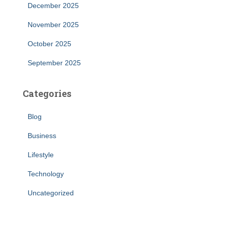
December 2025
November 2025
October 2025
September 2025
Categories
Blog
Business
Lifestyle
Technology
Uncategorized