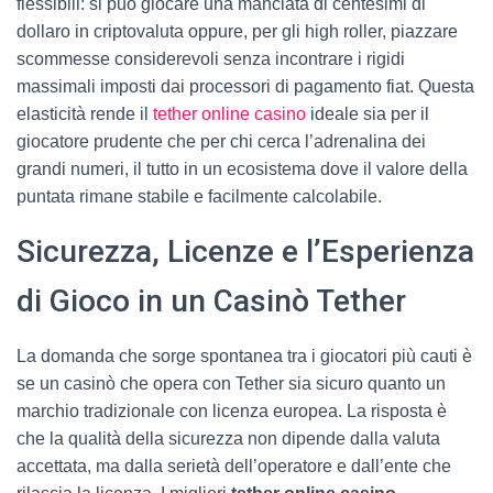
flessibili: si può giocare una manciata di centesimi di
dollaro in criptovaluta oppure, per gli high roller, piazzare
scommesse considerevoli senza incontrare i rigidi
massimali imposti dai processori di pagamento fiat. Questa
elasticità rende il
tether online casino
ideale sia per il
giocatore prudente che per chi cerca l’adrenalina dei
grandi numeri, il tutto in un ecosistema dove il valore della
puntata rimane stabile e facilmente calcolabile.
Sicurezza, Licenze e l’Esperienza
di Gioco in un Casinò Tether
La domanda che sorge spontanea tra i giocatori più cauti è
se un casinò che opera con Tether sia sicuro quanto un
marchio tradizionale con licenza europea. La risposta è
che la qualità della sicurezza non dipende dalla valuta
accettata, ma dalla serietà dell’operatore e dall’ente che