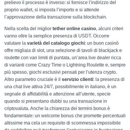
prelievo il processo è inverso: si fornisce l’indirizzo del
proprio wallet, si imposta l’importo e si attende
l’approvazione della transazione sulla blockchain.
Nella scelta del miglior
tether online casino
, alcuni criteri
vanno oltre la semplice presenza di USDT. Occorre
valutare la
varietà del catalogo giochi
: un buon casinò
offre migliaia di slot, una selezione di tavoli di blackjack e
roulette con vari limiti di puntata, un’area live dealer ricca
di varianti come Crazy Time o Lightning Roulette e, sempre
più spesso, giochi esclusivi pensati per l’utenza crypto.
Altro parametro cruciale è il
servizio clienti
: la presenza di
una chat live attiva 24/7, possibilmente in italiano, è un
segnale di affidabilità e attenzione all’utente, specie
quando si presentano dubbi su una transazione in
criptovaluta. Anche la chiarezza dei termini bonus è
fondamentale: un welcome bonus che promette percentuali
altissime ma cela un requisito di scommessa impossibile