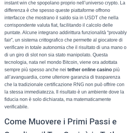
instant win che spopolano proprio nell’universo crypto. La
differenza è che spesso queste piattaforme offrono
interfacce che mostrano il saldo sia in USDT che nella
corrispondente valuta fiat, facilitando il calcolo delle
puntate. Alcune integrano addirittura funzionalità “provably
fair”, un sistema crittografico che permette al giocatore di
verificare in totale autonomia che il risultato di una mano o
di un giro di slot non sia stato manipolato. Questa
tecnologia, nata nel mondo Bitcoin, viene ora adottata
sempre più spesso anche nei
tether online casino
più
all’avanguardia, come ulteriore garanzia di trasparenza
che la tradizionale certificazione RNG non può offrire con
la stessa immediatezza. Il risultato è un ambiente dove la
fiducia non è solo dichiarata, ma matematicamente
verificabile.
Come Muovere i Primi Passi e