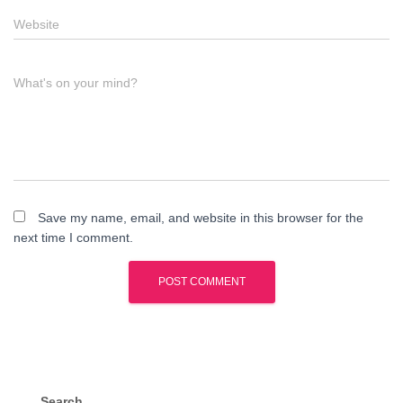
Website
What's on your mind?
Save my name, email, and website in this browser for the
next time I comment.
Search