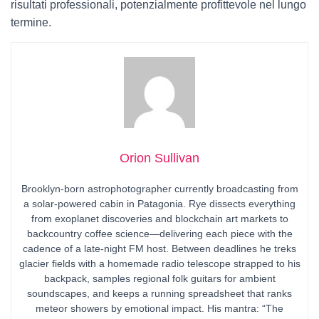
risultati professionali, potenzialmente profittevole nel lungo
termine.
Orion Sullivan
Brooklyn-born astrophotographer currently broadcasting from
a solar-powered cabin in Patagonia. Rye dissects everything
from exoplanet discoveries and blockchain art markets to
backcountry coffee science—delivering each piece with the
cadence of a late-night FM host. Between deadlines he treks
glacier fields with a homemade radio telescope strapped to his
backpack, samples regional folk guitars for ambient
soundscapes, and keeps a running spreadsheet that ranks
meteor showers by emotional impact. His mantra: “The