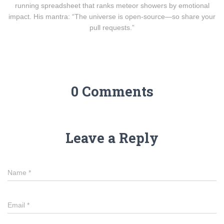
running spreadsheet that ranks meteor showers by emotional
impact. His mantra: “The universe is open-source—so share your
pull requests.”
0 Comments
Leave a Reply
Name
*
Email
*