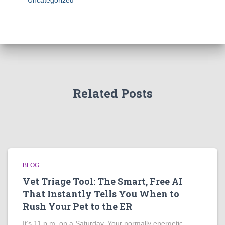
Uncategorized
Related Posts
BLOG
Vet Triage Tool: The Smart, Free AI
That Instantly Tells You When to
Rush Your Pet to the ER
It’s 11 p.m. on a Saturday. Your normally energetic