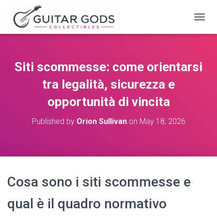
T
O
G
G
L
Siti scommesse: come orientarsi
E
N
tra legalità, sicurezza e
A
V
opportunità di vincita
I
G
Published by
Orion Sullivan
on
May 18, 2026
A
T
I
O
N
Cosa sono i siti scommesse e
qual è il quadro normativo