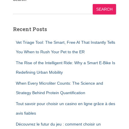
SEARCH
Recent Posts
Vet Triage Tool: The Smart, Free AI That Instantly Tells
You When to Rush Your Pet to the ER
The Rise of the Intelligent Ride: Why a Smart E-Bike Is
Redefining Urban Mobility
When Every Microliter Counts: The Science and
Strategy Behind Protein Quantification
Tout savoir pour choisir un casino en ligne grâce à des
avis fiables
Découvrez le futur du jeu : comment choisir un