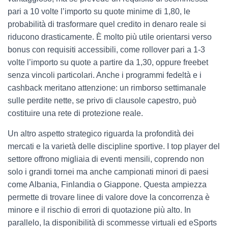
pari a 10 volte l’importo su quote minime di 1,80, le
probabilità di trasformare quel credito in denaro reale si
riducono drasticamente. È molto più utile orientarsi verso
bonus con requisiti accessibili, come rollover pari a 1-3
volte l’importo su quote a partire da 1,30, oppure freebet
senza vincoli particolari. Anche i programmi fedeltà e i
cashback meritano attenzione: un rimborso settimanale
sulle perdite nette, se privo di clausole capestro, può
costituire una rete di protezione reale.
Un altro aspetto strategico riguarda la profondità dei
mercati e la varietà delle discipline sportive. I top player del
settore offrono migliaia di eventi mensili, coprendo non
solo i grandi tornei ma anche campionati minori di paesi
come Albania, Finlandia o Giappone. Questa ampiezza
permette di trovare linee di valore dove la concorrenza è
minore e il rischio di errori di quotazione più alto. In
parallelo, la disponibilità di scommesse virtuali ed eSports