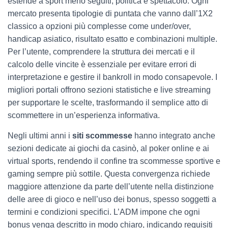
estende a sport meno seguiti, politica e spettacolo. Ogni
mercato presenta tipologie di puntata che vanno dall’1X2
classico a opzioni più complesse come under/over,
handicap asiatico, risultato esatto e combinazioni multiple.
Per l’utente, comprendere la struttura dei mercati e il
calcolo delle vincite è essenziale per evitare errori di
interpretazione e gestire il bankroll in modo consapevole. I
migliori portali offrono sezioni statistiche e live streaming
per supportare le scelte, trasformando il semplice atto di
scommettere in un’esperienza informativa.
Negli ultimi anni i
siti scommesse
hanno integrato anche
sezioni dedicate ai giochi da casinò, al poker online e ai
virtual sports, rendendo il confine tra scommesse sportive e
gaming sempre più sottile. Questa convergenza richiede
maggiore attenzione da parte dell’utente nella distinzione
delle aree di gioco e nell’uso dei bonus, spesso soggetti a
termini e condizioni specifici. L’ADM impone che ogni
bonus venga descritto in modo chiaro, indicando requisiti