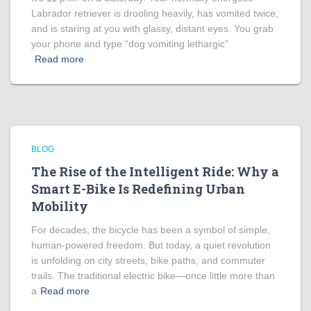
Labrador retriever is drooling heavily, has vomited twice,
and is staring at you with glassy, distant eyes. You grab
your phone and type “dog vomiting lethargic”
Read more
BLOG
The Rise of the Intelligent Ride: Why a
Smart E-Bike Is Redefining Urban
Mobility
For decades, the bicycle has been a symbol of simple,
human-powered freedom. But today, a quiet revolution
is unfolding on city streets, bike paths, and commuter
trails. The traditional electric bike—once little more than
a
Read more