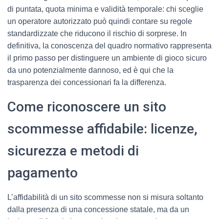
di puntata, quota minima e validità temporale: chi sceglie
un operatore autorizzato può quindi contare su regole
standardizzate che riducono il rischio di sorprese. In
definitiva, la conoscenza del quadro normativo rappresenta
il primo passo per distinguere un ambiente di gioco sicuro
da uno potenzialmente dannoso, ed è qui che la
trasparenza dei concessionari fa la differenza.
Come riconoscere un sito
scommesse affidabile: licenze,
sicurezza e metodi di
pagamento
L’affidabilità di un sito scommesse non si misura soltanto
dalla presenza di una concessione statale, ma da un