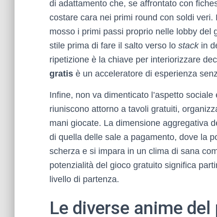
di adattamento che, se affrontato con fiches
costare cara nei primi round con soldi veri. 
mosso i primi passi proprio nelle lobby del 
stile prima di fare il salto verso lo
stack
in de
ripetizione è la chiave per interiorizzare deci
gratis
è un acceleratore di esperienza senza
Infine, non va dimenticato l’aspetto sociale
riuniscono attorno a tavoli gratuiti, organiz
mani giocate. La dimensione aggregativa del
di quella delle sale a pagamento, dove la pos
scherza e si impara in un clima di sana comp
potenzialità del gioco gratuito significa pa
livello di partenza.
Le diverse anime del 