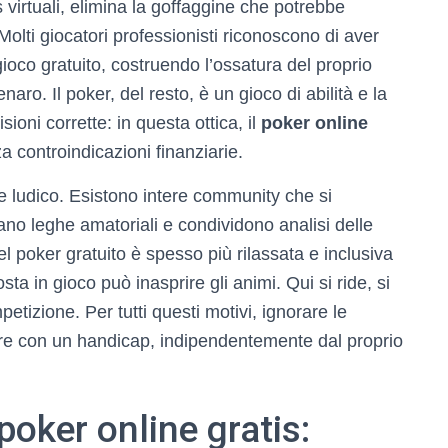
 virtuali, elimina la goffaggine che potrebbe
Molti giocatori professionisti riconoscono di aver
gioco gratuito, costruendo l’ossatura del proprio
naro. Il poker, del resto, è un gioco di abilità e la
sioni corrette: in questa ottica, il
poker online
 controindicazioni finanziarie.
 e ludico. Esistono intere community che si
zano leghe amatoriali e condividono analisi delle
 poker gratuito è spesso più rilassata e inclusiva
ta in gioco può inasprire gli animi. Qui si ride, si
etizione. Per tutti questi motivi, ignorare le
rtire con un handicap, indipendentemente dal proprio
poker online gratis: