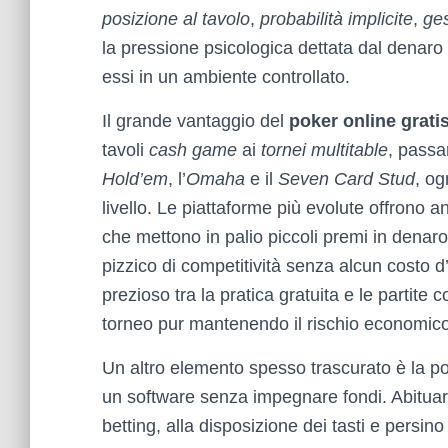
posizione al tavolo
,
probabilità implicite
,
ges
la pressione psicologica dettata dal denaro
essi in un ambiente controllato.
Il grande vantaggio del
poker online grati
tavoli
cash game
ai
tornei multitable
, passa
Hold’em
, l’
Omaha
e il
Seven Card Stud
, og
livello. Le piattaforme più evolute offrono an
che mettono in palio piccoli premi in denaro
pizzico di competitività senza alcun costo 
prezioso tra la pratica gratuita e le partite
torneo pur mantenendo il rischio economico
Un altro elemento spesso trascurato è la possi
un software senza impegnare fondi. Abituars
betting, alla disposizione dei tasti e persin