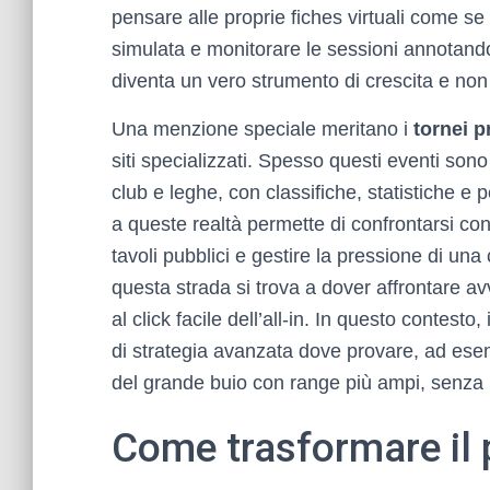
pensare alle proprie fiches virtuali come se
simulata e monitorare le sessioni annotando l
diventa un vero strumento di crescita e non
Una menzione speciale meritano i
tornei p
siti specializzati. Spesso questi eventi son
club e leghe, con classifiche, statistiche e
a queste realtà permette di confrontarsi con
tavoli pubblici e gestire la pressione di un
questa strada si trova a dover affrontare av
al click facile dell’all-in. In questo contesto, 
di strategia avanzata dove provare, ad esemp
del grande buio con range più ampi, senza i
Come trasformare il p