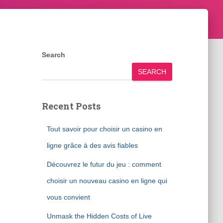
Search
SEARCH
Recent Posts
Tout savoir pour choisir un casino en
ligne grâce à des avis fiables
Découvrez le futur du jeu : comment
choisir un nouveau casino en ligne qui
vous convient
Unmask the Hidden Costs of Live