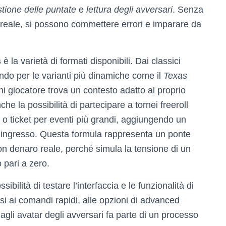
tione delle puntate
e
lettura degli avversari
. Senza
 reale, si possono commettere errori e imparare da
s
è la varietà di formati disponibili. Dai classici
ndo per le varianti più dinamiche come il
Texas
ni giocatore trova un contesto adatto al proprio
che la possibilità di partecipare a tornei freeroll
 o ticket per eventi più grandi, aggiungendo un
d’ingresso. Questa formula rappresenta un ponte
 con denaro reale, perché simula la tensione di un
 pari a zero.
bilità di testare l’interfaccia e le funzionalità di
i ai comandi rapidi, alle opzioni di advanced
o agli avatar degli avversari fa parte di un processo