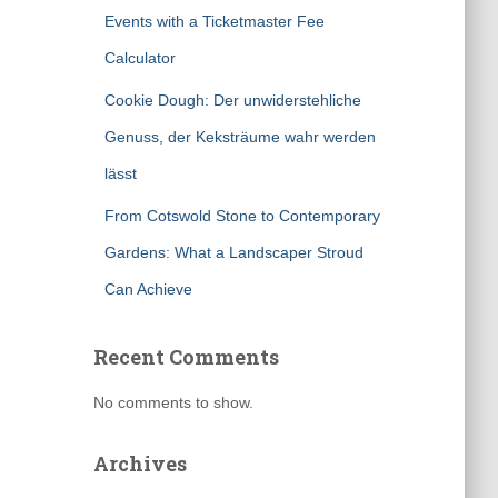
Events with a Ticketmaster Fee
Calculator
Cookie Dough: Der unwiderstehliche
Genuss, der Keksträume wahr werden
lässt
From Cotswold Stone to Contemporary
Gardens: What a Landscaper Stroud
Can Achieve
Recent Comments
No comments to show.
Archives