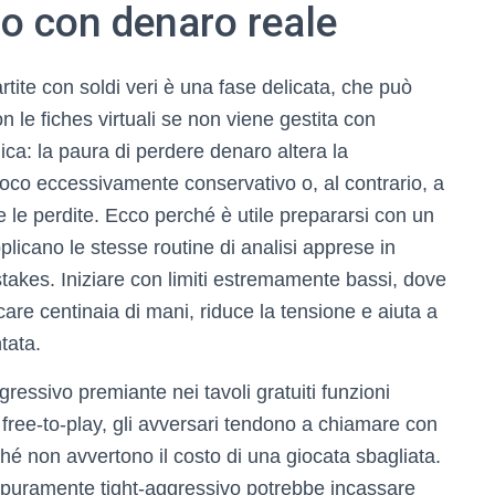
co con denaro reale
rtite con soldi veri è una fase delicata, che può
n le fiches virtuali se non viene gestita con
gica: la paura di perdere denaro altera la
ioco eccessivamente conservativo o, al contrario, a
re le perdite. Ecco perché è utile prepararsi con un
pplicano le stesse routine di analisi apprese in
takes. Iniziare con limiti estremamente bassi, dove
re centinaia di mani, riduce la tensione e aiuta a
tata.
essivo premiante nei tavoli gratuiti funzioni
free-to-play, gli avversari tendono a chiamare con
hé non avvertono il costo di una giocata sbagliata.
 puramente tight-aggressivo potrebbe incassare