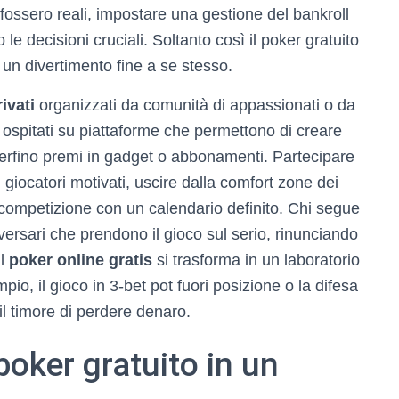
 fossero reali, impostare una gestione del bankroll
e decisioni cruciali. Soltanto così il poker gratuito
 un divertimento fine a se stesso.
rivati
organizzati da comunità di appassionati o da
o ospitati su piattaforme che permettono di creare
 perfino premi in gadget o abbonamenti. Partecipare
 giocatori motivati, uscire dalla comfort zone dei
a competizione con un calendario definito. Chi segue
versari che prendono il gioco sul serio, rinunciando
il
poker online gratis
si trasforma in un laboratorio
io, il gioco in 3-bet pot fuori posizione o la difesa
l timore di perdere denaro.
oker gratuito in un