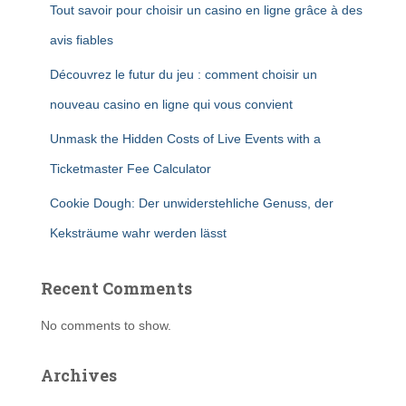
Tout savoir pour choisir un casino en ligne grâce à des
avis fiables
Découvrez le futur du jeu : comment choisir un
nouveau casino en ligne qui vous convient
Unmask the Hidden Costs of Live Events with a
Ticketmaster Fee Calculator
Cookie Dough: Der unwiderstehliche Genuss, der
Keksträume wahr werden lässt
Recent Comments
No comments to show.
Archives