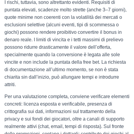
I rischi, tuttavia, sono altrettanto evidenti. Requisiti di
puntata elevati, scadenze molto strette (anche 3–7 giorni),
quote minime non coerenti con la volatilità dei mercati o
esclusioni selettive (alcuni eventi, tipi di scommessa o
giochi) possono rendere proibitivo convertire il bonus in
denaro reale. I limiti di vincita e i tetti massimi di prelievo
possono ridurre drasticamente il valore dell’offerta,
specialmente quando la conversione è legata alle sole
vincite e non include la puntata della free bet. La richiesta
di documentazione all’ultimo momento, se non è stata
chiarita sin dall’inizio, può allungare tempi e introdurre
attriti.
Per una valutazione completa, conviene verificare elementi
concreti: licenza esposta e verificabile, presenza di
crittografia sui dati, informazioni sul trattamento della
privacy e sui fondi dei giocatori, oltre a canali di supporto
realmente attivi (chat, email, tempi di risposta). Sul fronte
delle promozioni, contano i dettagli: contributo dei giochi al