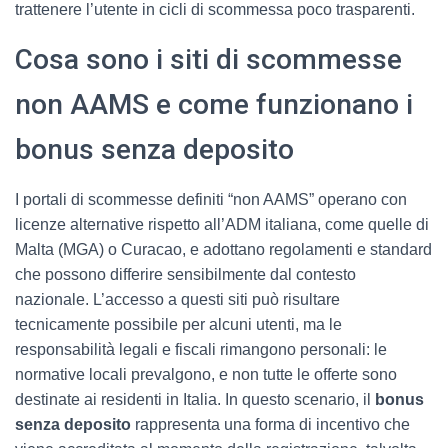
trattenere l’utente in cicli di scommessa poco trasparenti.
Cosa sono i siti di scommesse
non AAMS e come funzionano i
bonus senza deposito
I portali di scommesse definiti “non AAMS” operano con
licenze alternative rispetto all’ADM italiana, come quelle di
Malta (MGA) o Curacao, e adottano regolamenti e standard
che possono differire sensibilmente dal contesto
nazionale. L’accesso a questi siti può risultare
tecnicamente possibile per alcuni utenti, ma le
responsabilità legali e fiscali rimangono personali: le
normative locali prevalgono, e non tutte le offerte sono
destinate ai residenti in Italia. In questo scenario, il
bonus
senza deposito
rappresenta una forma di incentivo che