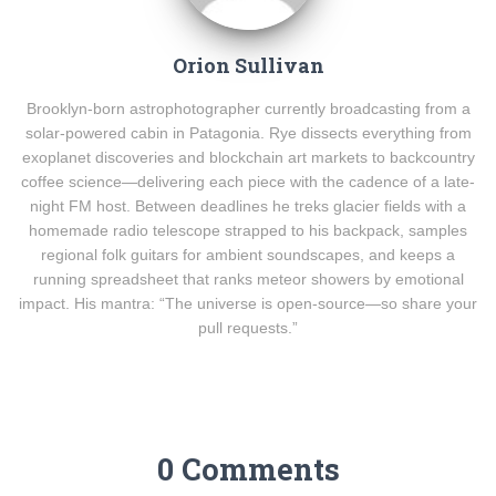
Orion Sullivan
Brooklyn-born astrophotographer currently broadcasting from a
solar-powered cabin in Patagonia. Rye dissects everything from
exoplanet discoveries and blockchain art markets to backcountry
coffee science—delivering each piece with the cadence of a late-
night FM host. Between deadlines he treks glacier fields with a
homemade radio telescope strapped to his backpack, samples
regional folk guitars for ambient soundscapes, and keeps a
running spreadsheet that ranks meteor showers by emotional
impact. His mantra: “The universe is open-source—so share your
pull requests.”
0 Comments