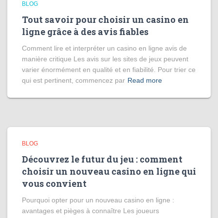
BLOG
Tout savoir pour choisir un casino en
ligne grâce à des avis fiables
Comment lire et interpréter un casino en ligne avis de
manière critique Les avis sur les sites de jeux peuvent
varier énormément en qualité et en fiabilité. Pour trier ce
qui est pertinent, commencez par
Read more
BLOG
Découvrez le futur du jeu : comment
choisir un nouveau casino en ligne qui
vous convient
Pourquoi opter pour un nouveau casino en ligne :
avantages et pièges à connaître Les joueurs