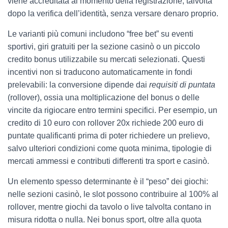
viene accreditata al momento della registrazione, talvolta
dopo la verifica dell’identità, senza versare denaro proprio.
Le varianti più comuni includono “free bet” su eventi
sportivi, giri gratuiti per la sezione casinò o un piccolo
credito bonus utilizzabile su mercati selezionati. Questi
incentivi non si traducono automaticamente in fondi
prelevabili: la conversione dipende dai
requisiti di puntata
(rollover), ossia una moltiplicazione del bonus o delle
vincite da rigiocare entro termini specifici. Per esempio, un
credito di 10 euro con rollover 20x richiede 200 euro di
puntate qualificanti prima di poter richiedere un prelievo,
salvo ulteriori condizioni come quota minima, tipologie di
mercati ammessi e contributi differenti tra sport e casinò.
Un elemento spesso determinante è il “peso” dei giochi:
nelle sezioni casinò, le slot possono contribuire al 100% al
rollover, mentre giochi da tavolo o live talvolta contano in
misura ridotta o nulla. Nei bonus sport, oltre alla quota