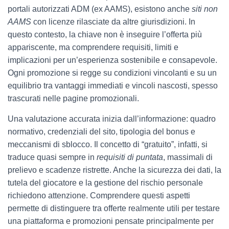
portali autorizzati ADM (ex AAMS), esistono anche
siti non
AAMS
con licenze rilasciate da altre giurisdizioni. In
questo contesto, la chiave non è inseguire l’offerta più
appariscente, ma comprendere requisiti, limiti e
implicazioni per un’esperienza sostenibile e consapevole.
Ogni promozione si regge su condizioni vincolanti e su un
equilibrio tra vantaggi immediati e vincoli nascosti, spesso
trascurati nelle pagine promozionali.
Una valutazione accurata inizia dall’informazione: quadro
normativo, credenziali del sito, tipologia del bonus e
meccanismi di sblocco. Il concetto di “gratuito”, infatti, si
traduce quasi sempre in
requisiti di puntata
, massimali di
prelievo e scadenze ristrette. Anche la sicurezza dei dati, la
tutela del giocatore e la gestione del rischio personale
richiedono attenzione. Comprendere questi aspetti
permette di distinguere tra offerte realmente utili per testare
una piattaforma e promozioni pensate principalmente per