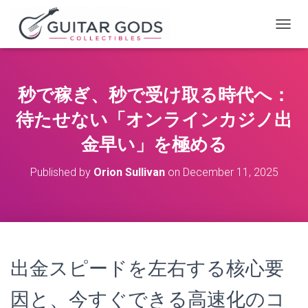
T
O
G
G
L
秒で稼ぎ、秒で受け取る時代へ：
E
N
待たせない「オンラインカジノ出
A
V
金早い」を極める
I
G
Published by
Orion Sullivan
on
December 11, 2025
A
T
I
O
N
出金スピードを左右する核心要
因と、今すぐできる高速化のコ