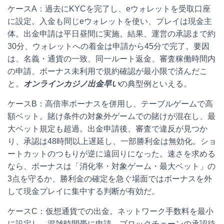
ケースA：過去にKYCを完了し、eウォレットを受取口座
に設定。入金も同じeウォレットを使い、プレイは現金主
体。出金申請は平日昼間に実施。結果、運営の承認まで約
30分、ウォレットへの着金は申請から45分で完了。要因
は、名義・通貨の一致、同一ルート返金、審査稼働時間内
の申請、ボーナス未利用で規約確認が最小限で済んだこ
と。
オンラインカジノ出金早い
の典型例といえる。
ケースB：高倍率ボーナスを併用し、テーブルゲームで高
額ベット。賭け条件の対象外ゲームでの賭けが混在し、最
大ベット規定も超過。出金申請後、審査で違反が見つか
り、承認は48時間以上遅延し、一部勝利金は無効化。ショ
ートカットのつもりが逆に遠回りになった。速さを求める
なら、ボーナスは「消化率・対象ゲーム・最大ベット」の
3点を守るか、勝利金の確定を急ぐ場面ではボーナスを外
して現金プレイに集中する判断が有効だ。
ケースC：仮想通貨での出金。ネットワーク手数料を最小
に設定し、混雑時間帯に申請。ブロックチェーンの承認待