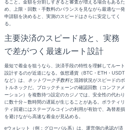
ること。金額を分割しすぎると審査が増える場合もあるた
め、上限・回数・手数料のバランスを見ながら最適な一発
申請額を決めると、実測のスピードはさらに安定してく
る。
主要決済のスピード感と、実務
で差がつく最速ルート設計
最短で着金を狙うなら、決済手段の特性を理解してルート
設計するのが近道になる。仮想通貨（BTC・ETH・USDT
など）は、
ネットワーク手数料
と混雑状況がスピードのボ
トルネックだ。ブロックチェーンの確認回数（コンファメ
ーション）を複数待つ設定のカジノでは、安全性の代わり
に数十分～数時間の遅延が生じることがある。ボラティリ
ティ回避にはステーブルコインの利用が有効で、為替差損
を避けながら高速な着金が見込める。
eウォレット（例：グローバル系）は、運営側の承認が済