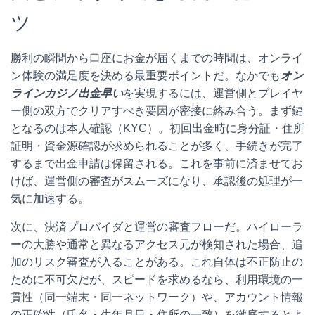
ツ
勝利の瞬間から口座にお金が届くまでの時間は、オンライ
ン体験の満足度を決める最重要ポイントだ。なかでも
オン
ラインカジノ出金早い
を実現するには、運営側とプレイヤ
ー側の双方でクリアすべき要因が密接に絡み合う。まず鍵
となるのは本人確認（KYC）。初回出金時に身分証・住所
証明・資金源確認が求められることが多く、手続きが完了
するまで出金申請は保留される。これを事前に済ませてお
けば、運営側の審査がスムーズになり、承認後の処理が一
気に加速する。
次に、決済プロバイダと運営の審査フローだ。ハイローラ
ーの大勝や通常と異なるアクセス元が検知された場合、追
加のリスク審査が入ることがある。これ自体は不正防止の
ために不可欠だが、スピードを求めるなら、利用環境の一
貫性（同一端末・同一ネットワーク）や、アカウント情報
の正確性（氏名・生年月日・住所の一致）を徹底するとよ