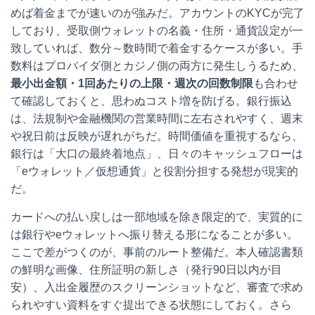
めば着金までが速いのが強みだ。アカウントのKYCが完了
しており、受取側ウォレットの名義・住所・通貨設定が一
致していれば、数分～数時間で着金するケースが多い。手
数料はプロバイダ側とカジノ側の両方に発生しうるため、
最小出金額・1回あたりの上限・週次の回数制限
も合わせ
て確認しておくと、思わぬコスト増を防げる。銀行振込
は、法規制や金融機関の営業時間に左右されやすく、週末
や祝日前は反映が遅れがちだ。時間価値を重視するなら、
銀行は「大口の最終着地点」、日々のキャッシュフローは
「eウォレット／仮想通貨」と役割分担する発想が現実的
だ。
カードへの払い戻しは一部地域を除き限定的で、実質的に
は銀行やeウォレットへ振り替える形になることが多い。
ここで差がつくのが、事前のルート整備だ。本人確認書類
の鮮明な画像、住所証明の新しさ（発行90日以内が目
安）、入出金履歴のスクリーンショットなど、審査で求め
られやすい資料をすぐ提出できる状態にしておく。さら