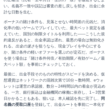
い。名義不一致や誤記は審査の差し戻しを招き、出金に余
計な日数を生む。
ボーナスの賭け条件も、見落とせない時間差の元凶だ。消
化率の低いゲームでプレイしていた、最大ベット規定を越
えていた、国別の制限タイトルを利用した――こうした規
約違反があると、出金承認は遅れ、最悪の場合は無効化さ
れる。
出金の速さ
を狙うなら、現金プレイを中心にする
か、賭け条件の軽いオファーを選ぶのが定石だ。ボーナス
を使う場合は「賭け条件何倍／有効期限／有効ゲーム／最
大ベット額」を事前にチェックしておく。
最後に、出金手段そのものの特性がスピードを決める。仮
想通貨はネットワークの混雑次第で10分～数時間、eウォ
レットは運営の承認後、数分～24時間以内の着金が見込め
る。一方、銀行振込は金融機関の稼働に依存し、1～3営業
日かかることもある。狙いは、本人確認を先に完了し、
同
名義の受取口座
を登録して、出金ルートを事前に一本化す