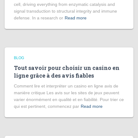
cell, driving everything from enzymatic catalysis and
signal transduction to structural integrity and immune
defense. In a research or
Read more
BLOG
Tout savoir pour choisir un casino en
ligne grâce à des avis fiables
Comment lire et interpréter un casino en ligne avis de
manière critique Les avis sur les sites de jeux peuvent
varier énormément en qualité et en fiabilité. Pour trier ce
qui est pertinent, commencez par
Read more