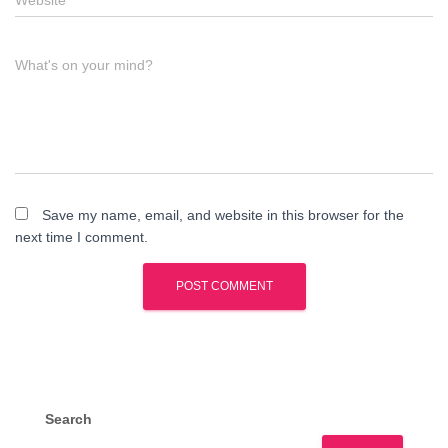
Website
What's on your mind?
Save my name, email, and website in this browser for the
next time I comment.
Search