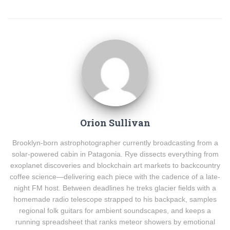
Orion Sullivan
Brooklyn-born astrophotographer currently broadcasting from a
solar-powered cabin in Patagonia. Rye dissects everything from
exoplanet discoveries and blockchain art markets to backcountry
coffee science—delivering each piece with the cadence of a late-
night FM host. Between deadlines he treks glacier fields with a
homemade radio telescope strapped to his backpack, samples
regional folk guitars for ambient soundscapes, and keeps a
running spreadsheet that ranks meteor showers by emotional