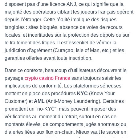
disposent pas d’une licence ANJ, ce qui signifie que la
majorité des opérateurs ciblant les joueurs français opèrent
depuis l’étranger. Cette réalité implique des risques
tangibles : sites bloqués, absence de voies de recours
locales, et incertitudes sur la protection des dépôts ou sur
le traitement des litiges. Il est essentiel de vérifier la
juridiction d’agrément (Curaçao, Isle of Man, etc.) et les
garanties offertes avant toute inscription.
Dans ce contexte, beaucoup d’utilisateurs découvrent le
paysage
crypto casino France
sans toujours saisir les
implications de conformité. Les plateformes sérieuses
mettent en place des procédures
KYC
(Know Your
Customer) et
AML
(Anti-Money Laundering). Certaines
promettent un “no-KYC”, mais peuvent imposer des
vérifications au moment du retrait, surtout en cas de
montants élevés, de comportements jugés anormaux ou
d’alertes liées aux flux on-chain. Mieux vaut le savoir en