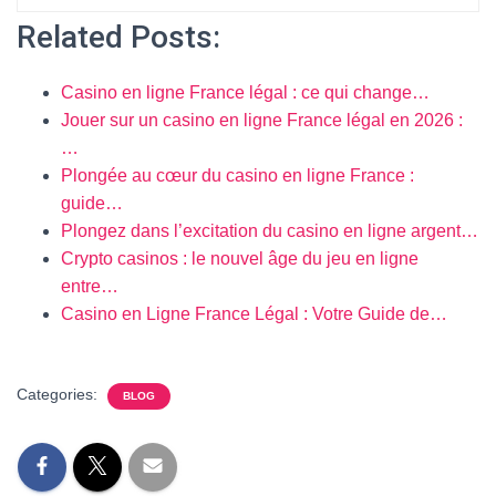
Related Posts:
Casino en ligne France légal : ce qui change…
Jouer sur un casino en ligne France légal en 2026 :
…
Plongée au cœur du casino en ligne France :
guide…
Plongez dans l’excitation du casino en ligne argent…
Crypto casinos : le nouvel âge du jeu en ligne
entre…
Casino en Ligne France Légal : Votre Guide de…
Categories:
BLOG