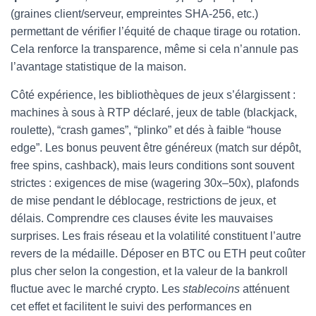
(graines client/serveur, empreintes SHA-256, etc.)
permettant de vérifier l’équité de chaque tirage ou rotation.
Cela renforce la transparence, même si cela n’annule pas
l’avantage statistique de la maison.
Côté expérience, les bibliothèques de jeux s’élargissent :
machines à sous à RTP déclaré, jeux de table (blackjack,
roulette), “crash games”, “plinko” et dés à faible “house
edge”. Les bonus peuvent être généreux (match sur dépôt,
free spins, cashback), mais leurs conditions sont souvent
strictes : exigences de mise (wagering 30x–50x), plafonds
de mise pendant le déblocage, restrictions de jeux, et
délais. Comprendre ces clauses évite les mauvaises
surprises. Les frais réseau et la volatilité constituent l’autre
revers de la médaille. Déposer en BTC ou ETH peut coûter
plus cher selon la congestion, et la valeur de la bankroll
fluctue avec le marché crypto. Les
stablecoins
atténuent
cet effet et facilitent le suivi des performances en