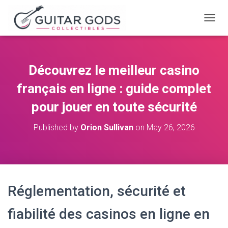
T
O
G
G
L
Découvrez le meilleur casino
E
N
français en ligne : guide complet
A
V
pour jouer en toute sécurité
I
G
Published by
Orion Sullivan
on
May 26, 2026
A
T
I
O
N
Réglementation, sécurité et
fiabilité des casinos en ligne en