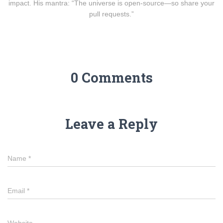
impact. His mantra: “The universe is open-source—so share your
pull requests.”
0 Comments
Leave a Reply
Name
*
Email
*