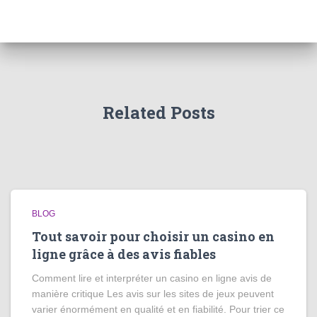
Related Posts
BLOG
Tout savoir pour choisir un casino en
ligne grâce à des avis fiables
Comment lire et interpréter un casino en ligne avis de
manière critique Les avis sur les sites de jeux peuvent
varier énormément en qualité et en fiabilité. Pour trier ce