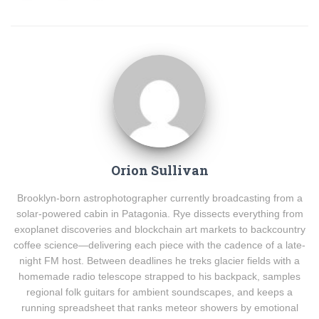
Orion Sullivan
Brooklyn-born astrophotographer currently broadcasting from a
solar-powered cabin in Patagonia. Rye dissects everything from
exoplanet discoveries and blockchain art markets to backcountry
coffee science—delivering each piece with the cadence of a late-
night FM host. Between deadlines he treks glacier fields with a
homemade radio telescope strapped to his backpack, samples
regional folk guitars for ambient soundscapes, and keeps a
running spreadsheet that ranks meteor showers by emotional