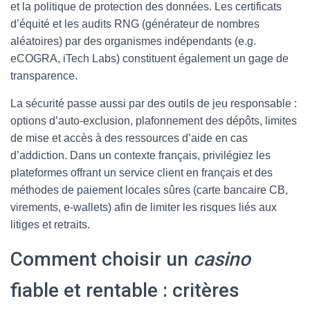
et la politique de protection des données. Les certificats
d’équité et les audits RNG (générateur de nombres
aléatoires) par des organismes indépendants (e.g.
eCOGRA, iTech Labs) constituent également un gage de
transparence.
La sécurité passe aussi par des outils de jeu responsable :
options d’auto-exclusion, plafonnement des dépôts, limites
de mise et accès à des ressources d’aide en cas
d’addiction. Dans un contexte français, privilégiez les
plateformes offrant un service client en français et des
méthodes de paiement locales sûres (carte bancaire CB,
virements, e-wallets) afin de limiter les risques liés aux
litiges et retraits.
Comment choisir un
casino
fiable et rentable : critères