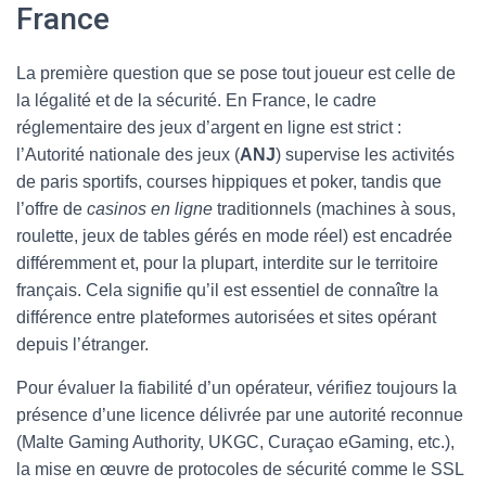
France
La première question que se pose tout joueur est celle de
la légalité et de la sécurité. En France, le cadre
réglementaire des jeux d’argent en ligne est strict :
l’Autorité nationale des jeux (
ANJ
) supervise les activités
de paris sportifs, courses hippiques et poker, tandis que
l’offre de
casinos en ligne
traditionnels (machines à sous,
roulette, jeux de tables gérés en mode réel) est encadrée
différemment et, pour la plupart, interdite sur le territoire
français. Cela signifie qu’il est essentiel de connaître la
différence entre plateformes autorisées et sites opérant
depuis l’étranger.
Pour évaluer la fiabilité d’un opérateur, vérifiez toujours la
présence d’une licence délivrée par une autorité reconnue
(Malte Gaming Authority, UKGC, Curaçao eGaming, etc.),
la mise en œuvre de protocoles de sécurité comme le SSL