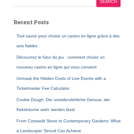
SEARCH
Recent Posts
Tout savoir pour choisir un casino en ligne grâce à des
avis fiables
Découvrez le futur du jeu : comment choisir un
nouveau casino en ligne qui vous convient
Unmask the Hidden Costs of Live Events with a
Ticketmaster Fee Calculator
Cookie Dough: Der unwiderstehliche Genuss, der
Keksträume wahr werden lässt
From Cotswold Stone to Contemporary Gardens: What
a Landscaper Stroud Can Achieve