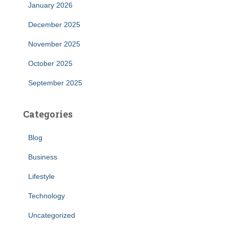
January 2026
December 2025
November 2025
October 2025
September 2025
Categories
Blog
Business
Lifestyle
Technology
Uncategorized