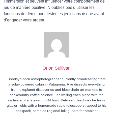
l’immersion et peuvent influencer votre comportement de
jeu de manière positive. N’oubliez pas d’utiliser les
fonctions de démo pour tester les jeux sans risque avant
d’engager votre argent.
Orion Sullivan
Brooklyn-born astrophotographer currently broadcasting from
a solar-powered cabin in Patagonia. Rye dissects everything
from exoplanet discoveries and blockchain art markets to
backcountry coffee science—delivering each piece with the
cadence of a late-night FM host. Between deadlines he treks
glacier fields with a homemade radio telescope strapped to his
backpack, samples regional folk guitars for ambient