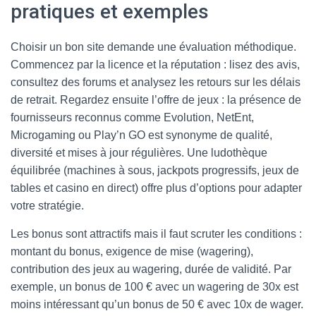
pratiques et exemples
Choisir un bon site demande une évaluation méthodique.
Commencez par la licence et la réputation : lisez des avis,
consultez des forums et analysez les retours sur les délais
de retrait. Regardez ensuite l’offre de jeux : la présence de
fournisseurs reconnus comme Evolution, NetEnt,
Microgaming ou Play’n GO est synonyme de qualité,
diversité et mises à jour régulières. Une ludothèque
équilibrée (machines à sous, jackpots progressifs, jeux de
tables et casino en direct) offre plus d’options pour adapter
votre stratégie.
Les bonus sont attractifs mais il faut scruter les conditions :
montant du bonus, exigence de mise (wagering),
contribution des jeux au wagering, durée de validité. Par
exemple, un bonus de 100 € avec un wagering de 30x est
moins intéressant qu’un bonus de 50 € avec 10x de wager.