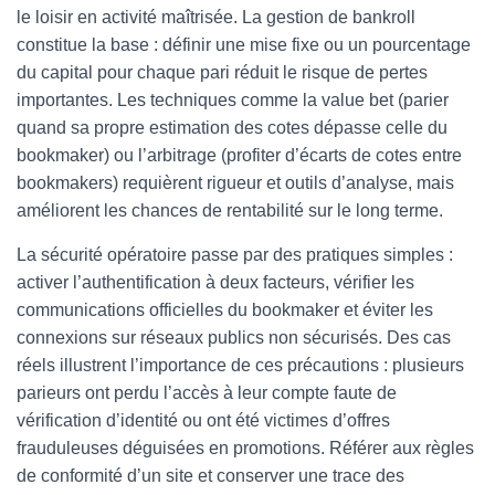
le loisir en activité maîtrisée. La gestion de bankroll
constitue la base : définir une mise fixe ou un pourcentage
du capital pour chaque pari réduit le risque de pertes
importantes. Les techniques comme la value bet (parier
quand sa propre estimation des cotes dépasse celle du
bookmaker) ou l’arbitrage (profiter d’écarts de cotes entre
bookmakers) requièrent rigueur et outils d’analyse, mais
améliorent les chances de rentabilité sur le long terme.
La sécurité opératoire passe par des pratiques simples :
activer l’authentification à deux facteurs, vérifier les
communications officielles du bookmaker et éviter les
connexions sur réseaux publics non sécurisés. Des cas
réels illustrent l’importance de ces précautions : plusieurs
parieurs ont perdu l’accès à leur compte faute de
vérification d’identité ou ont été victimes d’offres
frauduleuses déguisées en promotions. Référer aux règles
de conformité d’un site et conserver une trace des