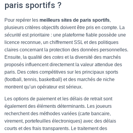
paris sportifs ?
Pour repérer les
meilleurs sites de paris sportifs
,
plusieurs critères objectifs doivent être pris en compte. La
sécurité
est prioritaire : une plateforme fiable possède une
licence reconnue, un chiffrement SSL et des politiques
claires concernant la protection des données personnelles.
Ensuite, la qualité des
cotes
et la diversité des marchés
proposés influencent directement la valeur attendue des
paris. Des cotes compétitives sur les principaux sports
(football, tennis, basketball) et des marchés de niche
montrent qu’un opérateur est sérieux.
Les options de paiement et les délais de retrait sont
également des éléments déterminants. Les joueurs
recherchent des méthodes variées (carte bancaire,
virement, portefeuilles électroniques) avec des délais
courts et des frais transparents. Le traitement des