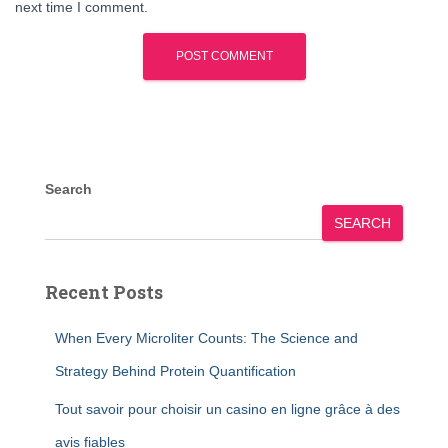
next time I comment.
Search
SEARCH
Recent Posts
When Every Microliter Counts: The Science and
Strategy Behind Protein Quantification
Tout savoir pour choisir un casino en ligne grâce à des
avis fiables