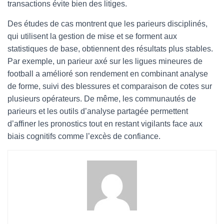
transactions évite bien des litiges.
Des études de cas montrent que les parieurs disciplinés,
qui utilisent la gestion de mise et se forment aux
statistiques de base, obtiennent des résultats plus stables.
Par exemple, un parieur axé sur les ligues mineures de
football a amélioré son rendement en combinant analyse
de forme, suivi des blessures et comparaison de cotes sur
plusieurs opérateurs. De même, les communautés de
parieurs et les outils d’analyse partagée permettent
d’affiner les pronostics tout en restant vigilants face aux
biais cognitifs comme l’excès de confiance.