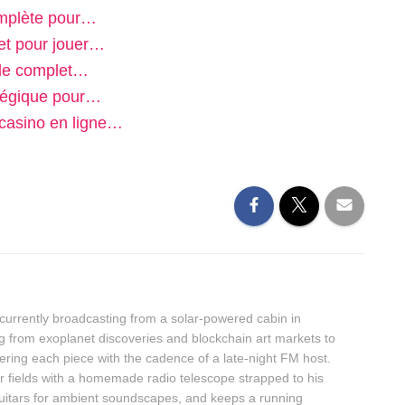
omplète pour…
let pour jouer…
uide complet…
atégique pour…
 casino en ligne…
urrently broadcasting from a solar-powered cabin in
g from exoplanet discoveries and blockchain art markets to
ring each piece with the cadence of a late-night FM host.
r fields with a homemade radio telescope strapped to his
guitars for ambient soundscapes, and keeps a running