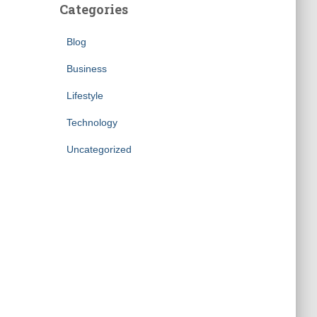
Categories
Blog
Business
Lifestyle
Technology
Uncategorized