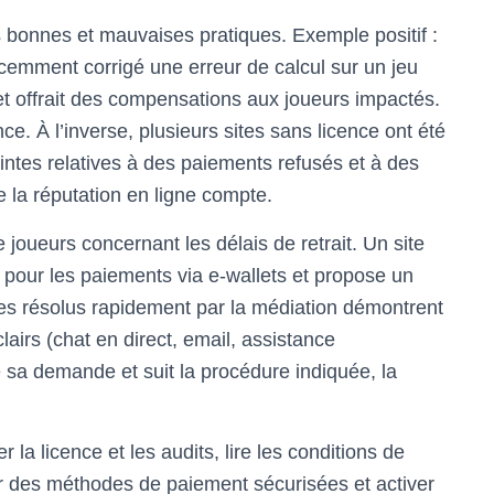
es bonnes et mauvaises pratiques. Exemple positif :
cemment corrigé une erreur de calcul sur un jeu
t et offrait des compensations aux joueurs impactés.
e. À l’inverse, plusieurs sites sans licence ont été
aintes relatives à des paiements refusés et à des
la réputation en ligne compte.
joueurs concernant les délais de retrait. Un site
 pour les paiements via e-wallets et propose un
tiges résolus rapidement par la médiation démontrent
irs (chat en direct, email, assistance
sa demande et suit la procédure indiquée, la
 la licence et les audits, lire les conditions de
er des méthodes de paiement sécurisées et activer