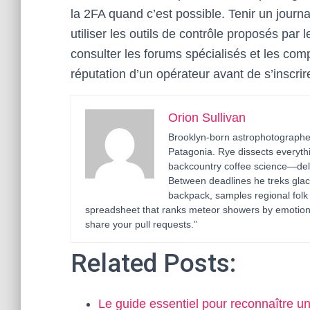
la 2FA quand c’est possible. Tenir un journal
utiliser les outils de contrôle proposés par l
consulter les forums spécialisés et les com
réputation d’un opérateur avant de s’inscrir
Orion Sullivan
Brooklyn-born astrophotographer
Patagonia. Rye dissects everyth
backcountry coffee science—deli
Between deadlines he treks glac
backpack, samples regional folk
spreadsheet that ranks meteor showers by emotion
share your pull requests.”
Related Posts:
Le guide essentiel pour reconnaître 