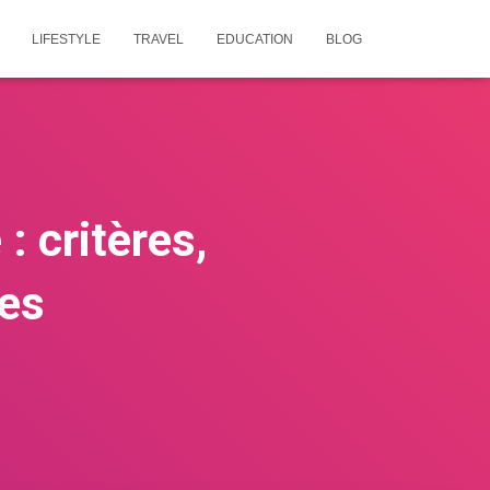
LIFESTYLE
TRAVEL
EDUCATION
BLOG
e
: critères,
ues