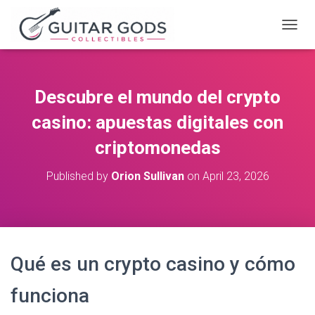
T
O
G
G
L
Descubre el mundo del crypto
E
N
casino: apuestas digitales con
A
V
criptomonedas
I
G
Published by
Orion Sullivan
on
April 23, 2026
A
T
I
O
N
Qué es un crypto casino y cómo
funciona