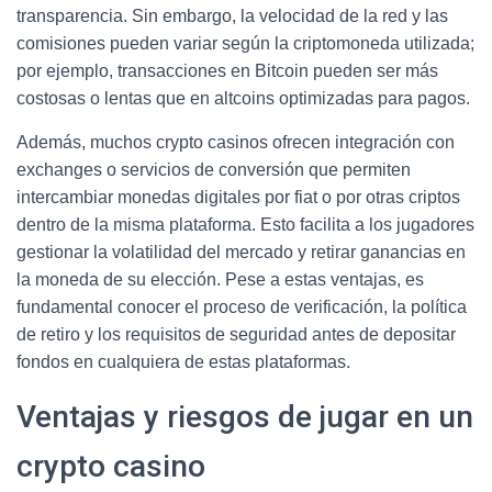
transparencia. Sin embargo, la velocidad de la red y las
comisiones pueden variar según la criptomoneda utilizada;
por ejemplo, transacciones en Bitcoin pueden ser más
costosas o lentas que en altcoins optimizadas para pagos.
Además, muchos crypto casinos ofrecen integración con
exchanges o servicios de conversión que permiten
intercambiar monedas digitales por fiat o por otras criptos
dentro de la misma plataforma. Esto facilita a los jugadores
gestionar la volatilidad del mercado y retirar ganancias en
la moneda de su elección. Pese a estas ventajas, es
fundamental conocer el proceso de verificación, la política
de retiro y los requisitos de seguridad antes de depositar
fondos en cualquiera de estas plataformas.
Ventajas y riesgos de jugar en un
crypto casino