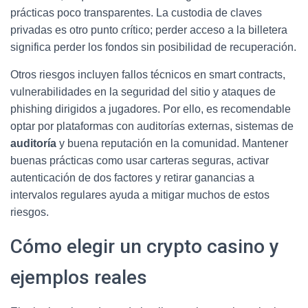
prácticas poco transparentes. La custodia de claves
privadas es otro punto crítico; perder acceso a la billetera
significa perder los fondos sin posibilidad de recuperación.
Otros riesgos incluyen fallos técnicos en smart contracts,
vulnerabilidades en la seguridad del sitio y ataques de
phishing dirigidos a jugadores. Por ello, es recomendable
optar por plataformas con auditorías externas, sistemas de
auditoría
y buena reputación en la comunidad. Mantener
buenas prácticas como usar carteras seguras, activar
autenticación de dos factores y retirar ganancias a
intervalos regulares ayuda a mitigar muchos de estos
riesgos.
Cómo elegir un crypto casino y
ejemplos reales