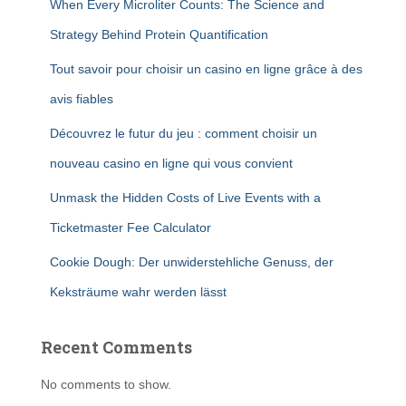
When Every Microliter Counts: The Science and
Strategy Behind Protein Quantification
Tout savoir pour choisir un casino en ligne grâce à des
avis fiables
Découvrez le futur du jeu : comment choisir un
nouveau casino en ligne qui vous convient
Unmask the Hidden Costs of Live Events with a
Ticketmaster Fee Calculator
Cookie Dough: Der unwiderstehliche Genuss, der
Keksträume wahr werden lässt
Recent Comments
No comments to show.