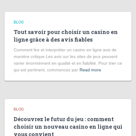
BLOG
Tout savoir pour choisir un casino en
ligne grâce à des avis fiables
Comment lire et interpréter un casino en ligne avis de
manière critique Les avis sur les sites de jeux peuvent
varier énormément en qualité et en fiabilité. Pour trier ce
qui est pertinent, commencez par
Read more
BLOG
Découvrez le futur du jeu : comment
choisir un nouveau casino en ligne qui
vous convient