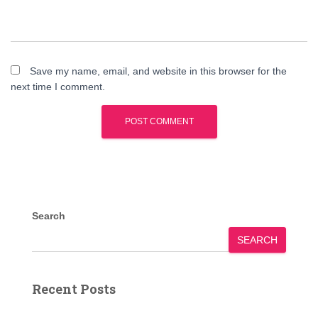
Save my name, email, and website in this browser for the
next time I comment.
Search
SEARCH
Recent Posts