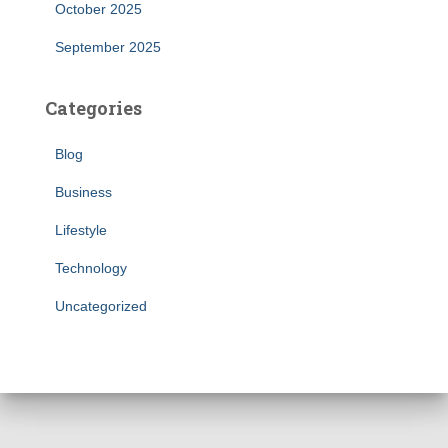
October 2025
September 2025
Categories
Blog
Business
Lifestyle
Technology
Uncategorized