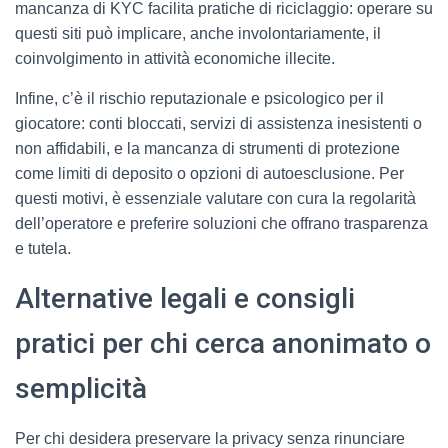
mancanza di KYC facilita pratiche di riciclaggio: operare su
questi siti può implicare, anche involontariamente, il
coinvolgimento in attività economiche illecite.
Infine, c’è il rischio reputazionale e psicologico per il
giocatore: conti bloccati, servizi di assistenza inesistenti o
non affidabili, e la mancanza di strumenti di protezione
come limiti di deposito o opzioni di autoesclusione. Per
questi motivi, è essenziale valutare con cura la regolarità
dell’operatore e preferire soluzioni che offrano trasparenza
e tutela.
Alternative legali e consigli
pratici per chi cerca anonimato o
semplicità
Per chi desidera preservare la privacy senza rinunciare