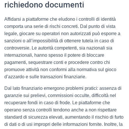
richiedono documenti
Affidarsi a piattaforme che eludono i controlli di identità
comporta una serie di rischi concreti. Dal punto di vista
legale, giocare su operatori non autorizzati può esporre a
sanzioni o all’impossibilità di ottenere tutela in caso di
controversie. Le autorità competenti, sia nazionali sia
internazionali, hanno spesso il potere di bloccare
pagamenti, sequestrare conti e procedere contro chi
promuove attività non conformi alla normativa sul gioco
d’azzardo e sulle transazioni finanziarie.
Dal lato finanziario emergono problemi pratici: assenza di
garanzie sui prelievi, commissioni occulte, difficoltà nel
recuperare fondi in caso di frode. Le piattaforme che
operano senza controlli tendono anche a non rispettare
standard di sicurezza elevati, aumentando il rischio di furto
di dati o di usi impropri delle informazioni fornite. Inoltre, la