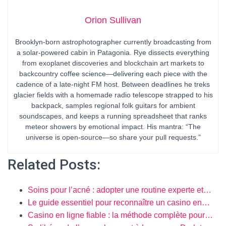
Orion Sullivan
Brooklyn-born astrophotographer currently broadcasting from
a solar-powered cabin in Patagonia. Rye dissects everything
from exoplanet discoveries and blockchain art markets to
backcountry coffee science—delivering each piece with the
cadence of a late-night FM host. Between deadlines he treks
glacier fields with a homemade radio telescope strapped to his
backpack, samples regional folk guitars for ambient
soundscapes, and keeps a running spreadsheet that ranks
meteor showers by emotional impact. His mantra: “The
universe is open-source—so share your pull requests.”
Related Posts:
Soins pour l’acné : adopter une routine experte et…
Le guide essentiel pour reconnaître un casino en…
Casino en ligne fiable : la méthode complète pour…