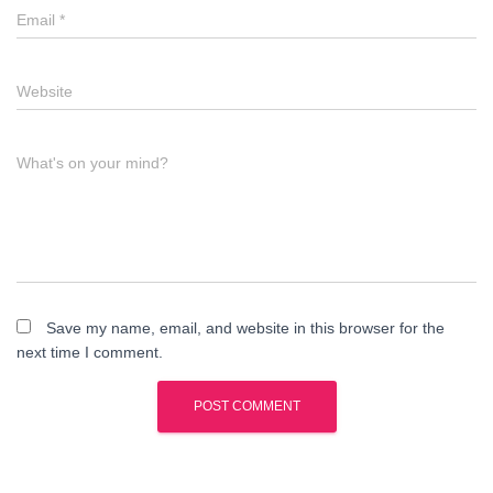
Email
*
Website
What's on your mind?
Save my name, email, and website in this browser for the
next time I comment.