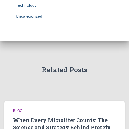
Technology
Uncategorized
Related Posts
BLOG
When Every Microliter Counts: The
Science and Strategy Behind Protein