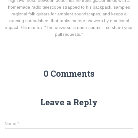
night FM host. Between deadlines he treks glacier fields with a
homemade radio telescope strapped to his backpack, samples
regional folk guitars for ambient soundscapes, and keeps a
running spreadsheet that ranks meteor showers by emotional
impact. His mantra: “The universe is open-source—so share your
pull requests.”
0 Comments
Leave a Reply
Name
*