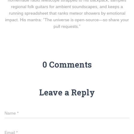
homemade radio telescope strapped to his backpack, samples
regional folk guitars for ambient soundscapes, and keeps a
running spreadsheet that ranks meteor showers by emotional
impact. His mantra: “The universe is open-source—so share your
pull requests.”
0 Comments
Leave a Reply
Name
*
Email
*