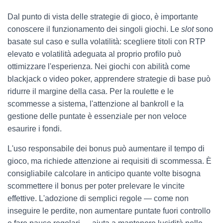
Dal punto di vista delle strategie di gioco, è importante
conoscere il funzionamento dei singoli giochi. Le
slot
sono
basate sul caso e sulla volatilità: scegliere titoli con RTP
elevato e volatilità adeguata al proprio profilo può
ottimizzare l'esperienza. Nei giochi con abilità come
blackjack o video poker, apprendere strategie di base può
ridurre il margine della casa. Per la roulette e le
scommesse a sistema, l'attenzione al bankroll e la
gestione delle puntate è essenziale per non veloce
esaurire i fondi.
L'uso responsabile dei bonus può aumentare il tempo di
gioco, ma richiede attenzione ai requisiti di scommessa. È
consigliabile calcolare in anticipo quante volte bisogna
scommettere il bonus per poter prelevare le vincite
effettive. L'adozione di semplici regole — come non
inseguire le perdite, non aumentare puntate fuori controllo