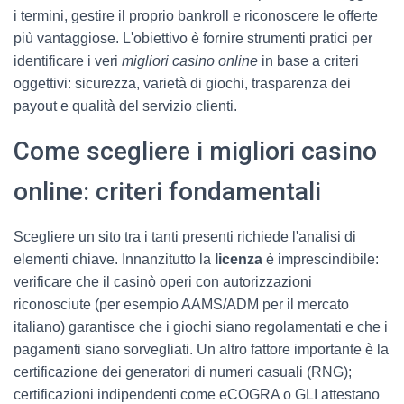
i termini, gestire il proprio bankroll e riconoscere le offerte
più vantaggiose. L'obiettivo è fornire strumenti pratici per
identificare i veri
migliori casino online
in base a criteri
oggettivi: sicurezza, varietà di giochi, trasparenza dei
payout e qualità del servizio clienti.
Come scegliere i migliori casino
online: criteri fondamentali
Scegliere un sito tra i tanti presenti richiede l'analisi di
elementi chiave. Innanzitutto la
licenza
è imprescindibile:
verificare che il casinò operi con autorizzazioni
riconosciute (per esempio AAMS/ADM per il mercato
italiano) garantisce che i giochi siano regolamentati e che i
pagamenti siano sorvegliati. Un altro fattore importante è la
certificazione dei generatori di numeri casuali (RNG);
certificazioni indipendenti come eCOGRA o GLI attestano