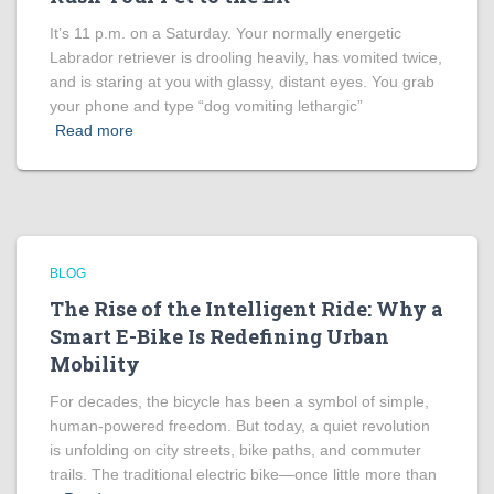
It’s 11 p.m. on a Saturday. Your normally energetic
Labrador retriever is drooling heavily, has vomited twice,
and is staring at you with glassy, distant eyes. You grab
your phone and type “dog vomiting lethargic”
Read more
BLOG
The Rise of the Intelligent Ride: Why a
Smart E-Bike Is Redefining Urban
Mobility
For decades, the bicycle has been a symbol of simple,
human-powered freedom. But today, a quiet revolution
is unfolding on city streets, bike paths, and commuter
trails. The traditional electric bike—once little more than