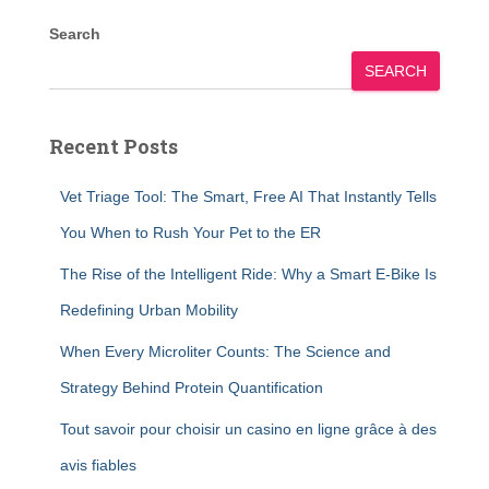
Search
SEARCH
Recent Posts
Vet Triage Tool: The Smart, Free AI That Instantly Tells
You When to Rush Your Pet to the ER
The Rise of the Intelligent Ride: Why a Smart E-Bike Is
Redefining Urban Mobility
When Every Microliter Counts: The Science and
Strategy Behind Protein Quantification
Tout savoir pour choisir un casino en ligne grâce à des
avis fiables