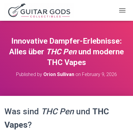
T
O
G
G
L
Innovative Dampfer-Erlebnisse:
E
N
Alles über
THC Pen
und moderne
A
V
THC Vapes
I
G
Published by
Orion Sullivan
on
February 9, 2026
A
T
I
O
N
Was sind
THC Pen
und
THC
Vapes
?