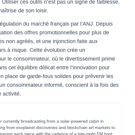
Utiliser ces outils n’est pas un signe de faiblesse,
îtrise de son loisir.
 régulation du marché français par l’ANJ. Depuis
ation des offres promotionnelles pour plus de
tes non agréés, et une injonction faite aux
rs à risque. Cette évolution crée un
our le consommateur, où le divertissement prime
ans cet équilibre délicat entre l’innovation pour
en place de garde-fous solides pour prévenir les
 un consommateur informé, conscient à la fois des
 activité.
 currently broadcasting from a solar-powered cabin in
ing from exoplanet discoveries and blockchain art markets to
vering each piece with the cadence of a late-night FM host.