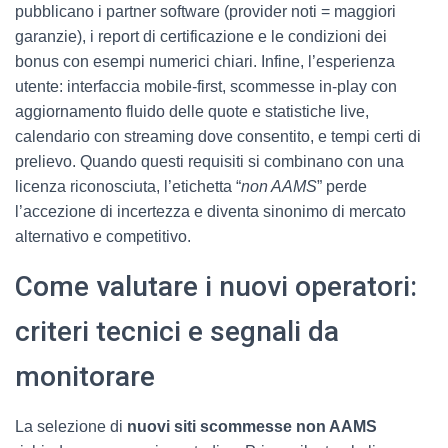
pubblicano i partner software (provider noti = maggiori
garanzie), i report di certificazione e le condizioni dei
bonus con esempi numerici chiari. Infine, l’esperienza
utente: interfaccia mobile-first, scommesse in-play con
aggiornamento fluido delle quote e statistiche live,
calendario con streaming dove consentito, e tempi certi di
prelievo. Quando questi requisiti si combinano con una
licenza riconosciuta, l’etichetta “
non AAMS
” perde
l’accezione di incertezza e diventa sinonimo di mercato
alternativo e competitivo.
Come valutare i nuovi operatori:
criteri tecnici e segnali da
monitorare
La selezione di
nuovi siti scommesse non AAMS