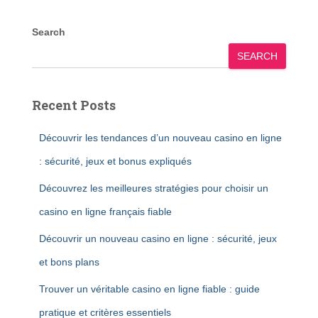
Search
SEARCH
Recent Posts
Découvrir les tendances d’un nouveau casino en ligne
: sécurité, jeux et bonus expliqués
Découvrez les meilleures stratégies pour choisir un
casino en ligne français fiable
Découvrir un nouveau casino en ligne : sécurité, jeux
et bons plans
Trouver un véritable casino en ligne fiable : guide
pratique et critères essentiels