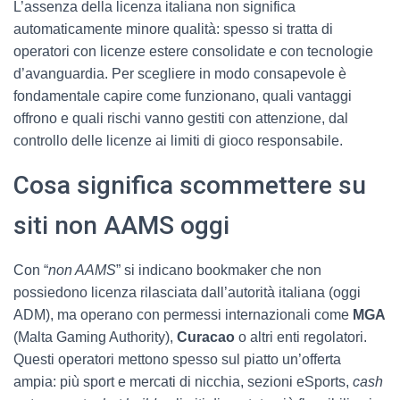
L’assenza della licenza italiana non significa
automaticamente minore qualità: spesso si tratta di
operatori con licenze estere consolidate e con tecnologie
d’avanguardia. Per scegliere in modo consapevole è
fondamentale capire come funzionano, quali vantaggi
offrono e quali rischi vanno gestiti con attenzione, dal
controllo delle licenze ai limiti di gioco responsabile.
Cosa significa scommettere su
siti non AAMS oggi
Con “
non AAMS
” si indicano bookmaker che non
possiedono licenza rilasciata dall’autorità italiana (oggi
ADM), ma operano con permessi internazionali come
MGA
(Malta Gaming Authority),
Curacao
o altri enti regolatori.
Questi operatori mettono spesso sul piatto un’offerta
ampia: più sport e mercati di nicchia, sezioni eSports,
cash