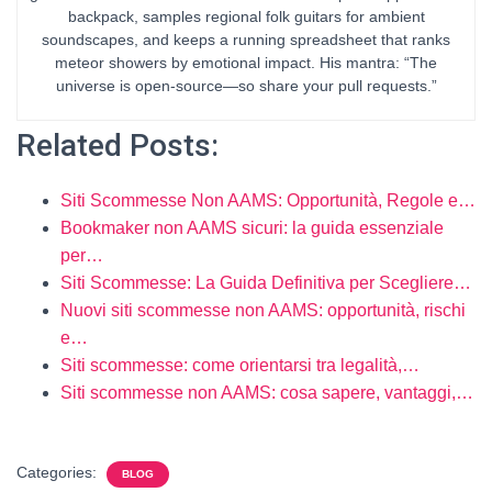
backpack, samples regional folk guitars for ambient
soundscapes, and keeps a running spreadsheet that ranks
meteor showers by emotional impact. His mantra: “The
universe is open-source—so share your pull requests.”
Related Posts:
Siti Scommesse Non AAMS: Opportunità, Regole e…
Bookmaker non AAMS sicuri: la guida essenziale
per…
Siti Scommesse: La Guida Definitiva per Scegliere…
Nuovi siti scommesse non AAMS: opportunità, rischi
e…
Siti scommesse: come orientarsi tra legalità,…
Siti scommesse non AAMS: cosa sapere, vantaggi,…
Categories:
BLOG