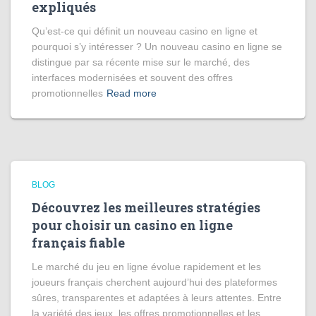
expliqués
Qu’est-ce qui définit un nouveau casino en ligne et
pourquoi s’y intéresser ? Un nouveau casino en ligne se
distingue par sa récente mise sur le marché, des
interfaces modernisées et souvent des offres
promotionnelles
Read more
BLOG
Découvrez les meilleures stratégies
pour choisir un casino en ligne
français fiable
Le marché du jeu en ligne évolue rapidement et les
joueurs français cherchent aujourd’hui des plateformes
sûres, transparentes et adaptées à leurs attentes. Entre
la variété des jeux, les offres promotionnelles et les