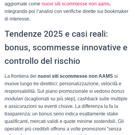
aggiornate come
nuovi siti scommesse non aams
,
integrando poi l’analisi con verifiche dirette sui bookmaker
di interesse.
Tendenze 2025 e casi reali:
bonus, scommesse innovative e
controllo del rischio
La frontiera dei
nuovi siti scommesse non AAMS
si
muove lungo tre direttrici: personalizzazione, velocità e
responsabilità. Sul piano promozionale si vedono
bonus
modulari
(scaglionati su più step), cashback sulle multiple
e assicurazioni su eventi chiave. La differenza la fa la
trasparenza: un bonus serio indica esattamente stake
qualificanti, mercati validi e quote minime sostenibili. Gli
operatori più credibili offrono a volte promozioni “senza