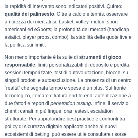
la rapidità di intervento sono indicatori positivi. Quinto:
qualità del palinsesto
. Oltre a calcio e tennis, osservare
ampiezza dei mercati su basket, volley, motori, sport
americani ed eSports; la profondità dei mercati (handicap
asiatici, player props, combo), la stabilità delle quote live e
la politica sui limiti.
Non meno importante è la suite di
strumenti di gioco
responsabile
: limiti personalizzabili di deposito e perdita,
sessioni temporizzate, test di autovalutazione, blocchi su
singoli prodotti e autoesclusione. La presenza di un centro
“realtà” che segnala tempo e spesa è un plus. Sul fronte
tecnologico, cercare cifratura end-to-end, autenticazione a
due fattori e report di
penetration testing
. Infine, il servizio
clienti: canali in più lingue, orari estesi, escalation
strutturate. Per approfondire best practice e confronti tra
policy di sicurezza digitale applicate anche ai nuovi
ecosistemi di betting, può essere utile consultare risorse