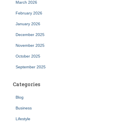
March 2026
February 2026
January 2026
December 2025
November 2025
October 2025
September 2025
Categories
Blog
Business
Lifestyle