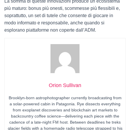
La somma di queste innovazioni produce un ecosistema
più maturo: bonus più onesti, scommesse più flessibili e,
soprattutto, un set di tutele che consente di giocare in
modo informato e responsabile, anche quando si
esplorano piattaforme non coperte dall’ADM.
Orion Sullivan
Brooklyn-born astrophotographer currently broadcasting from
a solar-powered cabin in Patagonia. Rye dissects everything
from exoplanet discoveries and blockchain art markets to
backcountry coffee science—delivering each piece with the
cadence of a late-night FM host. Between deadlines he treks
glacier fields with a homemade radio telescope strapped to his