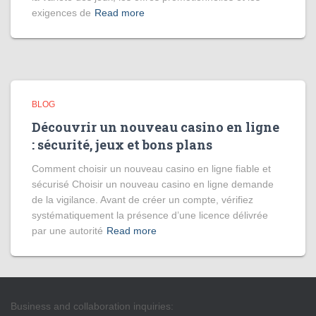
exigences de
Read more
BLOG
Découvrir un nouveau casino en ligne
: sécurité, jeux et bons plans
Comment choisir un nouveau casino en ligne fiable et
sécurisé Choisir un nouveau casino en ligne demande
de la vigilance. Avant de créer un compte, vérifiez
systématiquement la présence d’une licence délivrée
par une autorité
Read more
Business and collaboration inquiries: